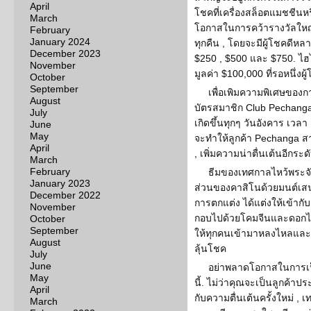
April
โชคที่เครื่องสล็อตแมชชีนหร
March
โอกาสในการคว้ารางวัลใหญ่
February
January 2024
ทุกคืน , โดยจะมีผู้โชคดีหลาย
December 2023
$250 , $500 และ $750. ไฮ
November
มูลค่า $100,000 ที่รอหนึ่งผู้
October
September
เพื่อเพิมความพิเศษของ
August
บัตรสมาชิก Club Pechanga
July
เกิดขึ้นทุกๆ วันอังคาร เวล
June
May
จะทำให้ลูกค้า Pechanga สาม
April
, เพิ่มความน่าตื่นเต้นอีกร
March
February
ธีมของเทศกาลไหว้พระจัน
January 2023
ส่วนของคาสิโนด้วยมนต์เส
December 2022
การตกแต่ง ได้แต่งให้เข้าก
November
กอบไปด้วยโคมจีนและดอกไม
October
September
ให้ทุกคนเข้ามาหลงไหลและเต
August
ลุ้นโชค
July
June
อย่าพลาดโอกาสในการเป็
May
นี้. ไม่ว่าคุณจะเป็นลูกค้าป
April
กับความตื่นเต้นครั้งใหม่ , 
March