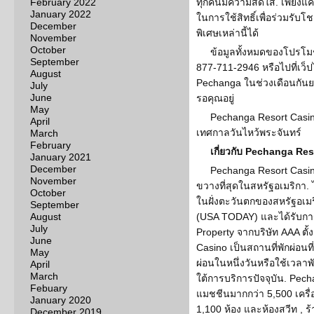
February 2022
ทุกคนมีความสดใส. เพียงแค่
January 2022
ในการใช้สิทธิ์เพื่อร่วมรับโ
December
พิเศษเหล่านี้ได้
November
October
ข้อมูลทั้งหมดของโปรโมชั
September
877-711-2946 หรือไปที่เว
August
Pechanga ในช่วงเดือนกันยาย
July
June
รอคุณอยู่
May
Pechanga Resort Casi
April
เทศกาลวันไหว้พระจันทร์
March
February
เกี่ยวกับ Pechanga Re
January 2021
December
Pechanga Resort Casino
November
ขวางที่สุดในสหรัฐอเมริกา. ไ
October
ในฝั่งตะวันตกของสหรัฐอเมริก
September
August
(USA TODAY) และได้รับการ
July
Property จากบริษัท AAA ตั้
June
Casino เป็นสถานที่พักผ่อนที
May
ผ่อนในหนึ่งวันหรือใช้เวลา
April
March
ใต้การบริการปัจจุบัน. Pech
Febuary
แมชชีนมากกว่า 5,500 เครื่อ
January 2020
1,100 ห้อง และห้องสวีท ,
December 2019