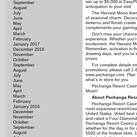
win up to $5,000 in EasyPl
September
anticipation to your visit.
August
July
The Harvest Moon theme
of seasonal charm. Decora
June
lanterns and florals create
May
complements your gaming
April
March
Don't miss your chance t
February
experience. Whether you'r
excitement, the Harvest M
January 2017
Remember, activation is the
December 2016
drawing days, and you're i
November
prizes.
October
September
For complete details o
promotions, please call 1-
August
www.pechanga.com. Plan yo
July
what’s in store for you.
June
May
Pechanga Resort Casin
April
Moon!
March
About Pechanga Reso
February
Pechanga Resort Casino
January 2016
most expansive resort/cas
December
United States. Voted best
November
and rated a Four Diamond
October
Pechanga Resort Casino p
September
whether for the day or for
August
5500 of the hottest slots,