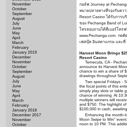
November
กอล์ฟ Journey at Pechang
October
หมายปลายทางที่รองรับควา
September
Resort Casino ได้รับการบร
August
ของ Pechanga Band of Luis
July
June
โทรสอบถามได้ที่เบอร์โทรฟร
May
www.Pechanga.com. กดติ
April
เฟสบุ๊ค อินสตาแกรม และที่
March
February
January 2019
Harvest Moon Brings $2
December
Resort Casino
November
Temecula, CA - Pechanga
October
announce its Harvest Moon
chance to win a share of 
September
drawings throughout Sept
August
July
Two special Fridays - S
June
the focal points of this en
May
simply play slots or table
chance of winning. At 10:
April
multiple winners will rece
March
and $750. The highlight of
February
$100,000 in cash, awaiting
January 2018
December 2017
Enhancing the month-lo
Moon Swipe to Win" event
November
noon to 10 PM. This additi
October