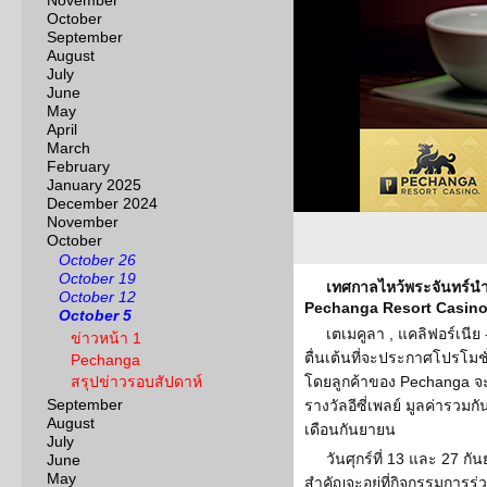
November
October
September
August
July
June
May
April
March
February
January 2025
December 2024
November
October
October 26
October 19
เทศกาลไหว้พระจันทร์นำ
October 12
Pechanga Resort Casin
October 5
เตเมคูลา , แคลิฟอร์เนี
ข่าวหน้า 1
ตื่นเต้นที่จะประกาศโปรโมช
Pechanga
สรุปข่าวรอบสัปดาห์
โดยลูกค้าของ Pechanga จ
September
รางวัลอีซี่เพลย์ มูลค่ารวม
August
เดือนกันยายน
July
วันศุกร์ที่ 13 และ 27 กั
June
May
สำคัญจะอยู่ที่กิจกรรมการร่