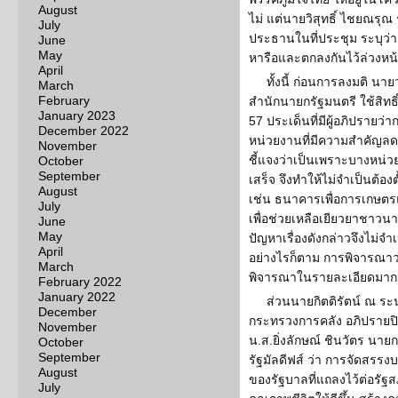
August
ไม่ แต่นายวิสุทธิ์ ไชยณร
July
ประธานในที่ประชุม ระบุว่า
June
May
หารือและตกลงกันไว้ล่วงหน
April
ทั้งนี้ ก่อนการลงมติ น
March
February
สำนักนายกรัฐมนตรี ใช้สิทธิ์
January 2023
57 ประเด็นที่มีผู้อภิปราย
December 2022
หน่วยงานที่มีความสำคัญล
November
ชี้แจงว่าเป็นเพราะบางหน่ว
October
September
เสร็จ จึงทำให้ไม่จำเป็นต้อ
August
เช่น ธนาคารเพื่อการเกษตรแ
July
เพื่อช่วยเหลือเยียวยาชาวนา
June
May
ปัญหาเรื่องดังกล่าวจึงไม่จ
April
อย่างไรก็ตาม การพิจารณ
March
พิจารณาในรายละเอียดมากกว
February 2022
January 2022
ส่วนนายกิตติรัตน์ ณ ร
December
กระทรวงการคลัง อภิปรายป
November
น.ส.ยิ่งลักษณ์ ชินวัตร นาย
October
September
รัฐมัลดีฟส์ ว่า การจัดสร
August
ของรัฐบาลที่แถลงไว้ต่อรั
July