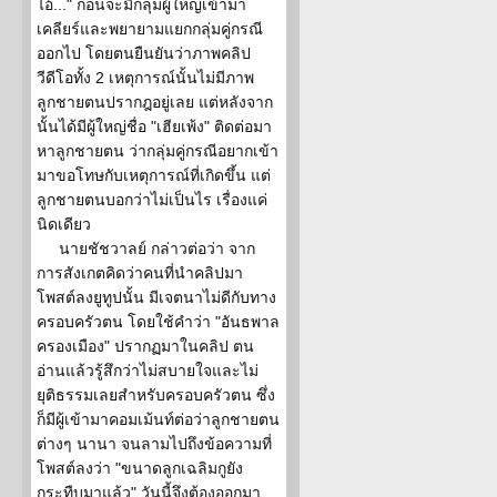
ไอ้..." ก่อนจะมีกลุ่มผู้ใหญ่เข้ามา
เคลียร์และพยายามแยกกลุ่มคู่กรณี
ออกไป โดยตนยืนยันว่าภาพคลิป
วีดีโอทั้ง 2 เหตุการณ์นั้นไม่มีภาพ
ลูกชายตนปรากฎอยู่เลย แต่หลังจาก
นั้นได้มีผู้ใหญ่ชื่อ "เฮียเพ้ง" ติดต่อมา
หาลูกชายตน ว่ากลุ่มคู่กรณีอยากเข้า
มาขอโทษกับเหตุการณ์ที่เกิดขึ้น แต่
ลูกชายตนบอกว่าไม่เป็นไร เรื่องแค่
นิดเดียว
นายชัชวาลย์ กล่าวต่อว่า จาก
การสังเกตคิดว่าคนที่นำคลิปมา
โพสต์ลงยูทูปนั้น มีเจตนาไม่ดีกับทาง
ครอบครัวตน โดยใช้คำว่า "อันธพาล
ครองเมือง" ปรากฏมาในคลิป ตน
อ่านแล้วรู้สึกว่าไม่สบายใจและไม่
ยุติธรรมเลยสำหรับครอบครัวตน ซึ่ง
ก็มีผู้เข้ามาคอมเม้นท์ต่อว่าลูกชายตน
ต่างๆ นานา จนลามไปถึงข้อความที่
โพสต์ลงว่า "ขนาดลูกเฉลิมกูยัง
กระทืบมาแล้ว" วันนี้จึงต้องออกมา