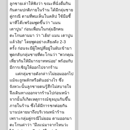
ลูกชายเล่าให้ฟังว่า ขณะที่นั่งดื่มกิน
กันตามปกติภายในร้าน ได้มีกลุ่มชาย
คู่กรณี ตามที่พบเห็นในคลิป ใช้มือชี้
มาที่โต๊ะพร้อมพูดขึ้นว่า "แมน
เตาปูน" ก่อนเพื่อนในกลุ่มอีกคน
ตะโกนตามมา ว่า "เฮ้ย! แมน เตาปูน
แล้วงัย" โดยพูดอย่างเสียงดัง 2-3
ครั้ง ก่อนจะมีผู้ใหญ่ที่อยู่ในผับเข้ามา
พูดกลับกลุ่มชายที่ตะโกนว่า "พวกคุณ
เที่ยวกันให้มีมารยาทหน่อย" พร้อมกับ
มีการเชิญให้ออกไปจากร้าน
แต่กลุ่มชายดังกล่าวไม่ยอมออกไป
แม้จะถูกผลักหรือดันอย่างไร ซึ่ง
จังหวะนั้นลูกชายตนรู้สึกไม่สบายใจ
จึงเดินทางออกจากร้านไปก่อนหน้า
จากนั้นก็เกิดเหตุการณ์ชุลมุนกันขึ้น
ภายในร้าน ซึ่งได้มีการชกต่อยกัน
บานปลายมาถึงบริเวณหน้าร้าน
เพราะกลุ่มคู่กรณีไม่ยอม ตามออกมา
ตะโกนด่าว่า "มึงแน่มาจากไหนว่ะ