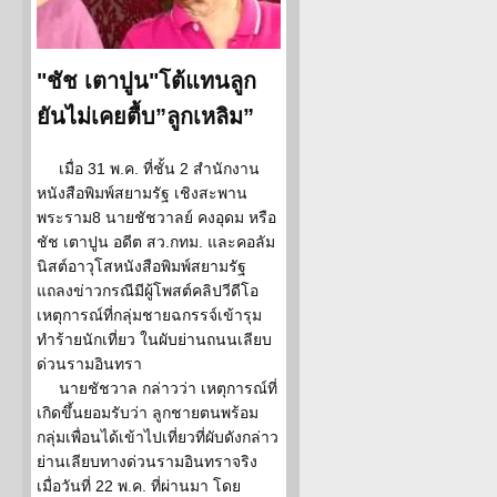
"ชัช เตาปูน"โต้แทนลูก
ยันไม่เคยตื้บ”ลูกเหลิม”
เมื่อ 31 พ.ค. ที่ชั้น 2 สำนักงาน
หนังสือพิมพ์สยามรัฐ เชิงสะพาน
พระราม8 นายชัชวาลย์ คงอุดม หรือ
ชัช เตาปูน อดีต สว.กทม. และคอลัม
นิสต์อาวุโสหนังสือพิมพ์สยามรัฐ
แถลงข่าวกรณีมีผู้โพสต์คลิปวีดีโอ
เหตุการณ์ที่กลุ่มชายฉกรรจ์เข้ารุม
ทำร้ายนักเที่ยว ในผับย่านถนนเลียบ
ด่วนรามอินทรา
นายชัชวาล กล่าวว่า เหตุการณ์ที่
เกิดขึ้นยอมรับว่า ลูกชายตนพร้อม
กลุ่มเพื่อนได้เข้าไปเที่ยวที่ผับดังกล่าว
ย่านเลียบทางด่วนรามอินทราจริง
เมื่อวันที่ 22 พ.ค. ที่ผ่านมา โดย