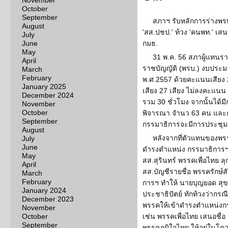
November
October
September
สภาฯ รับหลักการร่างพรบ
August
'สส.ปชป.' ท้วง 'คนพท.' เสนอช
July
June
กมธ.
May
31 พ.ค. 56 สภาผู้แทนรา
April
ราชบัญญัติ (พรบ.) งบปร
March
February
พ.ศ.2557 ด้วยคะแนนเสียง 29
January 2025
เสียง 27 เสียง ไม่ลงคะแนน
December 2024
รวม 30 ชั่วโมง จากนั้นได้
November
October
พิจารณา จำนว 63 คน และ
September
กรรมาธิการจะมีการประชุมนัด
August
หลังจากที่ตัวแทนของพรร
July
June
ดำรงตำแหน่ง กรรมาธิการฯ 
May
สส.สุรินทร์ พรรคเพื่อไทย ลุ
April
สส.บัญชีรายชื่อ พรรครักษ์
March
February
การฯ ทำให้ นายบุญยอด สุขถ
January 2024
ประชาธิปัตย์ ทักท้วงว่ากรณี
December 2023
พรรคให้เข้าดำรงตำแหน่งก
November
October
เช่น พรรคเพื่อไทย เสนอชื
September
พรรคภูมิใจไทย ให้อยู่ในโค