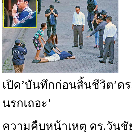
เปิด’บันทึกก่อนสิ้นชีวิต’ด
นรกเถอะ’
ความคืบหน้าเหตุ ดร.วันชัย