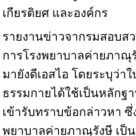
เกียรติยศ และองค์กร
รายงานข่าวจากรมสอบสวนคด
การโรงพยาบาลค่ายภาณุรังษ
มายังดีเอสไอ โดยระบุว่าใ
ธรรมกายได้ใช้เป็นหลักฐ
เข้ารับทราบข้อกล่าวหา ซึ่
พยาบาลค่ายภาณุรังษี เป็นผ