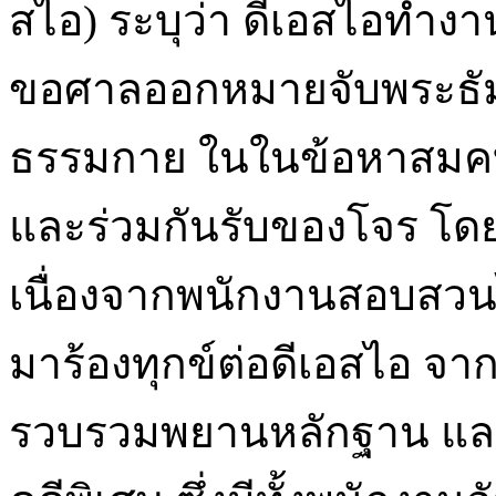
สไอ) ระบุว่า ดีเอสไอทำ
ขอศาลออกหมายจับพระธัม
ธรรมกาย ในในข้อหาสมคบก
และร่วมกันรับของโจร โดยด
เนื่องจากพนักงานสอบสวนได
มาร้องทุกข์ต่อดีเอสไอ จา
รวบรวมพยานหลักฐาน แ