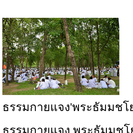
ธรรมกายแจง'พระธัมมชโย
ธรรมกายแจง พระธัมมชโย