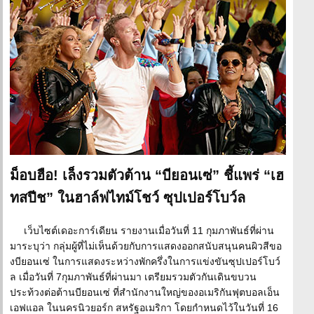
ม็อบฮือ! เล็งรวมตัวต้าน “บียอนเซ่” ชี้แพร่ “เฮ
ทสปีช” ในฮาล์ฟไทม์โชว์ ซุปเปอร์โบว์ล
เว็บไซต์เดอะการ์เดียน รายงานเมื่อวันที่ 11 กุมภาพันธ์ที่ผ่าน
มาระบุว่า กลุ่มผู้ที่ไม่เห็นด้วยกับการแสดงออกสนับสนุนคนผิวสีขอ
งบียอนเซ่ ในการแสดงระหว่างพักครึ่งในการแข่งขันซุปเปอร์โบว์
ล เมื่อวันที่ 7กุมภาพันธ์ที่ผ่านมา เตรียมรวมตัวกันเดินขบวน
ประท้วงต่อต้านบียอนเซ่ ที่สำนักงานใหญ่ของอเมริกันฟุตบอลเอ็น
เอฟแอล ในนครนิวยอร์ก สหรัฐอเมริกา โดยกำหนดไว้ในวันที่ 16