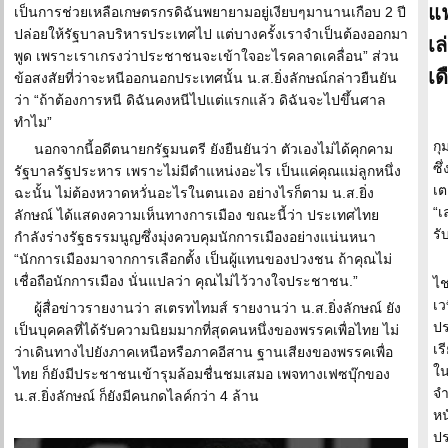
แฟ
เป็นการช่วยเหลือเกษตรกรดิฉันพยายามอยู่เงียบๆมานานเกือบ 2 ปี
ปล่อยให้รัฐบาลบริหารประเทศไป แต่บางครั้งเราจำเป็นต้องออกมา
เล
พูด เพราะเราเกรงว่าประชาชนจะเข้าใจอะไรคลาดเคลื่อน” ส่วน
เด
ข้อสงสัยที่ว่าจะหนีออกนอกประเทศนั้น น.ส.ยิ่งลักษณ์กล่าวยืนยัน
ว่า “ถ้าต้องการหนี ดิฉันคงหนีไปแต่แรกแล้ว ดิฉันจะไปขึ้นศาล
ทำไม”
กุ
นอกจากนี้อดีตนายกรัฐมนตรี ยังยืนยันว่า ตัวเองไม่ได้คุกคาม
ซึ
รัฐบาลรัฐประหาร เพราะไม่มีตำแหน่งอะไร เป็นแค่คุณแม่ลูกหนึ่ง
เต
ฉะนั้น ไม่ต้องหวาดหวั่นอะไรในตนเอง อย่างไรก็ตาม น.ส.ยิ่ง
“เ
ลักษณ์ ได้แสดงความเห็นทางการเมือง ขณะนี้ว่า ประเทศไทย
รั
กำลังร่างรัฐธรรมนูญซึ่งมุ่งควบคุมนักการเมืองอย่างแน่นหนา
“นักการเมืองมาจากการเลือกตั้ง เป็นผู้แทนของปวงชน ถ้าคุณไม่
เชื่อถือนักการเมือง นั่นแปลว่า คุณไม่ไว้วางใจประชาชน.”
ไช
เว
ผู้สื่อข่าวรายงานว่า สเตรทไทมส์ รายงานว่า น.ส.ยิ่งลักษณ์ ยัง
ปร
เป็นบุคคลที่ได้รับความนิยมมากที่สุดคนหนึ่งของพรรคเพื่อไทย ไม่
เร
ว่าเดินทางไปยังภาคเหนือหรือภาคอีสาน ฐานเสียงของพรรคเพื่อ
ใน
ไทย ก็ยังมีประชาชนเข้ารุมล้อมชื่นชมเสมอ เพจทางเฟซบุ๊กของ
จำ
น.ส.ยิ่งลักษณ์ ก็ยังมีคนกดไลค์กว่า 4 ล้าน
หน
ปร