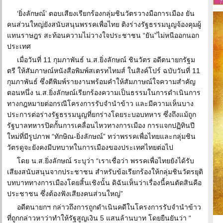
‘ยิ่งลักษณ์’ ตอบเสียงเรียกร้องกลุ่มชินวัตรวางมือการเมือง ยัน
คนส่วนใหญ่ยังสนับสนุนพรรคเพื่อไทย ติงร่างรัฐธรรมนูญจ้องคุมผู้
แทนราษฎร สะท้อนความไม่วางใจประชาชน “ยัน”ไม่หนีออกนอก
ประเทศ
เมื่อวันที่ 11 กุมภาพันธ์ น.ส.ยิ่งลักษณ์ ชินวัตร อดีตนายกรัฐม
ตรี ให้สัมภาษณ์หนังสือพิมพ์สเตรทไทมส์ ในสิงค์โปร์ ฉบับวันที่ 11
กุมภาพันธ์ ซึ่งตีพิมพ์รายงานพร้อมคำให้สัมภาษณ์ใจความสำคัญ
ตอนหนึ่ง น.ส.ยิ่งลักษณ์เรียกร้องความเป็นธรรมในการดำเนินการ
ทางกฎหมายต่อกรณีโครงการรับจำนำข้าว และมีความเห็นบาง
ประการต่อร่างรัฐธรรมนูญที่ยกร่างโดยระบอบทหาร ซึ่งถึงแม้ถูก
รัฐบาลทหารปิดกั้นการเคลื่อนไหวทางการเมือง การแจกปฏิทินปี
ใหม่ที่มีรูปภาพ “ทักษิณ-ยิ่งลักษณ์” ทว่าพรรคเพื่อไทยและกลุ่มชิน
วัตรดูจะยังคงมีบทบาทในการเมืองของประเทศไทยต่อไป
โดย น.ส.ยิ่งลักษณ์ ระบุว่า “เราเชื่อว่า พรรคเพื่อไทยยังได้รับ
เสียงสนับสนุนจากประชาชน สำหรับข้อเรียกร้องให้กลุ่มชินวัตรยุติ
บทบาททางการเมืองโดยสิ้นเชิงนั้น ดิฉันเห็นว่าเรื่องนี้คนตัดสินคือ
ประชาชน ซึ่งต้องฟังเสียงคนส่วนใหญ่”
อดีตนายกฯ กล่าวถึงการถูกดำเนินคดีในโครงการรับจำนำข้าว
ที่ถูกกล่าวหาว่าทำให้รัฐสูญเงิน 5 แสนล้านบาท โดยยืนยันว่า “