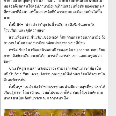
ภาษามือ แต่คุณครูซาเนล่า ก็คิดว่า ลำพังเธอทำคนเดียวคงยังไม่
พอ เธอจึงตัดสินใจสอนภาษามือแก่เด็กนักเรียนทั้งชั้นของเซอิด ผล
ที่ตามมาก็คือนับแต่นั้นมา เซอิดก็มีความสุขและมีความมั่นใจขึ้น
มาก
ทั้งนี้ มีร์ซาน่า เล่าว่า”ทุกวันนี้ เซอิดกระตือรือร้นอยากไป
โรงเรียน และดูมีความสุข”
ส่วนเพื่อนร่วมชั้นเรียนของเซอิด ก็สนุกกับการเรียนภาษามือ ถึง
ขนาดเริ่มไปสอนภาษามือแก่พ่อแม่ของพวกเขาที่บ้าน
ทาริค ซียาริช เพื่อนสนิทคนหนึ่งของเซอิด บอกว่า”ผมชอบเรียน
ภาษามือกับเซอิด ผมจะได้สามารถสื่อสารกับเขา และคนหูหนวก
อื่นๆ”
ขณะที่ครูซาเนล่า หวังต่อว่าจะสามารถผลักดันภาษามือ เป็น
หนึ่งในวิชาเรียน เพราะคิดว่าน่าจะช่วยให้เด็กนักเรียนได้ตระหนัก
ถึงคนพิการกัน
ทั้งนี้ครูซาเนล่า ยังว่า”พวกเราทุกคนต่างมีความสุขที่พวกเราได้
เรียนรู้ภาษาใหม่ เป้าหมายต่อไปของเราก็คือ สอนให้เซอิดหัดอ่าน
ปาก เขาเป็นเด็กที่น่ารักและฉลาดคนหนึ่ง”