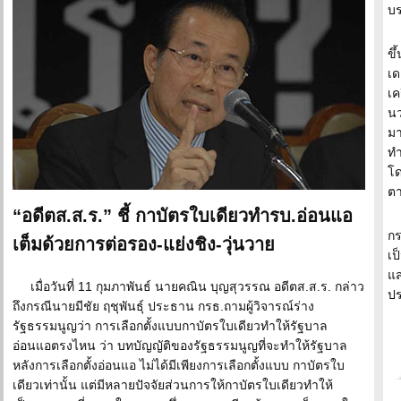
บร
ขึ
เด
เค
นว
มา
ทำ
โด
ตา
“อดีตส.ส.ร.” ชี้ กาบัตรใบเดียวทำรบ.อ่อนแอ
กร
เต็มด้วยการต่อรอง-แย่งชิง-วุ่นวาย
เป
แ
เมื่อวันที่ 11 กุมภาพันธ์ นายคณิน บุญสุวรรณ อดีตส.ส.ร. กล่าว
ปร
ถึงกรณีนายมีชัย ฤชุพันธุ์ ประธาน กรธ.ถามผู้วิจารณ์ร่าง
รัฐธรรมนูญว่า การเลือกตั้งแบบกาบัตรใบเดียวทำให้รัฐบาล
อ่อนแอตรงไหน ว่า บทบัญญัติของรัฐธรรมนูญที่จะทำให้รัฐบาล
หลังการเลือกตั้งอ่อนแอ ไม่ได้มีเพียงการเลือกตั้งแบบ กาบัตรใบ
เดียวเท่านั้น แต่มีหลายปัจจัยส่วนการให้กาบัตรใบเดียวทำให้