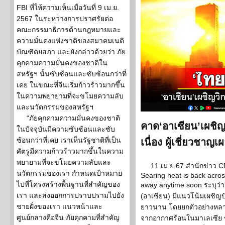
FBI ที่ให้ความเห็นเมื่อวันที่ 9 เม.ย.
2567 ในระหว่างการปราศรัยต่อ
คณะกรรมาธิการด้านกฎหมายและ
ความมั่นคงแห่งชาติของสมาคมเนติ
บัณฑิตยสภา และยังกล่าวด้วยว่า ภัย
คุกคามความมั่นคงของชาติใน
สหรัฐฯ นั้นซับซ้อนและซับซ้อนกว่าที่
เคย ในขณะที่จีนเริ่มก้าวร้าวมากขึ้น
ในความพยายามที่จะขโมยความลับ
และนวัตกรรมของสหรัฐฯ
“ภัยคุกคามความมั่นคงของชาติ
คาด‘อาเซียน’เผชิญ
ในปัจจุบันมีความซับซ้อนและซับ
ซ้อนกว่าที่เคย เราเห็นรัฐชาติที่เป็น
เนื่อง ผู้เชี่ยวชาญ
ศัตรูมีความก้าวร้าวมากขึ้นในความ
พยายามที่จะขโมยความลับและ
11 เม.ย.67 สำนักข่าว 
นวัตกรรมของเรา กำหนดเป้าหมาย
Searing heat is back acros
ไปที่โครงสร้างพื้นฐานที่สำคัญของ
away anytime soon ระบุว่า
เรา และส่งออกการปราบปรามไปยัง
(อาเซียน) มีแนวโน้มเผชิญ
ชายฝั่งของเรา แนวหน้าและ
ยาวนาน โดยยกตัวอย่างหลายเห
ศูนย์กลางคือจีน ภัยคุกคามที่สำคัญ
จากอากาศร้อนในมาเลเซีย 