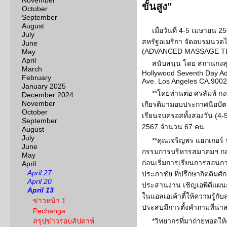
November
ขั้นสูง"
October
September
August
เมื่อวันที่ 4-5 เมษาย
July
สหรัฐอเมริกา จัดอบรมนวดไ
June
(ADVANCED MASSAGE T
May
April
สนับสนุน โดย สถานกง
March
Hollywood Seventh Day Ad
February
Ave. Los Angeles CA.900
January 2025
**โดยท่านต่อ ศรลัมพ์ 
December 2024
November
เกียรติมามอบประกาศนียบัตรใ
October
เรียนจบครอสทั้งสองวัน (4-
September
2567 จำนวน 67 คน
August
July
**คุณเจริญพร แฮกเกอร์
June
กรรมการบริหารสมาคมฯ กล่
May
ก่อนเริ่มการเรียนการสอนก
April
April 27
ประภาชัย ที่ปรึกษากิตติมศั
April 20
ประสานงาน เชิญเอพีดีแผนกซ
April 13
ในแอลเอเค้าตี้ให้ความรู้กั
ข่าวหน้า 1
ประสบมีการตั้งคำถามที่น่าส
Pechanga
สรุปข่าวรอบสัปดาห์
*วิทยากรที่มาถ่ายทอดให