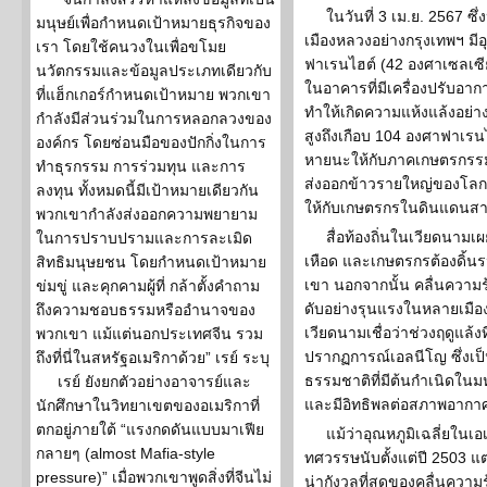
ในวันที่ 3 เม.ย. 2567 ซึ
มนุษย์เพื่อกำหนดเป้าหมายธุรกิจของ
เมืองหลวงอย่างกรุงเทพฯ มี
เรา โดยใช้คนวงในเพื่อขโมย
ฟาเรนไฮต์ (42 องศาเซลเซี
นวัตกรรมและข้อมูลประเภทเดียวกับ
ในอาคารที่มีเครื่องปรับอา
ที่แฮ็กเกอร์กำหนดเป้าหมาย พวกเขา
ทำให้เกิดความแห้งแล้งอย่าง
กำลังมีส่วนร่วมในการหลอกลวงของ
สูงถึงเกือบ 104 องศาฟาเรน
องค์กร โดยซ่อนมือของปักกิ่งในการ
หายนะให้กับภาคเกษตรกรรมอ
ทำธุรกรรม การร่วมทุน และการ
ส่งออกข้าวรายใหญ่ของโลก แ
ลงทุน ทั้งหมดนี้มีเป้าหมายเดียวกัน
ให้กับเกษตรกรในดินแดนสา
พวกเขากำลังส่งออกความพยายาม
สื่อท้องถิ่นในเวียดนาม
ในการปราบปรามและการละเมิด
เหือด และเกษตรกรต้องดิ้น
สิทธิมนุษยชน โดยกำหนดเป้าหมาย
เขา นอกจากนั้น คลื่นความร้
ข่มขู่ และคุกคามผู้ที่ กล้าตั้งคำถาม
ดับอย่างรุนแรงในหลายเมือง
ถึงความชอบธรรมหรืออำนาจของ
เวียดนามเชื่อว่าช่วงฤดูแล้ง
พวกเขา แม้แต่นอกประเทศจีน รวม
ปรากฏการณ์เอลนีโญ ซึ่งเ
ถึงที่นี่ในสหรัฐอเมริกาด้วย” เรย์ ระบุ
ธรรมชาติที่มีต้นกำเนิดใน
เรย์ ยังยกตัวอย่างอาจารย์และ
และมีอิทธิพลต่อสภาพอากาศ
นักศึกษาในวิทยาเขตของอเมริกาที่
ตกอยู่ภายใต้ “แรงกดดันแบบมาเฟีย
แม้ว่าอุณหภูมิเฉลี่ยในเอ
กลายๆ (almost Mafia-style
ทศวรรษนับตั้งแต่ปี 2503 แต่
pressure)” เมื่อพวกเขาพูดสิ่งที่จีนไม่
น่ากังวลที่สุดของคลื่นความร