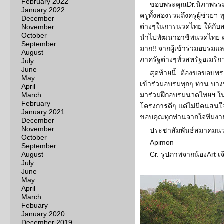
February 2022
ขอบพระคุณDr.นิภาพรรณ 
January 2022
ครูทั้งสองรวมถึงครูผู้ช่วยฯ
December
ต่างๆในการนวดไทย ให้กับส
November
October
นำไปพัฒนาอาชีพนวดไทย ครูท
September
มาก!! จากผู้เข้าร่วมอบรม
August
ภาครัฐต่างๆทั่วสหรัฐอเมริก
July
June
สุดท้ายนี้..ต้องขอขอบ
May
เข้าร่วมอบรมทุกๆ ท่าน บางท
April
March
มาร่วมฝึกอบรมนวดไทยฯ ในค
February
โครงการดีๆ แต่ไม่มีคนสนใจ
January 2021
ขอบคุณทุกท่านจากใจทีม
December
November
ประชาสัมพันธ์สมาคมน
October
Apimon
September
August
Cr. รูปภาพจากน้องArt เจ
July
June
May
April
March
Febuary
January 2020
December 2019