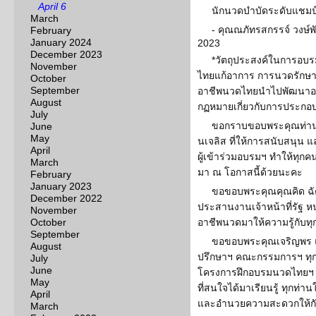
April 6
นักนวดบำบัดระดับแชมป
March
- คุณณภัทรสกรรจ์ วงษ์
February
January 2024
2023
December 2023
*วัตถุประสงค์ในการอบรม
November
ไทยแก้อาการ การนวดรักษาแล
October
September
อาชีพนวดไทยนำไปพัฒนาอา
August
กฏหมายเกี่ยวกับการประกอ
July
ขอกราบขอบพระคุณท่านต
June
May
นเจลิส ที่ให้การสนับสนุน 
April
ผู้เข้าร่วมอบรมฯ ทำให้ทุกค
March
มา ณ โอกาสนี้ด้วยนะคะ
February
January 2023
ขอขอบพระคุณคุณคิด ฉัตร
December 2022
ประสานงานเจ้าหน้าที่รัฐ 
November
October
อาชีพนวดมาให้ความรู้กับทุก
September
ขอขอบพระคุณเจริญพร แ
August
ปรึกษาฯ คณะกรรมการฯ ทุกท
July
June
โครงการฝึกอบรมนวดไทยฯ ให
May
ที่สนใจได้มาเรียนรู้ ทุกท่า
April
และอำนวยความสะดวกให้กับผ
March