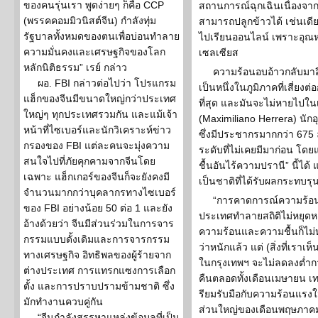
ของคนรุ่นเรา พูดง่ายๆ ก็คือ CCP
สถานการณ์ฉุกเฉินเนื่องจา
(พรรคคอมมิวนิสต์จีน) กำลังทุ่ม
สามารถปลูกข้าวได้ เช่นเดียว
รัฐบาลทั้งหมดของตนเพื่อบ่อนทำลาย
ไปเรียนออนไลน์ เพราะอุณหภู
ความมั่นคงและเศรษฐกิจของโลก
เซลเซียส
หลักนิติธรรม” เรย์ กล่าว
ความร้อนอบอ้าวกลับมาอีก
ผอ. FBI กล่าวต่อไปว่า โปรแกรม
เป็นหนึ่งในภูมิภาคที่เสี่ย
แฮ็กของจีนมีขนาดใหญ่กว่าประเทศ
ที่สุด และมันจะไม่หายไปในเร
ใหญ่ๆ ทุกประเทศรวมกัน และแม้เจ้า
(Maximiliano Herrera) นักอุ
หน้าที่ไซเบอร์และนักวิเคราะห์ข่าว
ซึ่งมีประชากรมากกว่า 675 ล
กรองของ FBI แต่ละคนจะมุ่งความ
ระดับที่ไม่เคยมีมาก่อน โ
สนใจไปที่ภัยคุกคามจากจีนโดย
ชื้นอันไร้ความปรานี” นี้ไ
เฉพาะ แฮ็กเกอร์ของจีนก็จะยังคงมี
เป็นชาติที่ได้รับผลกระทบรุน
จำนวนมากกว่าบุคลากรทางไซเบอร์
“การคาดการณ์ความร้อนนั้
ของ FBI อย่างน้อย 50 ต่อ 1 และยัง
ประเทศทำลายสถิติไม่หยุดห
อ้างด้วยว่า จีนมีส่วนร่วมในการจาร
ความร้อนและความชื้นก็ไม่ห
กรรมแบบดั้งเดิมและการจารกรรม
ว่าหนักแล้ว แต่ (สิ่งที่เราเห็
ทางเศรษฐกิจ อิทธิพลของผู้ร้ายจาก
ในกรุงเทพฯ จะไม่ลดลงต่ำก
ต่างประเทศ การแทรกแซงการเลือก
คืนตลอดทั้งเดือนเมษายน เทรนด
ตั้ง และการปราบปรามข้ามชาติ ซึ่ง
รียมรับมือกับความร้อนแรง
มักทำงานควบคู่กัน
ส่วนใหญ่ของเดือนพฤษภาคม”
“จีนกำลังสรรหาแหล่งข้อมูลที่เป็น