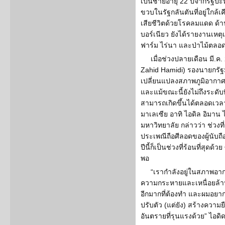
เป็นชายอายุ 22 ปีจากรัฐป
ขวบในรัฐกลันตันที่อยู่ใกล้เค
เสียชีวิตด้วยโรคลมแดด ด้า
บอร์เนียว ยังได้รายงานเหตุเพล
ฟาร์ม ไร่นา และป่าไม้ตลอดเ
เมื่อช่วงปลายเดือน มี.ค
Zahid Hamidi) รองนายกรัฐ
เปลี่ยนแปลงสภาพภูมิอากาศท
และแม้ขณะนี้ยังไม่ถึงระดับท
สามารถเกิดขึ้นได้ตลอดเวล
มาเลเซีย อาทิ ไอดิล อิมาน ไ
มหาวิทยาลัย กล่าวว่า ช่วงท
ประเพณีถือศีลอดของผู้นับ
ปีนี้ก็เป็นช่วงที่ร้อนที่สุดด้ว
พอ
“เรากำลังอยู่ในสภาพอากา
ความกระหายและเหนื่อยล้าหล
อีกมากที่ต้องทำ และผมอยากเห
ปรับตัว (แต่ยัง) สร้างความ
อันตรายที่รุนแรงด้วย” ไอดิ