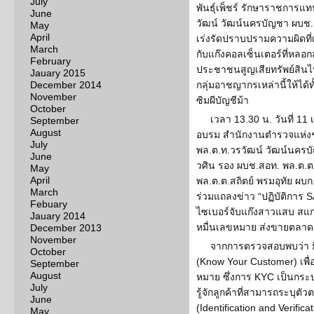
July
พันธุ์เพ็ชร์ รักษาราชการแ
June
วัฒน์ วัฒน์นครบัญชา ผบช.ส
May
April
เร่งรัดปราบปรามความผิดที่เ
March
กับแก๊งคอลเซ็นเตอร์ที่หลอ
February
ประชาชนสูญเสียทรัพย์สิ
Jauary 2015
December 2014
กลุ่มอาชญากรเหล่านี้ให้ได้
November
ซิมผีบัญชีม้า
October
เวลา 13.30 น. วันที่ 1
September
August
อบรม สำนักงานตำรวจแห่งช
July
พล.ต.ท.วรวัฒน์ วัฒน์นครบ
June
วศิน รอง ผบช.สอท. พล.ต.ต
May
April
พล.ต.ต.สถิตย์ พรมอุทัย ผบก.ส
March
ร่วมแถลงข่าว “ปฏิบัติกา
Febuary
ไซเบอร์จับแก๊งสาวแสบ สแกน
Jauary 2014
หมื่นเลขหมาย ส่งขายตลาด
December 2013
November
จากการตรวจสอบพบว่า ม
October
(Know Your Customer) เพื
September
August
หมาย ซึ่งการ KYC เป็นกระ
July
รู้จักลูกค้าที่สามารถระบุตั
June
(Identification and Verific
May