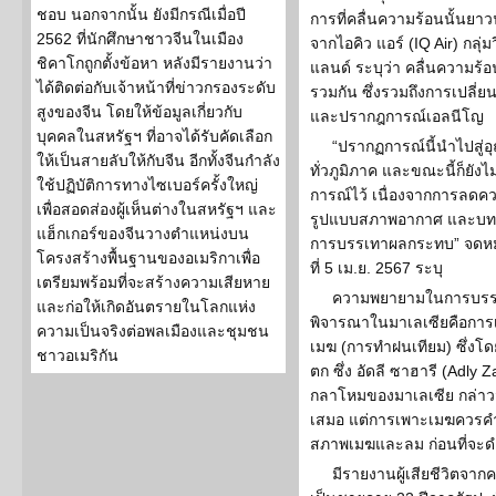
ชอบ นอกจากนั้น ยังมีกรณีเมื่อปี
การที่คลื่นความร้อนนั้นยาวน
2562 ที่นักศึกษาชาวจีนในเมือง
จากไอคิว แอร์ (IQ Air) กลุ
ชิคาโกถูกตั้งข้อหา หลังมีรายงานว่า
แลนด์ ระบุว่า คลื่นความร้อ
ได้ติดต่อกับเจ้าหน้าที่ข่าวกรองระดับ
รวมกัน ซึ่งรวมถึงการเปลี่
สูงของจีน โดยให้ข้อมูลเกี่ยวกับ
และปรากฎการณ์เอลนีโญ
บุคคลในสหรัฐฯ ที่อาจได้รับคัดเลือก
“ปรากฏการณ์นี้นำไปสู่อุณ
ให้เป็นสายลับให้กับจีน อีกทั้งจีนกำลัง
ทั่วภูมิภาค และขณะนี้ก็ยังไม
ใช้ปฏิบัติการทางไซเบอร์ครั้งใหญ่
การณ์ไว้ เนื่องจากการลดควา
เพื่อสอดส่องผู้เห็นต่างในสหรัฐฯ และ
รูปแบบสภาพอากาศ และบ
แฮ็กเกอร์ของจีนวางตำแหน่งบน
การบรรเทาผลกระทบ” จดหมายข
โครงสร้างพื้นฐานของอเมริกาเพื่อ
ที่ 5 เม.ย. 2567 ระบุ
เตรียมพร้อมที่จะสร้างความเสียหาย
ความพยายามในการบรรเท
และก่อให้เกิดอันตรายในโลกแห่ง
พิจารณาในมาเลเซียคือกา
ความเป็นจริงต่อพลเมืองและชุมชน
เมฆ (การทำฝนเทียม) ซึ่งโด
ชาวอเมริกัน
ตก ซึ่ง อัดลี ซาฮารี (Adly
กลาโหมของมาเลเซีย กล่าวว
เสมอ แต่การเพาะเมฆควรคำน
สภาพเมฆและลม ก่อนที่จะด
มีรายงานผู้เสียชีวิตจา