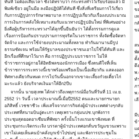
ทันที ไม่ต้องเสียเวลา ซึ่งได้ทราบว่า กระทรงทำไว้เรียบร้อยแล้ว มี
แช
พิมพ์เขียว อยู่ในมือ ลงมือปฏิบัติได้ทันที ซึ่งสิ่งที่เตรียมการไว้เกี่ยว
ขอ
กับการปฏิรูปการรักษาพยาบาล การปฏิรูปเกี่ยวกับเรื่องงบประมาณ
เท
การเงินการคลังให้เหมาะสมกับแนวทางปฏิรูปอันใหม่ ที่พิเศษอย่าง
กล
ยิ่งคือผู้บริหารกระทรวงฯได้ลุกขึ้นยืนยันว่า ได้ตั้งกรรมการดูแล
ข
เรื่องการป้องกันปราบปรามการทุจริตในวงราชการ ทั้งจัดซื้อจัดหา
จัดจ้าง และการใช้จ่ายงบประมาณทั้งหลาย ทำกันมานานมีรูป
สห
ธรรมชัดเจน พร้อมให้รัฐบาลของประชาชนเอาไปใช้ได้ทันที และ
พั
อีกเรื่องที่ศึกษาไว้มาก คือ การปฏิรูประบบราชการ ไม่ให้
ตั
ข้าราชการอยู่ภายใต้อิทธิพลของนักการเมือง ซึ่งตนดีใจที่เห็น
ดึ
ข้าราชการกระทรวงนี้เขาพร้อมเพรียงเป็นเนื้อเดียวกัน แสดงออก
พ.
ทิศทางเดียวกันหมด การไปวันนี้นอกจากเขาจะเลี้ยงก๋วยเตี๋ยวไก่
ทำ
มะระแล้ว ยังบริจาคเงินมาให้อีก2ปีบ
ภา
จากนั้น นายสุเทพ ได้กล่าวถึงเหตุการณ์มื่อวันที่วันที่ 11 เม.ย.
พ.
2552 ว่า วันนี้ เวลาประมาณนี้เมื่อปี2552 ตนและนายกฯนายก
เล
อภิสิทธิ์ เวชชาชีวะ เพิ่งเสร็จจากภารกิจส่งผู้นำประเทศต่างๆกลับ
ประเทศที่สนามบินอู่ตะเภา เหตุเพราะกลุ่มนปช.บุกพังการ
มี
ประชุมสุดยอดอาเซียนที่พัทยา ครั้งนั้นโรงแรมเขาพังหมด ที่
ข้
ประชุมกระเจิดกระเจิง บรรดาผู้นำประเทศอกสั่นขวัญแขวนเพราะ
แด
เขาไม่เคยเห็นคนบ้าคลั่งบุกเข้าไปข่มขู่ และพังการประชุมใน
หน