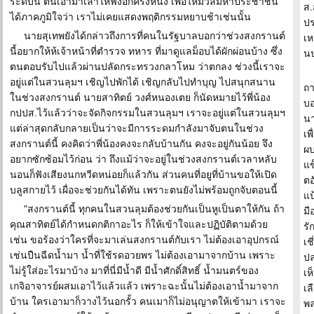
ระดับนี้ ตนเอามาเล่าให้ฟังอีกครั้งหนึ่ง เพื่อให้มวลมหาประชาชน
ส.
ได้ภาคภูมิใจว่า เราไม่เคยแสดงพฤติกรรมหยาบช้าเช่นนั้น
ป
นายสุเทพยังได้กล่าวถึงการที่คนในรัฐบาลบอกว่าช่วงสงกรานต์
เห
นี้อยากให้ห้เจ้าหน้าที่ตำรวจ ทหาร ที่มาดูแลม็อบได้ผักผ่อนบ้าง ซึ่ง
นป
ตนตอบรับไปแล้วผ่านปลัดกระทรวงกลาโหม ว่าตกลง ช่วงนี้เราจะ
อยู่แต่ในสวนลุมฯ เชิญไปพักได้ เชิญกลับไปทำบุญ ไปสนุกสนาน
ถา
ในช่วงสงกรานต์ นายสาทิตย์ วงศ์หนองเตย ก็นัดหมายไว้พี่น้อง
บอ
กปปส.ไว้แล้วว่าจะจัดกิจกรรมในสวนลุมฯ เราจะอยู่แต่ในสวนลุมฯ
นา
แต่ล่าสุดกลับกลายเป็นว่าจะมีการระดมกำลังมาจับตนในช่วง
เพ
สงกรานต์นี้ คงคิดว่าพี่น้องคงจะกลับบ้านกัน คงจะอยู่กันน้อย จึง
ผบ
อยากซักซ้อมไว้ก่อน ว่า ถึงแม้ว่าจะอยู่ในช่วงสงกรานต์เวลาหลับ
แข
นอนก็ฟังเสียงนกหวีดหน่อยก็แล้วกัน ส่วนคนที่อยูที่บ้านขอให้เปิด
ตอ
บลูสกายไว้ เผื่อจะช่วยกันได้ทัน เพราะตนยังไม่พร้อมถูกจับตอนนี้
แป
"สงกรานต์นี้ ทุกคนในสวนลุมต้องช่วยกันเป็นหูเป็นตาให้กัน ถ้า
มื
คุณสาทิตย์ได้กำหนดกติกาอะไร ก็ให้เข้าใจและปฏิบัติตามด้วย
รั
เช่น ขอร้องว่าใครที่จะมาเล่นสงกรานต์กับเรา ไม่ต้องเอาอุปกรณ์
เช
เช่นปืนฉีดน้ำมา น้ำที่ใช้รดอวยพร ไม่ต้องเอามาจากบ้าน เพราะ
ปล
ไม่รู้ใส่อะไรมาบ้าง มาที่นี่มีน้ำดี มีน้ำศักดิ์สิทธิ์ น้ำมนตร์ของ
เห
เกจิอาจารย์ผสมเอาไว้แล้วแล้ว เพราะฉะนั้นไม่ต้องเอาน้ำมาจาก
เล
บ้าน ใครเอามาก็วางไว้นอกรั้ว คนเมาก็ไม่อนุญาตให้เข้ามา เราจะ
พล