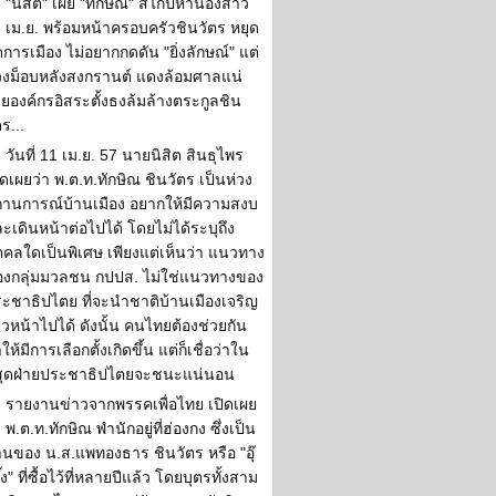
"นิสิต" เผย "ทักษิณ" สไกป์หาน้องสาว
 เม.ย. พร้อมหน้าครอบครัวชินวัตร หยุด
ดการเมือง ไม่อยากกดดัน "ยิ่งลักษณ์" แต่
วงม็อบหลังสงกรานต์ แดงล้อมศาลแน่
ยองค์กรอิสระตั้งธงล้มล้างตระกูลชิน
ตร...
วันที่ 11 เม.ย. 57 นายนิสิต สินธุไพร
ิดเผยว่า พ.ต.ท.ทักษิณ ชินวัตร เป็นห่วง
านการณ์บ้านเมือง อยากให้มีความสงบ
ะเดินหน้าต่อไปได้ โดยไม่ได้ระบุถึง
คคลใดเป็นพิเศษ เพียงแต่เห็นว่า แนวทาง
งกลุ่มมวลชน กปปส. ไม่ใช่แนวทางของ
ะชาธิปไตย ที่จะนำชาติบ้านเมืองเจริญ
าวหน้าไปได้ ดังนั้น คนไทยต้องช่วยกัน
ให้มีการเลือกตั้งเกิดขึ้น แต่ก็เชื่อว่าใน
่สุดฝ่ายประชาธิปไตยจะชนะแน่นอน
รายงานข่าวจากพรรคเพื่อไทย เปิดเผย
า พ.ต.ท.ทักษิณ พำนักอยู่ที่ฮ่องกง ซึ่งเป็น
านของ น.ส.แพทองธาร ชินวัตร หรือ "อุ๊
ิ๊ง" ที่ซื้อไว้ที่หลายปีแล้ว โดยบุตรทั้งสาม