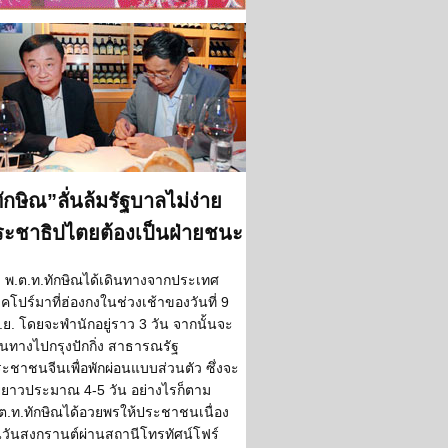
ักษิณ”ลั่นล้มรัฐบาลไม่ง่าย
ระชาธิปไตยต้องเป็นฝ่ายชนะ
พ.ต.ท.ทักษิณได้เดินทางจากประเทศ
งคโปร์มาที่ฮ่องกงในช่วงเช้าของวันที่ 9
.ย. โดยจะพำนักอยู่ราว 3 วัน จากนั้นจะ
ินทางไปกรุงปักกิ่ง สาธารณรัฐ
ะชาชนจีนเพื่อพักผ่อนแบบส่วนตัว ซึ่งจะ
ู่ยาวประมาณ 4-5 วัน อย่างไรก็ตาม
ต.ท.ทักษิณได้อวยพรให้ประชาชนเนื่อง
วันสงกรานต์ผ่านสถานีโทรทัศน์โฟร์