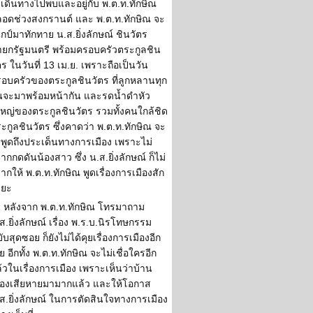
เดินทางไปพบและอยู่กับ พ.ต.ท.ทักษิณ
อดช่วงสงกรานต์ และ พ.ต.ท.ทักษิณ จะ
กป์มาทักทาย น.ส.ยิ่งลักษณ์ ชินวัตร
ยกรัฐมนตรี พร้อมครอบครัวตระกูลชิน
ตร ในวันที่ 13 เม.ย. เพราะถือเป็นวัน
อบครัวของตระกูลชินวัตร ที่ลูกหลานทุก
จะมาพร้อมหน้ากัน และรดน้ำดำหัว
้ใหญ่ของตระกูลชินวัตร รวมทั้งคนใกล้ชิด
ะกูลชินวัตร ซึ่งคาดว่า พ.ต.ท.ทักษิณ จะ
่พูดถึงประเด็นทางการเมือง เพราะไม่
ากกดดันน้องสาว ซึ่ง น.ส.ยิ่งลักษณ์ ก็ไม่
ากให้ พ.ต.ท.ทักษิณ พูดเรื่องการเมืองสัก
ะยะ
หลังจาก พ.ต.ท.ทักษิณ โทรมาถาม
ส.ยิ่งลักษณ์ เรื่อง พ.ร.บ.นิรโทษกรรม
ับสุดซอย ก็ยังไม่ได้คุยเรื่องการเมืองอีก
ย อีกทั้ง พ.ต.ท.ทักษิณ จะไม่เชื่อใครอีก
้วในเรื่องการเมือง เพราะเห็นว่าบ้าน
ืองเสียหายมามากแล้ว และให้โอกาส
ส.ยิ่งลักษณ์ ในการตัดสินใจทางการเมือง