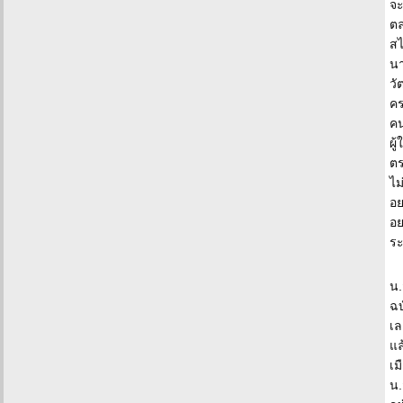
จะ
ตล
สไ
นา
วั
คร
คน
ผู
ตร
ไม
อย
อย
ร
น.
ฉบ
เล
แล
เม
น.