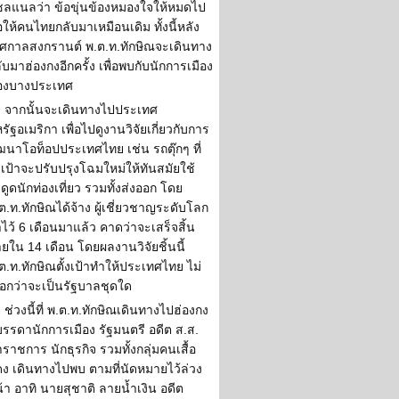
ลแนลว่า ข้อขุ่นข้องหมองใจให้หมดไป
ให้คนไทยกลับมาเหมือนเดิม ทั้งนี้หลัง
ศกาลสงกรานต์ พ.ต.ท.ทักษิณจะเดินทาง
ับมาฮ่องกงอีกครั้ง เพื่อพบกับนักการเมือง
องบางประเทศ
จากนั้นจะเดินทางไปประเทศ
รัฐอเมริกา เพื่อไปดูงานวิจัยเกี่ยวกับการ
ฒนาโอท็อปประเทศไทย เช่น รถตุ๊กๆ ที่
้งเป้าจะปรับปรุงโฉมใหม่ให้ทันสมัยใช้
งดูดนักท่องเที่ยว รวมทั้งส่งออก โดย
ต.ท.ทักษิณได้จ้าง ผู้เชี่ยวชาญระดับโลก
ไว้ 6 เดือนมาแล้ว คาดว่าจะเสร็จสิ้น
ยใน 14 เดือน โดยผลงานวิจัยชิ้นนี้
ต.ท.ทักษิณตั้งเป้าทำให้ประเทศไทย ไม่
ือกว่าจะเป็นรัฐบาลชุดใด
ช่วงนี้ที่ พ.ต.ท.ทักษิณเดินทางไปฮ่องกง
บรรดานักการเมือง รัฐมนตรี อดีต ส.ส.
าราชการ นักธุรกิจ รวมทั้งกลุ่มคนเสื้อ
ง เดินทางไปพบ ตามที่นัดหมายไว้ล่วง
้า อาทิ นายสุชาติ ลายน้ำเงิน อดีต