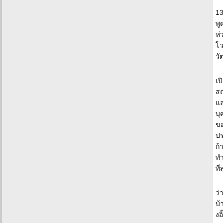
13
พู
ห่
โว
วั
เป
สถ
แล
บุ
ขอ
ปร
ก้
ทำ
ที
ว่
บ้
งอ