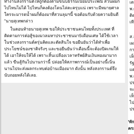
ทำงานสงกรานต์ให้ถูกต้องตามขนบธรรมเนียมประเพณี ส่วนผมก็
เต
ไปไหนไม่ได้ ไปไหนก็คงต้องโดนไล่ตะครุบแน่ เพราะมีหมายศาล
พ.
ใครจะมารดน้ำผมก็ต้องมาที่สวนลุมฯนี้ ขอต้อนรับด้วยความยินดี
ติ
"นายสุเทพกล่าว
เท
ในตอนท้ายนายสุเทพ ขอให้ประชาชนคนไทยทั้งประเทศ ที่
ติดตามการต่อสู้ของมวลมหาประชาชนมา5เดือนเศษ ได้ใช้เวลา
ส.
ในช่วงสงกรานต์ครุ่นคิดและตัดสินใจ ขอยืนยันว่าได้ทำเพื่อ
เผ
ประโยชน์ของชาติจริงๆ และขอยืนยันว่าเดือนนี้จะต้องปิดเกมให้
กา
ได้ เอาให้จบให้ได้ เพราะสิ้นเปลืองเวลาทรัพย์สินเงินทองมามาก
เห
แล้ว ขืนสู้กันไปนานกว่านี้ ปล่อยให้สภาพการณ์เป็นอย่างนี้เนิ่น
รั
นานไปจะส่งผลกระทบต่อบ้านเมืองมาก ดังนั้น หลังสงกรานต์จึง
แต
นับถอยหลังได้เลย.
พ.
ปร
จะ
เห
ไป
ป
'ทั
คร