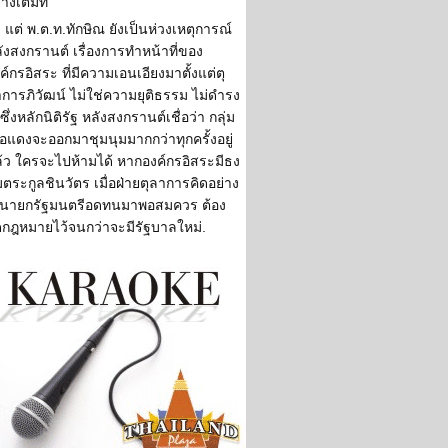
่างเต็มที่
แต่ พ.ต.ท.ทักษิณ ยังเป็นห่วงเหตุการณ์
ังสงกรานต์ เรื่องการทำหน้าที่ของ
ค์กรอิสระ ที่มีความเอนเอียงมาตั้งแต่ตุ
การภิวัฒน์ ไม่ใช่ความยุติธรรม ไม่ดำรง
้ซึ่งหลักนิติรัฐ หลังสงกรานต์เชื่อว่า กลุ่ม
ื้อแดงจะออกมาชุมนุมมากกว่าทุกครั้งอยู่
้ว ใครจะไปห้ามได้ หากองค์กรอิสระมีธง
มตระกูลชินวัตร เมื่อฝ่ายตุลาการคิดอย่าง
้ นายกรัฐมนตรีอดทนมาพอสมควร ต้อง
ดกฎหมายไว้จนกว่าจะมีรัฐบาลใหม่.