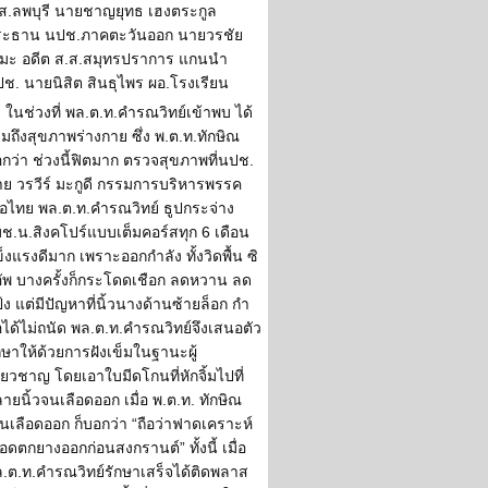
ส.ลพบุรี นายชาญยุทธ เฮงตระกูล
ระธาน นปช.ภาคตะวันออก นายวรชัย
มะ อดีต ส.ส.สมุทรปราการ แกนนำ
ช. นายนิสิต สินธุไพร ผอ.โรงเรียน
ในช่วงที่ พล.ต.ท.คำรณวิทย์เข้าพบ ได้
มถึงสุขภาพร่างกาย ซึ่ง พ.ต.ท.ทักษิณ
กว่า ช่วงนี้ฟิตมาก ตรวจสุขภาพที่นปช.
ย วรวีร์ มะกูดี กรรมการบริหารพรรค
ื่อไทย พล.ต.ท.คำรณวิทย์ ธูปกระจ่าง
ช.น.สิงคโปร์แบบเต็มคอร์สทุก 6 เดือน
็งแรงดีมาก เพราะออกกำลัง ทั้งวิดพื้น ซิ
ัพ บางครั้งก็กระโดดเชือก ลดหวาน ลด
้ง แต่มีปัญหาที่นิ้วนางด้านซ้ายล็อก กำ
อได้ไม่ถนัด พล.ต.ท.คำรณวิทย์จึงเสนอตัว
กษาให้ด้วยการฝังเข็มในฐานะผู้
ี่ยวชาญ โดยเอาใบมีดโกนที่หักจิ้มไปที่
ายนิ้วจนเลือดออก เมื่อ พ.ต.ท. ทักษิณ
็นเลือดออก ก็บอกว่า “ถือว่าฟาดเคราะห์
ือดตกยางออกก่อนสงกรานต์” ทั้งนี้ เมื่อ
.ต.ท.คำรณวิทย์รักษาเสร็จได้ติดพลาส