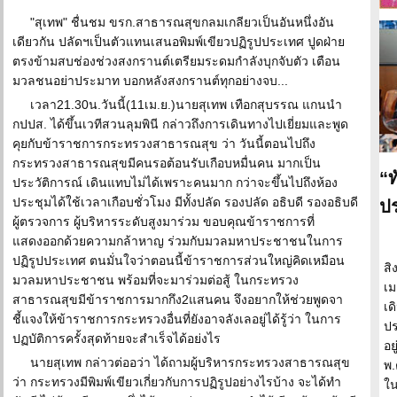
"สุเทพ" ชื่นชม ขรก.สาธารณสุขกลมเกลียวเป็นอันหนึ่งอัน
เดียวกัน ปลัดฯเป็นตัวแทนเสนอพิมพ์เขียวปฏิรูปประเทศ ปูดฝ่าย
ตรงข้ามสบช่องช่วงสงกรานต์เตรียมระดมกำลังบุกจับตัว เตือน
มวลชนอย่าประมาท บอกหลังสงกรานต์ทุกอย่างจบ...
เวลา21.30น.วันนี้(11เม.ย.)นายสุเทพ เทือกสุบรรณ แกนนำ
กปปส. ได้ขึ้นเวทีสวนลุมพินี กล่าวถึงการเดินทางไปเยี่ยมและพูด
คุยกับข้าราชการกระทรวงสาธารณสุข ว่า วันนี้ตอนไปถึง
กระทรวงสาธารณสุขมีคนรอต้อนรับเกือบหมื่นคน มากเป็น
“ท
ประวัติการณ์ เดินแทบไม่ได้เพราะคนมาก กว่าจะขึ้นไปถึงห้อง
ประชุมได้ใช้เวลาเกือบชั่วโมง มีทั้งปลัด รองปลัด อธิบดี รองอธิบดี
ป
ผู้ตรวจการ ผู้บริหารระดับสูงมาร่วม ขอบคุณข้าราชการที่
แสดงออกด้วยความกล้าหาญ ร่วมกับมวลมหาประชาชนในการ
ปฏิรูปประเทศ ตนมั่นใจว่าตอนนี้ข้าราชการส่วนใหญ่คิดเหมือน
สิ
มวลมหาประชาชน พร้อมที่จะมาร่วมต่อสู้ ในกระทรวง
เม
สาธารณสุขมีข้าราชการมากกึง2แสนคน จึงอยากให้ช่วยพูดจา
เด
ชี้แจงให้ข้าราชการกระทรวงอื่นที่ยังอาจลังเลอยู่ได้รู้ว่า ในการ
ปร
ปฏบัติการครั้งสุดท้ายจะสำเร็จได้อย่งไร
อย
นายสุเทพ กล่าวต่ออว่า ได้ถามผู้บริหารกระทรวงสาธารณสุข
พ.
ว่า กระทรวงมีพิมพ์เขียวเกี่ยวกับการปฏิรูปอย่างไรบ้าง จะได้ทำ
ใน