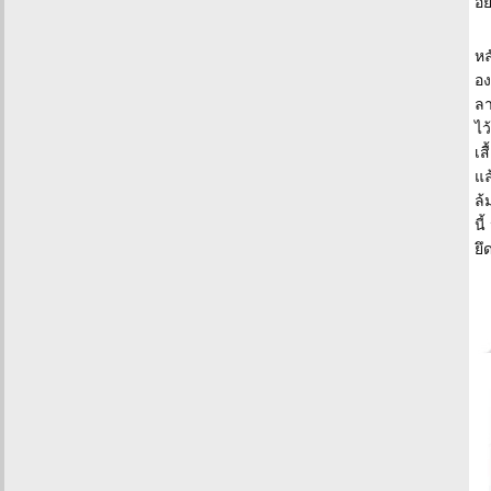
อย
หล
อง
ลา
ไว
เส
แล
ล้
นี
ยึ