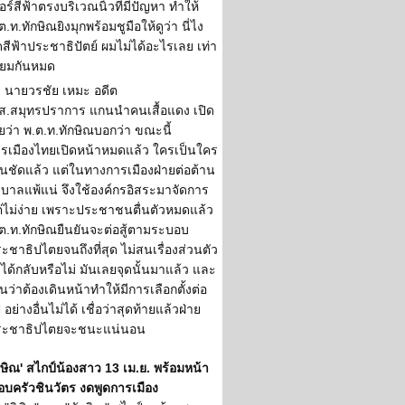
อร์สีฟ้าตรงบริเวณนิ้วที่มีปัญหา ทำให้
ต.ท.ทักษิณยิงมุกพร้อมชูมือให้ดูว่า นี่ไง
ดสีฟ้าประชาธิปัตย์ ผมไม่ได้อะไรเลย เท่า
ียมกันหมด
นายวรชัย เหมะ อดีต
ส.สมุทรปราการ แกนนำคนเสื้อแดง เปิด
ยว่า พ.ต.ท.ทักษิณบอกว่า ขณะนี้
รเมืองไทยเปิดหน้าหมดแล้ว ใครเป็นใคร
็นชัดแล้ว แต่ในทางการเมืองฝ่ายต่อต้าน
ฐบาลแพ้แน่ จึงใช้องค์กรอิสระมาจัดการ
่ไม่ง่าย เพราะประชาชนตื่นตัวหมดแล้ว
ต.ท.ทักษิณยืนยันจะต่อสู้ตามระบอบ
ะชาธิปไตยจนถึงที่สุด ไม่สนเรื่องส่วนตัว
ได้กลับหรือไม่ มันเลยจุดนั้นมาแล้ว และ
็นว่าต้องเดินหน้าทำให้มีการเลือกตั้งต่อ
 อย่างอื่นไม่ได้ เชื่อว่าสุดท้ายแล้วฝ่าย
ระชาธิปไตยจะชนะแน่นอน
กษิณ' สไกป์น้องสาว 13 เม.ย. พร้อมหน้า
อบครัวชินวัตร งดพูดการเมือง