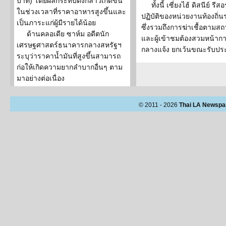
บาท) โดยผลกระทบดังกล่าวเกิดขึ้น
ทั้งนี้ เซี่ยงไฮ้ ดิสนีย์ 
ในช่วงเวลาที่ราคาอาหารสูงขึ้นและ
ปฏิบัติของหน่วยงานท้องถิ่
เป็นภาระแก่ผู้มีรายได้น้อย
ซึ่งรวมถึงการฆ่าเชื้อตามส
ด้านคลอเดีย ซาห์ม อดีตนัก
และผู้เข้าชมต้องสวมหน้าก
เศรษฐศาสตร์ธนาคารกลางสหรัฐฯ
กลางแจ้ง ยกเว้นขณะรับป
ระบุว่าราคาน้ำมันที่สูงขึ้นสามารถ
ก่อให้เกิดความยากลำบากอื่นๆ ตาม
มาอย่างต่อเนื่อง
© 2011 - 2026
Thai LA Newspa