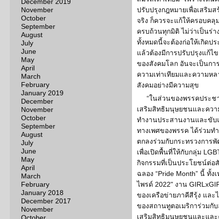
December 2019
November
ปรับปรุงกฎหมายเพื่อเสริมสร
October
จริง ก็ควรจะแก้ให้ครอบคลุ
September
ครบถ้วนทุกมิติ ไม่ว่าเป็นร
August
ทั้งหมดนี้จะต้องก่อให้เกิ
July
June
แล้วต้องมีการปรับปรุงแก้ไ
May
ของสังคมโลก อันจะเป็นการก่
April
ความเท่าเทียมและความหลาก
March
February
สังคมอย่างมีความสุข
January 2019
“ในส่วนของพรรคประชาธิ
December
เสริมสิทธิมนุษยชนและคว
November
October
ทำงานประสานงานและขับเ
September
ทางเพศของพรรค ได้ร่วมทำง
August
ตกลงร่วมกับกระทรวงการพั
July
June
เพื่อเปิดพื้นที่ให้กับกลุ่ม
May
กิจกรรมที่เป็นประโยชน์ต่
April
ฉลอง “Pride Month” นี้ ทั
March
February
ไพรด์ 2022" งาน GIRLxGIR
January 2018
ของเครือข่ายภาคีสีรุ้ง แล
December 2017
ของสถานทูตอเมริการ่วมกับ
November
เสริมสิทธิมนุษยชนและและ
October