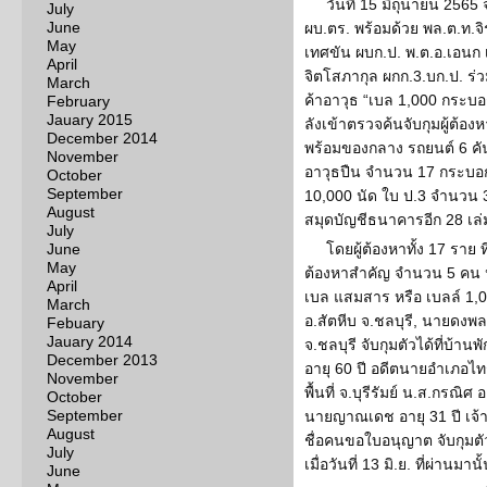
วันที่ 15 มิถุนายน 2565
July
June
ผบ.ตร. พร้อมด้วย พล.ต.ท.จ
May
เทศขัน ผบก.ป. พ.ต.อ.เอนก 
April
จิตโสภากุล ผกก.3.บก.ป. ร่
March
ค้าอาวุธ “เบล 1,000 กระบอ
February
Jauary 2015
ลังเข้าตรวจค้นจับกุมผู้ต้
December 2014
พร้อมของกลาง รถยนต์ 6 คัน
November
อาวุธปืน จํานวน 17 กระบอก
October
September
10,000 นัด ใบ ป.3 จํานวน
August
สมุดบัญชีธนาคารอีก 28 เล่
July
June
โดยผู้ต้องหาทั้ง 17 ราย ท
May
ต้องหาสำคัญ จำนวน 5 คน ป
April
เบล แสมสาร หรือ เบลล์ 1,000
March
อ.สัตหีบ จ.ชลบุรี, นายดงพ
Febuary
Jauary 2014
จ.ชลบุรี จับกุมตัวได้ที่บ้า
December 2013
อายุ 60 ปี อดีตนายอำเภอไท
November
พื้นที่ จ.บุรีรัมย์ น.ส.กรณิ
October
September
นายญาณเดช อายุ 31 ปี เจ้า
August
ชื่อคนขอใบอนุญาต จับกุมตัว
July
เมื่อวันที่ 13 มิ.ย. ที่ผ่านมานั
June