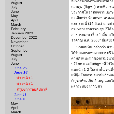
จะหารือเรื่องร่างประกาศก
August
ควบคุม (กัญชา) หากพิจาร
July
June
ประกาศในราชกิจจานุเบกษา 
May
ละเอียดว่า ห้ามครอบครองและ
April
และวานนี้ (14 มิ.ย.) นายสา
March
February
กระทรวงสาธารณสุข ก็ได
January 2023
สาธารณสุข เรื่อง “กลิ่น ควั
December 2022
รำคาญ พ.ศ. 2565” มีผลบังคับ
November
October
นายอนุทิน กล่าวว่า ส่
September
ได้รับผลกระทบจากการบริโภ
August
ตามคำแนะนำของกรมอนามัย ร
July
June
บริโภค และใบกัญชาที่ใช้ใน
June 25
แนะนำ 1-2 ใบเท่านั้น คนที่
June 18
แพ้กุ้ง โดยกรมอนามัยกำหนด
ข่าวหน้า 1
กัญชาห้ามเกิน 2 เมนู และได้
ข่าวหน้า 1
ผลกระทบจากกัญชา
สรุปข่าวรอบสัปดาห์
June 11
June 4
May
April
March