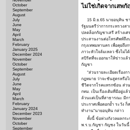
November
October
ไม่ใช่เกิดจากเสพก
September
August
July
15 มิ.ย.65 นายอนุทิน 
June
รัฐมนตรีว่าการกระทรวงสาธ
May
ปลดล็อกกัญชาเสรี สร้างเศรษฐ
April
ประสานงานต่อโทรศัพท์ถึงนาย
March
February
กรุงเทพมหานคร เพื่อคุยถึงกร
January 2025
ภาวะหัวใจล้มเหลว ซึ่งไม่ได้
December 2024
สปิริตที่จะออกมาให้ข่าวแล้วว
November
October
กัญชา
September
"ส่วนรายละเอียดเรื่องกา
August
กฎหมาย ว่าจะชันสูตรหรือไม
July
June
ชีวิตจากโรคแทรกซ้อน ส่วน
May
กทม. เป็นเรื่องเดิมที่มีอยู่
April
ล้วนแต่เป็นที่สาธารณะ มีการ
March
February
ประกาศเพื่อตอกย้ำ ระวัง ก็
January 2024
ทำงาน"นายอนุทิน กล่าว
December 2023
November
ทั้งนี้ ข้อห่วงกังวลผลกร
October
พ.ร.บ.กัญชา กัญชง ในวันนี
September