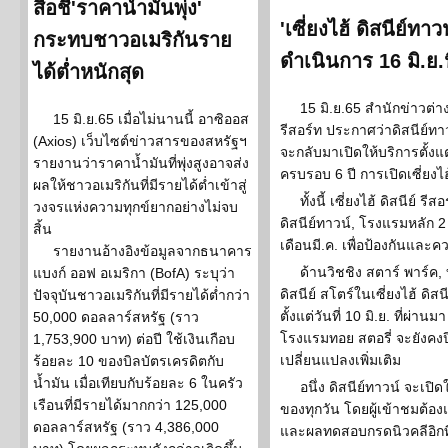
สื่อชี้'ราคาน้ำมันพุ่ง'
'เซี่ยงไฮ้ ดิสนีย์ทา
กระทบชาวอเมริกันราย
ดำเนินการ 16 มิ.ย.น
ได้ต่ำหนักสุด
15 มิ.ย.65 สำนักข่าวต่า
15 มิ.ย.65 เมื่อไม่นานนี้ อาซิออส
รีสอร์ท ประกาศว่าดิสนีย์ทา
(Axios) เว็บไซต์ข่าวสารของสหรัฐฯ
จะกลับมาเปิดให้บริการตั้งแต่
รายงานว่าราคาน้ำมันที่พุ่งสูงอาจส่ง
ครบรอบ 6 ปี การเปิดเซี่ยงไฮ้
ผลให้ชาวอเมริกันที่มีรายได้ต่ำเข้าสู่
ทั้งนี้ เซี่ยงไฮ้ ดิสนีย์
วงจรแห่งความทุกข์ยากอย่างไม่จบ
ดิสนีย์ทาวน์, โรงแรมหลัก 2 
สิ้น
เดือนมี.ค. เพื่อป้องกันแ
รายงานอ้างอิงข้อมูลจากธนาคาร
ด้านวิชชิง สตาร์ พาร์ค,
แบงก์ ออฟ อเมริกา (BofA) ระบุว่า
ดิสนีย์ สโตร์ในเซี่ยงไฮ้ ดิส
ปัจจุบันชาวอเมริกันที่มีรายได้ต่ำกว่า
ตั้งแต่วันที่ 10 มิ.ย. ที่ผ่าน
50,000 ดอลลาร์สหรัฐ (ราว
โรงแรมทอย สตอรี่ จะยังคง
1,753,900 บาท) ต่อปี ใช้เงินเกือบ
เปลี่ยนแปลงเพิ่มเติม
ร้อยละ 10 ของบิลบัตรเครดิตกับ
น้ำมัน เมื่อเทียบกับร้อยละ 6 ในครัว
อนึ่ง ดิสนีย์ทาวน์ จะเป
เรือนที่มีรายได้มากกว่า 125,000
ของทุกวัน โดยผู้เข้าชมต้องแ
ดอลลาร์สหรัฐ (ราว 4,386,000
และผลทดสอบกรดนิวคลีอิกที