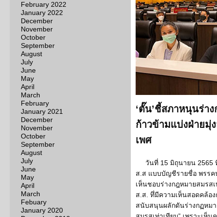
February 2022
January 2022
December
November
October
September
August
July
June
May
April
March
February
‘ตั๊น’ชี้สภาหนุนร่า
January 2021
December
ก้าวข้ามแบ่งฝ่ายมุ
November
October
เพศ
September
August
July
วันที่ 15 มิถุนายน 2565 ท
June
ส.ส แบบบัญชีรายชื่อ พรรค
May
เห็นชอบร่างกฎหมายสมรสเท่า
April
March
ส.ส. ทึ่มีความเห็นสอดคล้อ
Febuary
สนับสนุนผลักดันร่างกฏหมายข
January 2020
สมรสเท่าเทียม” เพราะเห็น