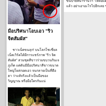
ขึ้นป้ายหน้าร้านว่า “เหลือแ
แล้ว อย่าเอาอะไรไปอีกเลย 
มือปริศนาโอบเอว "ริว
จิตสัมผัส"
ชาวเน็ตขนลุก! บนโลกโซเชี่ยล
เน็ตเวิร์คได้มีการแชร์ภาพ "ริว จิต
สัมผัส" สวมชุดสีขาวร่วมขบวนกินเจ
ภูเก็ต แต่ดันมีมือปริศนาสีขาวขนาด
ใหญ่โผล่กอดเอว จนกลายเป็นที่ฮือ
ฮา ว่าแท้จริงแล้วเป็นมือของ
วิญญาณ หรือมือใครกันแน่