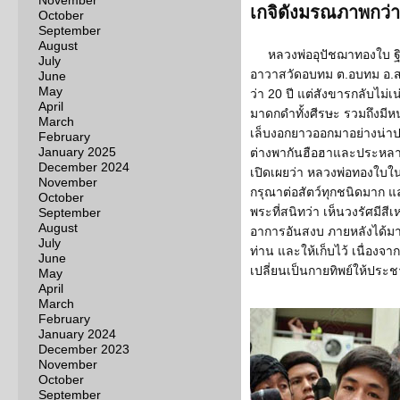
November
เกจิดังมรณภาพกว่า
October
September
August
หลวงพ่ออุปัชฌาทองใบ ฐิ
July
อาวาสวัดอบทม ต.อบทม อ.สา
June
May
ว่า 20 ปี แต่สังขารกลับไม่เ
April
มาดกดำทั้งศีรษะ รวมถึงมี
March
เล็บงอกยาวออกมาอย่างน่าปา
February
January 2025
ต่างพากันฮือฮาและประหลาด
December 2024
เปิดเผยว่า หลวงพ่อทองใบในสม
November
กรุณาต่อสัตว์ทุกชนิดมาก แ
October
พระที่สนิทว่า เห็นวงรัศมีสี
September
August
อาการอันสงบ ภายหลังได้มา
July
ท่าน และให้เก็บไว้ เนื่องจา
June
เปลี่ยนเป็นกายทิพย์ให้ประ
May
April
March
February
January 2024
December 2023
November
October
September