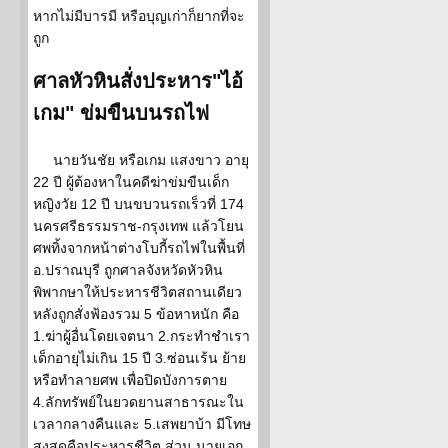
หากไม่มีบารมี หรือบุญเก่าก็ยากที่จะ
ถูก
ศาลหัวหินสั่งประหาร"ไอ้
เกม" ข่มขืนบนรถไฟ
นายวันชัย หรือเกม แสงขาว อายุ
22 ปี ผู้ต้องหาในคดีฆ่าข่มขืนเด็ก
หญิงวัย 12 ปี บนขบวนรถเร็วที่ 174
นครศรีธรรมราช-กรุงเทพ แล้วโยน
ศพทิ้งจากหน้าต่างโบกี้รถไฟในพื้นที่
อ.ปราณบุรี ถูกศาลจังหวัดหัวหิน
พิพากษาให้ประหารชีวิตสถานเดียว
หลังถูกสั่งฟ้องรวม 5 ข้อหาหนัก คือ
1.ฆ่าผู้อื่นโดยเจตนา 2.กระทำชำเรา
เด็กอายุไม่เกิน 15 ปี 3.ซ่อนเร้น ย้าย
หรือทำลายศพ เพื่อปิดบังการตาย
4.ลักทรัพย์ในยวดยานสาธารณะใน
เวลากลางคืนและ 5.เสพยาบ้า มีโทษ
สูงสุดคือประหารชีวิต ส่วน นายเอก