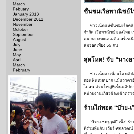
March
Febuary
ชื่นชมเรือพาณิชย์
January 2013
December 2012
November
ชาวเน็ตแห่ชื่นชมเรือคลิ
October
จำกัด เรือพาณิชย์ของไทย เข
September
คน กลางทะเลเมดิเตอร์เรเนี
August
July
ล่มรอดเพียง 55 คน
June
May
สุดโหด! จับ "นาง
April
March
February
ชาวเน็ตสะเทือนใจ คลิป
ถอนฟันหมดปาก แม้แววตาอ
ไม่สน ส่วนใหญ่ที่เห็นคลิปต
หน่วยงานเกี่ยวข้องเข้าตร
ร้านไก่ทอด "บ๊วย-เ
"บ๊วย-เชษฐวุฒิ" เซ็ง! 
ที่ร่วมหุ้นกับ เวียร์-ศกลว