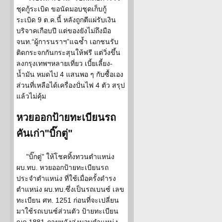
ชุดกู้ระเบิด ขอนัดมอบชุดเก็บกู้
ระเบิด 9 ต.ค.นี้ หลังถูกตีแผ่รับเงิน
บริจาคเกือบปี แต่ของยังไม่ถึงมือ
จนท.“ผู้การนราฯ”แฉซ้ำ เอกชนรับ
ติดกระจกกันกระสุนให้ฟรี แต่วิ่งขึ้น
ลงกรุงเทพฯหลายเที่ยว เบี้ยเลี้ยง-
น้ำมัน หมดไป 4 แสนพอ ๆ กับซื้อเอง
ส่วนที่เหลือได้เครื่องปั่นไฟ 4 ตัว สรุป
แล้วไม่คุ้ม
หวยออกป้ายทะเบียนรถ
คันเก่า"บิ๊กตู่"
"บิ๊กตู่" ให้โชคทิ้งทวนตำแหน่ง
ผบ.ทบ. หวยออกป้ายทะเบียนรถ
ประจำตำแหน่ง ที่ใช้เมื่อครั้งดำรง
ตำแหน่ง ผบ.ทบ.ซึ่งเป็นรถเบนซ์ เลข
ทะเบียน ศท. 1251 ก่อนที่จะเปลี่ยน
มาใช้รถเบนซ์ส่วนตัว ป้ายทะเบียน