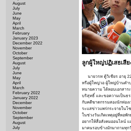
August
July
June
May
April
March
February
January 2023
December 2022
November
October
September
ลูกผู้ใหญ่ปฏิเสธเสีย
August
July
June
นายวรท ตู้วิเชียร อายุ 2
May
April
หรือผู้ใหญ่วอ ผู้ใหญ่บ้านต
March
ทนายความ ได้หอบเอกสารเข้า
February 2022
บริสุทธิ์ และขอความเป็นธรรม
January 2022
กับคดีฆาตกรรมสองนักท่องเที
December
November
ระแสข่าวแพร่กระจายในโซเช
October
ในช่วงวันเกิดเหตุอยู่ที่หอพ
September
อยากให้สื่อสังคมออนไลน์ และส
August
July
มาคนรอบข้างมักมาถามทุกวั