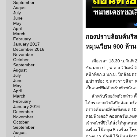
September
August
July
June
May
April
March
กองปราบล้อมค้นรีส
February
January 2017
หมุนเวียน 900 ล้าน
December 2016
November
October
เมื่อเวลา 18.30 น.วันท
September
ขัน ผบก.ป. , พ.ต.อ.วิวัฒน์
August
หน้าที่กก.3 บก.ป. ปิดล้อม
July
June
อ.ปากช่อง จ.นครราชสีมา หล
May
เป็นออฟฟิศสำหรับทำพนันอ
April
March
สำหรับรีสอร์ทดังกล่าว ตั้ง
February
ได้กระจายกำลังปิดล้อม พร้
January 2016
ตรวจค้นพบมีห้องทั้งหมด 10 
December
คอมพิวเตอร์ คอยกดรับแทงพน
November
October
เจ้าหน้าที่จึงได้สั่งให้ทุก
September
เครื่อง โน๊ตบุต 5 เครื่อง โท
August
ต่างๆ 12 บัญชี ไว้เป็นหลัก