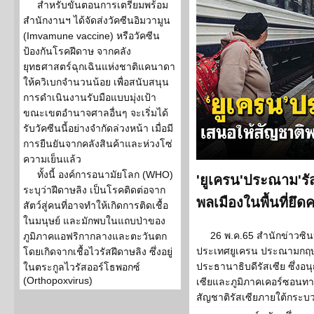
สำหรับขั้นตอนการเตรียมพร้อม
สำนักงานฯ ได้จัดส่งวัคซีนอิมวามูน
(Imvamune vaccine) หรือวัคซีน
ป้องกันโรคฝีดาษ จากคลัง
ยุทธศาสตร์ฉุกเฉินแห่งชาติแคนาดา
ให้ควิเบกจำนวนน้อย เพื่อสนับสนุน
การดำเนินงานรับมือแบบมุ่งเป้า
ขณะเขตอำนาจศาลอื่นๆ จะเริ่มได้
รับวัคซีนนี้อย่างจำกัดล่วงหน้า เมื่อมี
การยืนยันจากคลังสินค้าและห่วงโซ่
ความเย็นแล้ว
ทั้งนี้ องค์การอนามัยโลก (WHO)
'ยูเครน'ประณาม'รัส
ระบุว่าฝีดาษลิง เป็นโรคติดต่อจาก
พลเมืองในพื้นที่ยึด
สัตว์สู่คนที่อาจทำให้เกิดการติดเชื้อ
ในมนุษย์ และมักพบในแถบป่าของ
26 พ.ค.65 สำนักข่าวซิ
ภูมิภาคแอฟริกากลางและตะวันตก
ประเทศยูเครน ประณามกฤษฎี
โดยเกิดจากเชื้อไวรัสฝีดาษลิง ซึ่งอยู่
ประธานาธิบดีรัสเซีย ซึ่ง
ในตระกูลไวรัสออร์โธพอกซ์
(Orthopoxvirus)
เซียและภูมิภาคเคอร์ซอนท
สัญชาติรัสเซียภายใต้กระบ