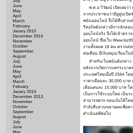
July
June
พ.ต.อ.วิวัฒน์ เปิดเผยว่
May
จากประชาชนว่ามียูทูปเปิ
April
พนันออนไลน์ จึงได้สืบสวนพ
March
February
รีสอร์ทดังกล่าวมีการลักลอ
Jauary 2015
ออนไลน์จริง จึงได้เข้าตร
December 2014
ออนไลน์ ชื่อเว็บ Www.biz9
November
October
งานทั้งหมด 18 คน ตรวจสอบบ
September
ต่อเดือน มีเงินหมุนเวียนใน
August
July
สำหรับเว็บพนันดังกล่าว เ
June
หลังจากเกิดการแพร่ระบาดข
May
ประเทศไทยเมื่อปี 2564 โดย
April
ราคาเดือนละ 30,000 บาท ส่
March
Febuary
เดือนคนละ 15,000 บาท โด
Jauary 2014
เป็นการใช้ระบบใหม่ เป็นระ
December 2013
สามารถฝาก-ถอนเงินได้โดยอั
November
October
กำลังสืบสวนขยายผลเพื่อหาเจ้
September
ดำเนินคดีต่อไป
August
July
June
May