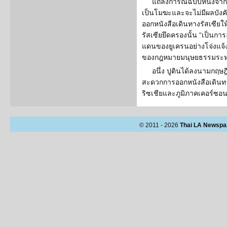
แถลงการณ์ฉบับหนึ่งจาก
เป็นโมฆะและจะไม่มีผลบังค
ออกหนังสือเดินทางรัสเซียให
รัสเซียยึดครองนั้น “เป็นก
แดนของยูเครนอย่างโจ่งแจ้
ของกฎหมายมนุษยธรรมระห
อนึ่ง ปูตินได้ลงนามกฤ
สะดวกการออกหนังสือเดิน
ริซเชียและภูมิภาคเคอร์ซอนก
© 2011 - 2026
Thai LA Newspa