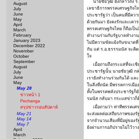
นายชัยวุฒิ ยังกล่าวถึง 
August
เลขาธิการพรรคเศรษฐกิจไทย
July
June
ประชารัฐว่า เป็นคนที่มีควา
May
ด้วยกันมา ยังคงรักและเคารพ
April
พรรคเศรษฐกิจไทย ก็ถือเป็นอ
March
February
ทำงานร่วมกับรัฐบาลทำงานเพ
January 2023
ไม่มีความขัดแย้งกันขนาดที
December 2022
กัน แต่ ร.อ.ธรรรมนัส จะคิดอ
November
ใจ
October
September
เมื่อถามถึงกระแสที่จะเช
August
ประชารัฐนั้น นายชัยวุฒิ กล
July
June
เรายังทำงานร่วมกันได้ และ
May
ในสิ่งที่ถนัด มีพรรคการเมื
May 28
ทั้งในพรรคพลังประชารัฐก็ยั
ข่าวหน้า 1
รมนัส กลับมา กระแสข่าวก็คือ
Pechanga
เมื่อถามว่า ท่าทีพรรคเศร
สรุปข่าวรอบสัปดาห์
May 21
จะส่งผลต่อเสถียรภาพของรัฐบ
May 14
จากจำนวนเสียงที่มีอยู่ของ
May 7
ยังผ่านการอภิปรายไม่ไว้วาง
April
March