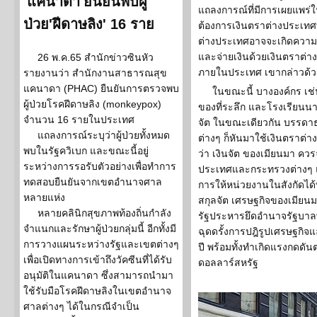
'แคนาดา'ยืนยันพบผู้
แถลงการณ์ที่มีการเผยแพร่
ป่วย'ฝีดาษลิง' 16 ราย
ต้องการเงินตราต่างประเทศที
ต่างประเทศอาจจะเกิดความผ
และจ่ายเงินด้วยเงินตราต่า
26 พ.ค.65 สำนักข่าวซินหัว
ภายในประเทศ เขากล่าวด้ว
รายงานว่า สำนักงานสาธารณสุข
แคนาดา (PHAC) ยืนยันการตรวจพบ
ในขณะนี้ บางองค์กร เช
ผู้ป่วยโรคฝีดาษลิง (monkeypox)
ของที่ระลึก และโรงเรียนน
จำนวน 16 รายในประเทศ
จัต ในขณะเดียวกัน บรรดา
แถลงการณ์ระบุว่าผู้ป่วยทั้งหมด
ต่างๆ ก็หันมาใช้เงินตราต่
พบในรัฐควิเบก และขณะนี้อยู่
ว่า เงินจัต ของเมียนมา ค
ระหว่างการรอรับตัวอย่างเพื่อทำการ
ประเทศและกระทรวงต่างๆ แล
ทดสอบยืนยันจากเขตอำนาจศาล
การให้หน่วยงานในสังกัดได
หลายแห่ง
สกุลจัต เศรษฐกิจของเมียนมาเ
หลายคลินิกสุขภาพท้องถิ่นกำลัง
รัฐประหารยึดอำนาจรัฐบาลพลเ
จำแนกและรักษาผู้ป่วยกลุ่มนี้ อีกทั้งมี
ฉุดดรั้งการปฎิรูปเศรษฐกิจ
การวางแผนระหว่างรัฐและเขตต่างๆ
ปี พร้อมทั้งทำเกิดแรงกดดันต
เพื่อเปิดทางการเข้าถึงวัคซีนที่ได้รับ
ดอลลาร์สหรัฐ
อนุมัติในแคนาดา ซึ่งสามารถนำมา
ใช้รับมือโรคฝีดาษลิงในเขตอำนาจ
ศาลต่างๆ ได้ในกรณีจำเป็น