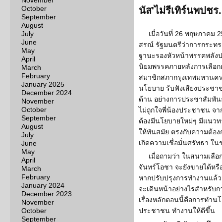
November
October
นัส'ไม่รีเทิร์นพปชร.
September
August
July
เมื่อวันที่ 26 พฤษภาคม 
June
สรณ์ รัฐมนตรีว่าการกระทรว
May
ฐานะรองหัวหน้าพรรคพลังป
April
นิยมพรรคภายหลังการเลือกต
March
February
สมาชิกสภากรุงเทพมหานคร ว่
January 2025
นโยบาย รับฟังเสียงประช
December 2024
ด้าน อย่างการประชาสัมพันธ
November
October
ไม่ถูกใจพี่น้องประชาชน จากน
September
ต้องมีนโยบายใหม่ๆ มีแนวท
August
ให้ทันสมัย ตรงกับความต
July
เกิดความเชื่อมั่นศรัทธา ในช่
June
May
เมื่อถามว่า ในสนามเลือกต
April
จันทร์โอชา จะยังขายได้หรือไ
March
February
หากปรับปรุงการทำงานแล้ว มี
January 2024
จะเดินหน้าอย่างไรสำหรับการ
December 2023
เรื่องหลักตอนนี้คือการทำ
November
October
ประชาชน ทำงานให้ดีขึ้น
September