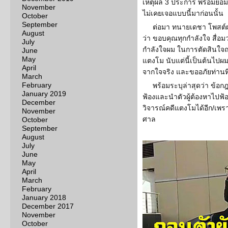
เหตุผล 3 ประการ พร้อมยอมรั
November
ไม่เคยเจอแบบนี้มาก่อนนั้น
October
September
ต่อมา ทนายเดชา โพสต์ผ
August
ว่า ขอบคุณทุกกำลังใจ สื่อ
July
กำลังใจผม ในการตัดสินใจ
June
May
แตงโม นับแต่นี้เป็นต้นไปผ
April
จากใจจริง และขออภัยท่านที่
March
February
พร้อมระบุล่าสุดว่า ข้อกฎห
January 2019
ฟ้องและนำตัวผู้ต้องหาไปฟ้
December
วิจารณ์คดีแตงโมได้อีก/เพ
November
ศาล
October
September
August
July
June
May
April
March
February
January 2018
December 2017
November
October