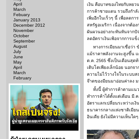
April
เงิน คือบาทของไทยกับหยวน
March
การค้าชายแดน รวมถึงกำลังพ
Febuary
เพิ่มอีกในเร็วๆ นี้ เพื่อลดก
January 2013
สหรัฐอเมริกา เนื่องจากต้อง
December 2012
November
ผันผวนอย่างกะทันหันจากปัจจ
October
ลดอัตราเงินเฟ้อจากการแข็
September
August
ทางการเมียนมาเชื่อว่า ข้
July
แม้ราคาพลังงานจะสูงขึ้น 
June
ต.ค. 2565 ซึ่งเป็นเดือนสุ
May
April
เติบโตเพียงเล็กน้อย นอกจากน
March
ความไม่ไว้วางใจในระบบสถาบ
February
จ๊าดของมียนมาอ่อนค่าลง 
ทั้งนี้ ผู้ทำการค้าตา
ทำการค้าได้ตั้งแต่เดือน ม
อัตราแลกเปลี่ยนระหว่างเงิ
ธนาคารกลางแห่งชาติเมียน
อินเดีย ยังไม่มีความเห็นใดๆ ก