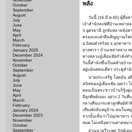
November
พลัง
October
September
August
วันนี้ (16 มี.ค.65) ผู้ส
July
เจ้าสำนักสงฆ์ที่บ้านเหล่าหล
June
May
จ.อุดรธานี ถูกจับหลายข้อห
April
ครองและฝ่าฝืนสัญญาณไฟจรา
March
อ.นิคมคำสร้อย จ.มุกดาหาร ล
February
ยางพารา บ้านเหล่าหลวง หมู่ 
January 2025
December 2024
ทางหลวงปู่เดือนชัยกำลังทำ
November
วันนี้สำนักซึ่งเป็นคล้ายบ้านปู
October
อยู่แม้แต่คนเดียว ประตูสำน
September
August
นายประเสริฐ โอดมั่น อด
July
สนิทของปู่เดือนชัย เผยว่า
June
May
ตอนเป็นพระชาวบ้านก็รู้อยู่
April
มีลูกศิษย์เยอะ อย่าง 2 วันที่แล
March
กลางคืนแกจะพาลูกศิษย์ทำพิ
February
เสียงดังลั่นหมู่บ้าน คนในหม
January 2024
December 2023
จากนั้นเห็นว่าไปมุกดาหาร 
November
หมด ไม่เหนือความคาดหมาย
October
September
ส่วนนายวีระพล รักษ์เสม