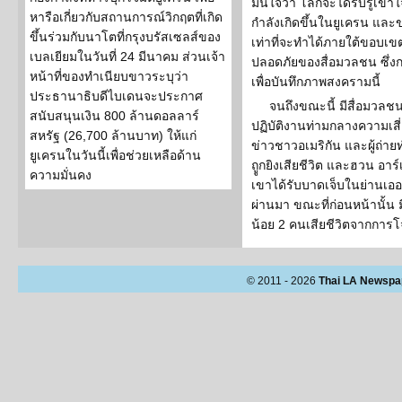
มั่นใจว่า โลกจะได้รับรู้เข้า
หารือเกี่ยวกับสถานการณ์วิกฤตที่เกิด
กำลังเกิดขึ้นในยูเครน และข
ขึ้นร่วมกับนาโตที่กรุงบรัสเซลส์ของ
เท่าที่จะทำได้ภายใต้ขอบ
เบลเยียมในวันที่ 24 มีนาคม ส่วนเจ้า
ปลอดภัยของสื่อมวลชน ซึ่
หน้าที่ของทำเนียบขาวระบุว่า
เพื่อบันทึกภาพสงครามนี้
ประธานาธิบดีไบเดนจะประกาศ
จนถึงขณะนี้ มีสื่อมวลชน
สนับสนุนเงิน 800 ล้านดอลลาร์
ปฏิบัติงานท่ามกลางความเสี่
สหรัฐ (26,700 ล้านบาท) ให้แก่
ข่าวชาวอเมริกัน และผู้ถ่ายท
ยูเครนในวันนี้เพื่อช่วยเหลือด้าน
ถููกยิงเสียชีวิต และฮวน อาร
ความมั่นคง
เขาได้รับบาดเจ็บในย่านเออร์
ผ่านมา ขณะที่ก่อนหน้านั้น 
น้อย 2 คนเสียชีวิตจากการ
© 2011 - 2026
Thai LA Newspa