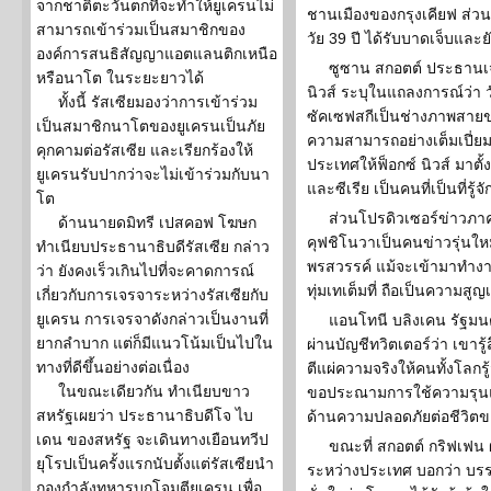
จากชาติตะวันตกที่จะทำให้ยูเครนไม่
ชานเมืองของกรุงเคียฟ ส่วน 
สามารถเข้าร่วมเป็นสมาชิกของ
วัย 39 ปี ได้รับบาดเจ็บและ
องค์การสนธิสัญญาแอตแลนติกเหนือ
ซูซาน สกอตต์ ประธานเจ้
หรือนาโต ในระยะยาวได้
นิวส์ ระบุในแถลงการณ์ว่า วัน
ทั้งนี้ รัสเซียมองว่าการเข้าร่วม
ซัคเซฟสกีเป็นช่างภาพสายข
เป็นสมาชิกนาโตของยูเครนเป็นภัย
ความสามารถอย่างเต็มเปี่ยม
คุกคามต่อรัสเซีย และเรียกร้องให้
ประเทศให้ฟ็อกซ์ นิวส์ มาตั
ยูเครนรับปากว่าจะไม่เข้าร่วมกับนา
และซีเรีย เป็นคนที่เป็นที่รู้
โต
ส่วนโปรดิวเซอร์ข่าวภาค
ด้านนายดมิทรี เปสคอฟ โฆษก
คุฟชิโนวาเป็นคนข่าวรุ่นใหม
ทำเนียบประธานาธิบดีรัสเซีย กล่าว
พรสวรรค์ แม้จะเข้ามาทำงานร
ว่า ยังคงเร็วเกินไปที่จะคาดการณ์
ทุ่มเทเต็มที่ ถือเป็นความสูญ
เกี่ยวกับการเจรจาระหว่างรัสเซียกับ
ยูเครน การเจรจาดังกล่าวเป็นงานที่
แอนโทนี บลิงเคน รัฐมน
ยากลำบาก แต่ก็มีแนวโน้มเป็นไปใน
ผ่านบัญชีทวิตเตอร์ว่า เขารู้ส
ทางที่ดีขึ้นอย่างต่อเนื่อง
ตีแผ่ความจริงให้คนทั้งโลกรู้
ในขณะเดียวกัน ทำเนียบขาว
ขอประณามการใช้ความรุนแรง
สหรัฐเผยว่า ประธานาธิบดีโจ ไบ
ด้านความปลอดภัยต่อชีวิตขอ
เดน ของสหรัฐ จะเดินทางเยือนทวีป
ขณะที่ สกอตต์ กริฟเฟน
ยุโรปเป็นครั้งแรกนับตั้งแต่รัสเซียนำ
ระหว่างประเทศ บอกว่า บรรดาผ
กองกำลังทหารบุกโจมตียูเครน เพื่อ