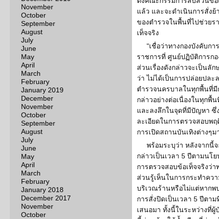
ตั้งคณะกรรมการสืบสวนข้อเท
November
แล้ว และจะดำเนินการสั่งย้ายส
October
ของตำรวจในพื้นที่ไปช่วยรา
September
August
เท็จจริง
July
"เชื่อว่าทางกองบังคับก
June
May
ราชการที่ ศูนย์ปฏิบัติการ
April
ส่วนเรื่องดังกล่าวจะเป็นล
March
ว่า ไม่ได้เป็นการปล่อยปละล
February
ตำรวจนครบาลในทุกพื้นที่มี
January 2019
December
กล่าวอย่างต่อเนื่องในทุกพื้
November
และลงลึกในจุดที่มีปัญหา ซึ่ง
October
ละเอียดในการตรวจสอบพฤติกา
September
August
การเปิดสถานบันเทิงต่างๆมา
July
พร้อมระบุว่า หลังจากนี
June
กล่าวเป็นเวลา 5 ปีตามนโยบ
May
April
การตรวจสอบข้อเท็จจริงว่าพ
March
ส่วนรู้เห็นในการกระทำความผ
February
บริเวณร้านหรือไม่แต่หากพบ
January 2018
December 2017
การสั่งปิดเป็นเวลา 5 ปีตาม
November
เสนอมา ทั้งนี้ในระหว่างท
October