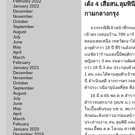
February 2022
เด้ง 4 เสือสน.ลุมพ
January 2022
December
กามกลางกรุง
November
October
September
จากกรณีที่เจ้าหน้าที่ก
August
เข้าตรวจสอบร้าน 789 บาร์ 
July
คลองเตยเหนือ เขตวัฒนาได้
June
May
อายุต่ำกว่า 18 ปี ที่ร้านดั
April
แน่ชัดว่าร้านแห่งนี้มีพฤติก
March
หญิงสาว 3 คน จนความผิดสำเ
February
January 2021
กว่า 18 ปี 3 คน ประกอบด้วย
December
1 คน และได้ควบคุมตัวเจ้า
November
นี ดำเนินคดี จากการตรวจสอ
October
ค้าประเวณีอายุน้อยที่สุด คือ
September
August
16 มี.ค.65 พล.ต.ท.สำร
July
ตำรวจนครบาล (ผบช.น.) กล
June
May
ในเบื้องต้นของ บช.น. พบว
April
ลักษณะดังกล่าวมาก่อนหน้า
March
ประสานงาน สน.ลุมพินี และเ
Febuary
ขณะนี้พล.ต.ต.โสภณ สารพัฒ
January 2020
December 2019