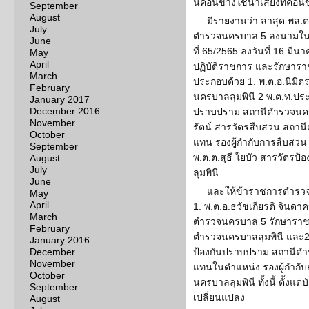
นี้ค่อนข้างใช้น้ำเสียงที่ค่อ
September
August
มีรายงานว่า ล่าสุด พล.
July
ตำรวจนครบาล 5 ลงนามในค
June
ที่ 65/2565 ลงวันที่ 16 มี
May
April
ปฏิบัติราชการ และรักษาร
March
ประกอบด้วย 1. พ.ต.อ.นิมิต
February
นครบาลลุมพินี 2 พ.ต.ท.ประ
January 2017
December 2016
ปราบปราม สถานีตำรวจนครบ
November
รัตน์ สารวัตรสืบสวน สถาน
October
แทน รองผู้กำกับการสืบสวน
September
พ.ต.ต.สุธี ใยบัว สารวัตร
August
July
ลุมพินี
June
และให้ข้าราชการตำรวจ
May
April
1. พ.ต.อ.ธวัชเกียรติ จินดา
March
ตำรวจนครบาล 5 รักษาราชก
February
ตำรวจนครบาลลุมพินี และ2.
January 2016
December
ป้องกันปราบปราม สถานีตำ
November
แทนในตำแหน่ง รองผู้กำกั
October
นครบาลลุมพินี ทั้งนี้ ตั้งแต่
September
เปลี่ยนแปลง
August