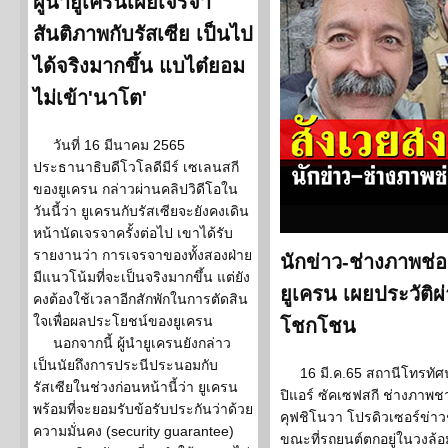
ผู้นำยูเครนเผยเจรจา
สันติภาพกับรัสเซีย เป็นไป
ได้จริงมากขึ้น แบไต๋ยอม
ไม่เข้า'นาโต'
วันที่ 16 มีนาคม 2565
ประธานาธิบดีโวโลดีมีร์ เซเลนสกี
ของยูเครน กล่าวผ่านคลิปวิดีโอใน
วันนี้ว่า ยูเครนกับรัสเซียจะยังคงเดิน
หน้านัดเจรจาครั้งต่อไป เขาได้รับ
รายงานว่า การเจรจาของทั้งสองฝ่าย
นักข่าว-ช่างภาพช่อ
มีแนวโน้มที่จะเป็นจริงมากขึ้น แต่ยัง
ยูเครน เผยประวัต
คงต้องใช้เวลาอีกสักพักในการตัดสิน
ใจเพื่อผลประโยชน์ของยูเครน
โชกโชน
นอกจากนี้ ผู้นำยูเครนยังกล่าว
เป็นนัยถึงการประนีประนอมกับ
16 มี.ค.65 สถานีโทรทัศน
รัสเซียในช่วงก่อนหน้านี้ว่า ยูเครน
ปิแอร์ ซัคเซฟสกี ช่างภาพช
พร้อมที่จะยอมรับข้อรับประกันว่าด้วย
คุฟชิโนวา โปรดิวเซอร์ข่าวช
ความมั่นคง (security guarantee)
ขณะที่รถยนต์ตกอยู่ในวงล้อ