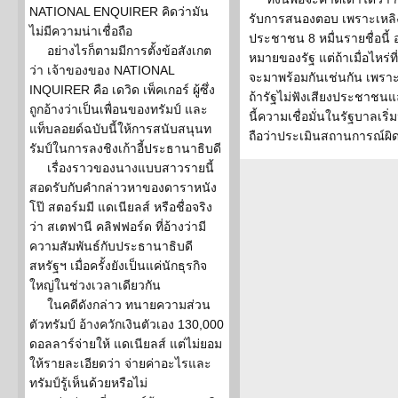
NATIONAL ENQUIRER คิดว่ามัน
รับการสนองตอบ เพราะเหลิ
ไม่มีความน่าเชื่อถือ
ประชาชน 8 หมื่นรายชื่อนี้
อย่างไรก็ตามมีการตั้งข้อสังเกต
หมายของรัฐ แต่ถ้าเมื่อไหร่ท
ว่า เจ้าของของ NATIONAL
จะมาพร้อมกันเช่นกัน เพราะ
INQUIRER คือ เดวิด เพ็คเกอร์ ผู้ซึ่ง
ถ้ารัฐไม่ฟังเสียงประชาชนแ
ถูกอ้างว่าเป็นเพื่อนของทรัมป์ และ
นี้ความเชื่อมั่นในรัฐบาลเริ
แท็บลอยด์ฉบับนี้ให้การสนับสนุนท
ถือว่าประเมินสถานการณ์ผิ
รัมป์ในการลงชิงเก้าอี้ประธานาธิบดี
เรื่องราวของนางแบบสาวรายนี้
สอดรับกับคำกล่าวหาของดาราหนัง
โป๊ สตอร์มมี แดเนียลส์ หรือชื่อจริง
ว่า สเตฟานี คลิฟฟอร์ด ที่อ้างว่ามี
ความสัมพันธ์กับประธานาธิบดี
สหรัฐฯ เมื่อครั้งยังเป็นแค่นักธุรกิจ
ใหญ่ในช่วงเวลาเดียวกัน
ในคดีดังกล่าว ทนายความส่วน
ตัวทรัมป์ อ้างควักเงินตัวเอง 130,000
ดอลลาร์จ่ายให้ แดเนียลส์ แต่ไม่ยอม
ให้รายละเอียดว่า จ่ายค่าอะไรและ
ทรัมป์รู้เห็นด้วยหรือไม่