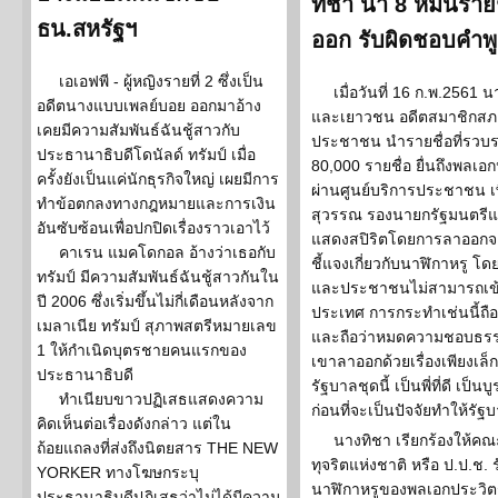
ทิชา นำ 8 หมื่นรายช
ธน.สหรัฐฯ
ออก รับผิดชอบคำพ
เอเอฟพี - ผู้หญิงรายที่ 2 ซึ่งเป็น
เมื่อวันที่ 16 ก.พ.2561 
อดีตนางแบบเพลย์บอย ออกมาอ้าง
และเยาวชน อดีตสมาชิกสภาป
เคยมีความสัมพันธ์ฉันชู้สาวกับ
ประชาชน นำรายชื่อที่รวบร
ประธานาธิบดีโดนัลด์ ทรัมป์ เมื่อ
80,000 รายชื่อ ยื่นถึงพลเอ
ครั้งยังเป็นแค่นักธุรกิจใหญ่ เผยมีการ
ผ่านศูนย์บริการประชาชน เพื
ทำข้อตกลงทางกฎหมายและการเงิน
สุวรรณ รองนายกรัฐมนตรี
อันซับซ้อนเพื่อปกปิดเรื่องราวเอาไว้
แสดงสปิริตโดยการลาออกจาก
คาเรน แมคโดกอล อ้างว่าเธอกับ
ชี้แจงเกี่ยวกับนาฬิกาหรู โดยอ
ทรัมป์ มีความสัมพันธ์ฉันชู้สาวกันใน
และประชาชนไม่สามารถเข้า
ปี 2006 ซึ่งเริ่มขึ้นไม่กี่เดือนหลังจาก
ประเทศ การกระทำเช่นนี้ถือ
เมลาเนีย ทรัมป์ สุภาพสตรีหมายเลข
และถือว่าหมดความชอบธรรม
1 ให้กำเนิดบุตรชายคนแรกของ
เขาลาออกด้วยเรื่องเพียงเล็
ประธานาธิบดี
รัฐบาลชุดนี้ เป็นพี่ที่ดี เป็
ทำเนียบขาวปฏิเสธแสดงความ
ก่อนที่จะเป็นปัจจัยทำให้รัฐบ
คิดเห็นต่อเรื่องดังกล่าว แต่ใน
นางทิชา เรียกร้องให้
ถ้อยแถลงที่ส่งถึงนิตยสาร THE NEW
ทุจริตแห่งชาติ หรือ ป.ป.ช.
YORKER ทางโฆษกระบุ
นาฬิกาหรูของพลเอกประวิตร
ประธานาธิบดีปฏิเสธว่าไม่ได้มีความ