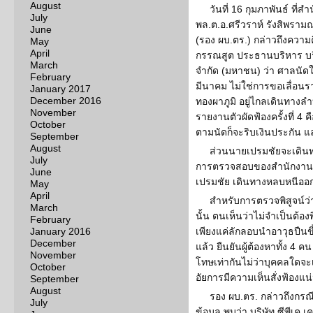
August
วันที่ 16 กุมภาพันธ์ ที่
July
พล.ต.อ.ศรีวราห์ รังสิพราม
June
(รอง ผบ.ตร.) กล่าวถึงควา
May
April
กรรณสูต ประธานบริหาร บริษ
March
จำกัด (มหาชน) ว่า ศาลนัดใ
February
มีนาคม ไม่ใช่การขอเลื่อนร
January 2017
December 2016
ทองผาภูมิ อยู่ไกลเดินทางล
November
รายงานตัวผัดฟ้องครั้งที่ 4 
October
ตามนัดก็จะริบเงินประกัน 
September
August
ส่วนนายเปรมชัยจะเดินท
July
การตรวจสอบของสำนักงานตร
June
เปรมชัย เดินทางหลบหนีออ
May
April
สำหรับการตรวจพิสูจน์ว่
March
นั้น ตนเห็นว่าไม่จำเป็นต้อ
February
January 2016
เพียงแค่ลักลอบนำอาวุธปืนข
December
แล้ว ยืนยันผู้ต้องหาทั้ง 4 
November
โทษเท่ากันไม่ว่าบุคคลใดจะเ
October
อัยการมีความเห็นสั่งฟ้องแ
September
August
รอง ผบ.ตร. กล่าวถึงกรณ
July
ข้อมูล พบว่า บริษัท ซีพีเค เคย