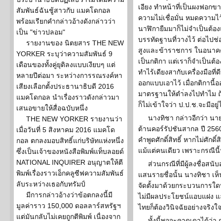
เอียง ทำหน้าที่เป็นผงฟอก
สัมพันธ์ฉันชู้สาวกับ แมคโดกอล
ความไม่เชื่อมั่น หมดความไ
พร้อมเรียกคำกล่าวอ้างดังกล่าวว่า
นาฬิกายืมมาก็ไม่จำเป็นต้องแ
เป็น "ข่าวปลอม"
บรรทัดฐานที่วางไว้ ต่อไปช่อ
รายงานของ นิตยสาร THE NEW
สูงและข้าราชการ ในอนาคต ทั
YORKER ระบุว่าความสัมพันธ์ 9
เป็นกติกา แต่เราก็จำเป็นต
เดือนของทั้งคู่ยุติลงแบบเงียบๆ แต่
ทำไร้เดียงสากับเครื่องมือที่
หลายปีต่อมา ระหว่างการรณรงค์หา
ออกแบบเอาไว้ เมื่อกติกานี้อ
เสียงเลือกตั้งประธานาธิบดี 2016
มาตรฐานให้ตำ่ลงไปทำไม ถ้า
แมคโดกอล นำเรื่องราวดังกล่าวมา
ก็ไม่เข้าใจว่า ป.ป.ช.จะมีอย
เสนอขายให้สื่อฉบับหนึ่ง
นางทิชา กล่าวอีกว่า น
THE NEW YORKER รายงานว่า
ต้านคอร์รัปชันสากล ปี 2560
เมื่อวันที่ 5 สิงหาคม 2016 แมคโด
คำพูดศักดิ์สิทธิ์ หากไม่ศักดิ
กอล ตกลงมอบสิทธิ์แก่บริษัทแห่งหนึ่ง
แม้แต่คนเดียว เพราะกรณีน
ซึ่งเป็นเจ้าของหนังสือพิมพ์แท็บลอยด์
NATIONAL INQUIRER อนุญาตให้ตี
ส่วนกรณีที่มีผู้ลงชื่อสน
พิมพ์เรื่องราวเอ็กคลูซีฟความสัมพันธ์
แสนรายชื่อนั้น นางทิชา เห็น
ลับระหว่างเธอกับทรัมป์
จัดตั้งมาด้วยกระบวนการใดบ้าง 
มีการกล่าวอ้างว่าข้อตกลงนี้มี
ไม่มีผลประโยชน์แอบแฝง และ
มูลค่าราว 150,000 ดอลลาร์สหรัฐฯ
ไทยก็ต้องวินิจฉัยอย่างจริงใ
แต่มันกลับไม่เคยถูกตีพิมพ์ เนื่องจาก
ทั้งนี้พอจะคาดเดาได้ว่า ก