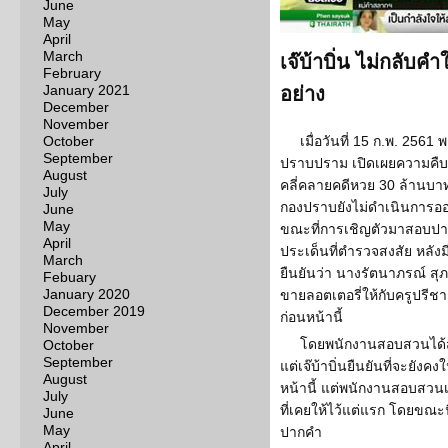
June
May
April
March
เจ๊บ้าบิ่น ไม่กลับค
February
January 2021
อย่าง
December
November
October
เมื่อวันที่ 15 ก.พ. 2561
September
ปราบปราม เปิดเผยความคืบห
August
คลี่คลายคดีหวย 30 ล้านบาท
July
กองปราบยังไม่ดำเนินการออก
June
May
ขณะที่การเชิญตัวมาสอบปา
April
ประเด็นที่ตำรวจสงสัย หลังมี
March
ยืนยันว่า นางรัตนาภรณ์ สุภาทิ
Febuary
January 2020
ขายลอตเตอรี่ให้กับครูปรีชา 
December 2019
ก่อนหน้านี้
November
โดยพนักงานสอบสวนได้ส
October
September
แต่เจ๊บ้าบิ่นยืนยันที่จะยังค
August
หน้านี้ แต่พนักงานสอบสวนเห
July
ที่เคยให้ไว้แต่แรก โดยขณะ
June
May
ปากคำ
April