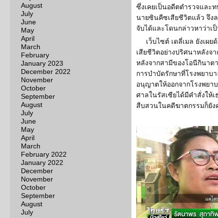
August
ซึ่งเคยเป็นอดีตตำรวจและท
July
นายซินคีซเสียชีวิตแล้ว จึงล
June
จับได้และโดนกล่าวหาว่าเ
May
April
เว็บไซต์ เดลี่เมล ยังเผย
March
เสียชีวิตอย่างปริศนาหลังจ
February
หลังจากสามีของโอนีกินาตาย
January 2023
December 2022
การบำบัดรักษาที่โรงพยาบาลจ
November
อนุญาตให้ออกจากโรงพยาบาล
October
ศาลในรัสเซียได้มีคำสั่งให
September
August
สืบสวนในคดีฆาตกรรมก็ยัง
July
June
May
April
March
February 2022
January 2022
December
November
October
September
August
July