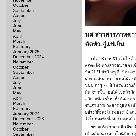
November
October
September
August
July
June
May
นศ.สาวสารภาพฆ่าห
April
March
ตัดหัว-จู๋แช่เย็น
February
January 2025
December 2024
เมื่อ 16 ก.พ.61 เว็บไซต
November
ตกตะลึง นางสาวอนาสตาเซีย
October
วัย 21 ปี พำนักอยู่ที่ เมือง
September
August
ตำรวจสืบสวน ว่าเธอได้ลงมื
July
หนุ่ม อายุ 24 ปี ในระหว่า
June
กัน จากนั้น เธอได้ไปคว้าม
May
April
อวัยวะทีละชิ้นๆ ทั้งตัดอง
March
ชิ้นส่วนอวัยวะสำคัญเหล่านี้ไ
February
อย่างก็ทิ้งลงในถังขยะ ข้า
January 2024
December 2023
ไว้ในห้องพักที่อพาร์ตเมนต์ 
November
ข่าวแจ้งว่า นายซินคีซ
October
เบื้องต้น นางสาวโอนีกินาป
September