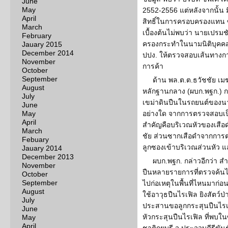
June
May
2552-2556 แต่หลังจากนั้น 
April
สิทธิ์ในการครอบครองแทน ซึ
March
เบื้องต้นไม่พบว่า นายเปรมช
February
ครองกระทำในนามนิติบุคคล
Jauary 2015
December 2014
ปปง. ให้ตรวจสอบเส้นทางการเ
November
การค้า
October
September
ด้าน พล.ต.ต.ธวัชชัย เมฆ
August
หลักฐานกลาง (ผบก.พฐก.) ก
July
เขม่าดินปืนในรถยนต์ของนา
June
May
อย่างใด จากการตรวจสอบเป็
April
สำคัญคือบริเวณหัวของเสื
March
ชัย ส่วนซากเสือดำจากการต
Febuary
ลูกซองเข้าบริเวณส่วนหัว แ
Jauary 2014
December 2013
ผบก.พฐก. กล่าวอีกว่า 
November
ปืนหลายรายการที่ตรวจค้นได
October
September
ไปก่อเหตุในพื้นที่ไหนมาก่อ
August
ใช้อาวุธปืนไรเฟิล ยิงสัตว์ป
July
ประสานขอลูกกระสุนปืนไรเฟิ
June
หัวกระสุนปืนไรเฟิล ที่พบใน
May
April