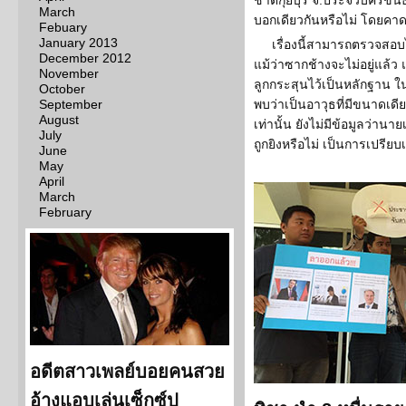
ชาติกุยบุรี จ.ประจวบคีรีขัน
March
บอกเดียวกันหรือไม่ โดยคา
Febuary
January 2013
เรื่องนี้สามารถตรวจสอบไ
December 2012
แม้ว่าซากช้างจะไม่อยู่แล้ว แต่
November
ลูกกระสุนไว้เป็นหลักฐาน ใ
October
September
พบว่าเป็นอาวุธที่มีขนาดเดี
August
เท่านั้น ยังไม่มีข้อมูลว่าน
July
ถูกยิงหรือไม่ เป็นการเปรียบเ
June
May
April
March
February
อดีตสาวเพลย์บอยคนสวย
อ้างแอบเล่นเซ็กซ์ป