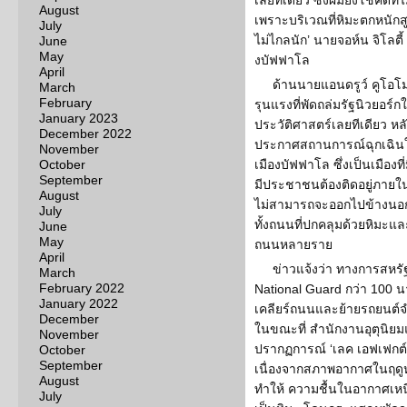
เลยทีเดียว ซึ่งผมยังโชคดีที่
August
เพราะบริเวณที่หิมะตกหนักสู
July
ไม่ไกลนัก’ นายจอห์น จิโลตี้
June
May
งบัฟฟาโล
April
ด้านนายแอนดรูว์ คูโอโม 
March
February
รุนแรงที่พัดถล่มรัฐนิวยอร์กในค
January 2023
ประวัติศาสตร์เลยทีเดียว หลัง
December 2022
ประกาศสถานการณ์ฉุกเฉินใน
November
October
เมืองบัฟฟาโล ซึ่งเป็นเมืองท
September
มีประชาชนต้องติดอยู่ภายใ
August
ไม่สามารถจะออกไปข้างนอ
July
ทั้งถนนที่ปกคลุมด้วยหิมะและ
June
May
ถนนหลายราย
April
ข่าวแจ้งว่า ทางการสหร
March
February 2022
National Guard กว่า 100 นาย
January 2022
เคลียร์ถนนและย้ายรถยนต์
December
ในขณะที่ สำนักงานอุตุนิยม
November
ปรากฏการณ์ ‘เลค เอฟเฟกต์
October
September
เนื่องจากสภาพอากาศในฤดูหน
August
ทำให้ ความชื้นในอากาศเหน
July