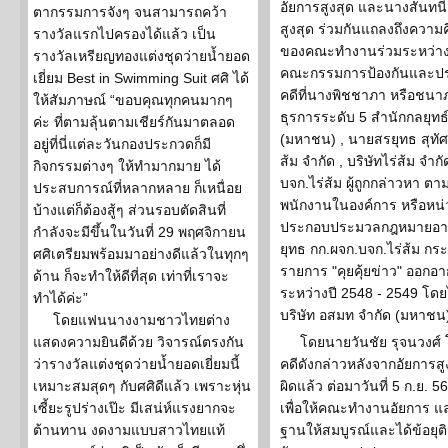
อัยการสูงสุด และนางสันทน
ตากรรมการจังๆ จนสามารถคว้า
สูงสุด ร่วมกันแถลงถึงคว
รางวัลแรกไปครองได้แล้ว เป็น
ของคณะทำงานร่วมระหว่างส
รางวัลเหรียญทองแต่งชุดว่ายน้ำยอด
คณะกรรมการป้องกันและปรา
เยี่ยม Best in Swimming Suit ศศิ ได้
คดีที่นางพิชชาภา หรือชนาภา
ให้สัมภาษณ์ “ขอบคุณทุกคนมากๆ
ธุรการระดับ 5 สำนักกลยุท
ค่ะ ที่ตามลุ้นตามเชียร์กันมาตลอด
(มหาชน) , นายสรยุทธ สุทัศ
อยู่ที่นี่แต่ละวันกองประกวดก็มี
ส้ม จำกัด , บริษัทไร่ส้ม จำ
กิจกรรมต่างๆ ให้ทำมากมาย ได้
บจก.ไร่ส้ม ผู้ถูกกล่าวหา ต
ประสบการณ์ที่หลากหลาย ก็เหนื่อย
พนักงานในองค์การ หรือหน่ว
บ้างแต่ก็ต้องสู้ๆ ส่วนรอบตัดสินที่
ประกอบประมวลกฎหมายอาญ
กำลังจะมีขึ้นในวันที่ 29 พฤศจิกายน
ยุทธ กก.ผจก.บจก.ไร่ส้ม 
ศศิเตรียมพร้อมมาอย่างดีแล้วในทุกๆ
รายการ "คุยคุ้ยข่าว" ออกอ
ด้าน ก็จะทำให้ดีที่สุด เท่าที่เราจะ
ระหว่างปี 2548 - 2549 โด
ทำได้ค่ะ”
บริษัท อสมท จำกัด (มหาชน)
โดยแฟนนางงามชาวไทยต่าง
แสดงความยินดีด้วย วิจารณ์ตรงกัน
โดยนายวันชัย รุจนวงศ์ 
ว่ารางวัลแต่งชุดว่ายน้ำยอดเยี่ยมนี้
คดีดังกล่าวหลังจากอัยการสูง
เหมาะสมสุดๆ กับศศิดีแล้ว เพราะหุ่น
ผิดแล้ว ต่อมาวันที่ 5 ก.ย. 5
เซี้ยะรูปร่างเป๊ะ มีเสน่ห์แรงยากจะ
เพื่อให้คณะทำงานอัยการ แ
ต้านทาน งดงามแบบสาวไทยแท้
ฐานให้สมบูรณ์และได้ข้อยุติ