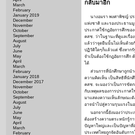
กลับมาอีก
March
February
January 2019
นางอมรา พงศาพิชญ์ ป
December
แห่งชาติ และรองประธานมูลน
November
ประกาศใช้กฎอัยการศึกของ
October
September
คสช. ว่าในฐานะที่ดูแลเรื่อ
August
แล้วว่าจุดยืนนั้นไม่เห็นด้
July
ปฏิวัติใดๆก็แล้วแต่ ซึ่งหาก
June
May
จำเป็นต้องใช้กฎอัยการศึก
April
ได้
March
ส่วนการที่นักศึกษาถูกนำ
February
January 2018
ความคิดเห็น เป็นสิทธิที่นั
December 2017
คสช. จะมองว่าเป็นการขัดกฎอ
November
กับเหตุผลของการประกาศใช้
October
September
มาแสดงความเห็นลักษณะดัง
August
อาจนำไปสู่ความรุนแรงใน
July
June
นอกจากนี้ยังมองว่าประเ
May
ต้องสร้างความตระหนักรู้การ
April
ปัญหาใหญ่และเป็นปัญหาที่สัง
March
ประเทศไทยถูกจัดอันดับการใ
February