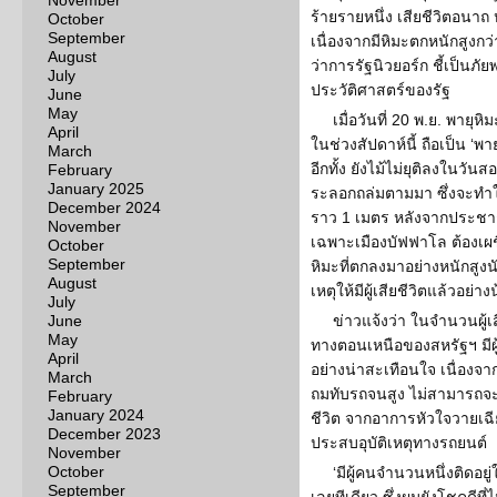
November
ร้ายรายหนึ่ง เสียชีวิตอนาถ
October
September
เนื่องจากมีหิมะตกหนักสูงกว
August
ว่าการรัฐนิวยอร์ก ชี้เป็นภัย
July
ประวัติศาสตร์ของรัฐ
June
May
เมื่อวันที่ 20 พ.ย. พายุ
April
ในช่วงสัปดาห์นี้ ถือเป็น ‘พา
March
อีกทั้ง ยังไม้ไม่ยุติลงในวัน
February
January 2025
ระลอกถล่มตามมา ซึ่งจะทำให้
December 2024
ราว 1 เมตร หลังจากประชา
November
เฉพาะเมืองบัฟฟาโล ต้องเผ
October
September
หิมะที่ตกลงมาอย่างหนักสูงน
August
เหตุให้มีผู้เสียชีวิตแล้วอย่า
July
June
ข่าวแจ้งว่า ในจำนวนผู้เส
May
ทางตอนเหนือของสหรัฐฯ มีผู้
April
อย่างน่าสะเทือนใจ เนื่องจา
March
ถมทับรถจนสูง ไม่สามารถจะ
February
January 2024
ชีวิต จากอาการหัวใจวายเฉี
December 2023
ประสบอุบัติเหตุทางรถยนต์
November
October
‘มีผู้คนจำนวนหนึ่งติดอ
September