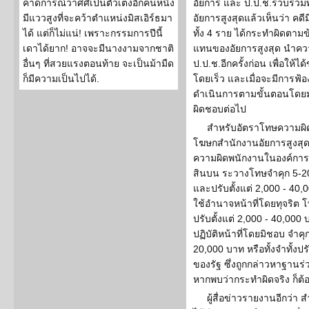
คาดการณ์ว่าศศิเป็นตัวเต็งอีกคนหนึ่ง
อัยการ และ ป.ป.ช.รวบรวม
มีแววสูงที่จะคว้าตำแหน่งมิสเอิร์ธมา
อัยการสูงสุดแล้วเห็นว่า คดี
ได้ แต่ก็ไม่แน่! เพราะกรรมการปีนี้
ทั้ง 4 ราย ได้กระทำผิดตาม
เดาได้ยาก! อาจจะมีนางงามจากชาติ
แทนของอัยการสูงสุด นำค
อื่นๆ ที่สวยแรงตอนท้าย จะเป็นม้ามืด
ป.ป.ช.อีกครั้งก่อน เพื่อให้
ก็มีความเป็นไปได้.
โดยเร็ว และเมื่อจะมีการฟ้อ
ดำเนินการตามขั้นตอนโดยมอ
ผิดชอบต่อไป
สำหรับอัตราโทษความผิด
โฆษกสำนักงานอัยการสูงสุด 
ความผิดพนักงานในองค์การ 
สินบน ระวางโทษจำคุก 5-20 
และปรับตั้งแต่ 2,000 - 40
ใช้อำนาจหน้าที่โดยทุจริต 
ปรับตั้งแต่ 2,000 - 40,0
ปฏิบัติหน้าที่โดยมิชอบ จำคุก
20,000 บาท หรือทั้งจำทั้งปรั
ของรัฐ ซึ่งถูกกล่าวหาฐานร่
หากพบว่ากระทำผิดจริง ก็ต้
ผู้สื่อข่าวรายงานอีกว่า 