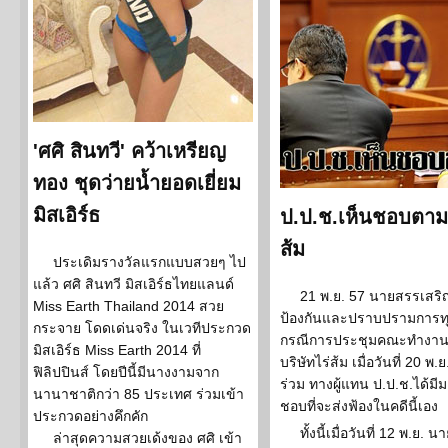
'ศศิ สินทวี' คว้าเหรียญ
ทอง ชุดว่ายน้ำยอดเยี่ยม
มิสเอิร์ธ
ป.ป.ช.เห็นชอบตามอ
ส้ม
ประเดิมรางวัลแรกแบบสวยๆ ไป
แล้ว ศศิ สินทวี มิสเอิร์ธไทยแลนด์
21 พ.ย. 57 นายสรรเสร
Miss Earth Thailand 2014 สวย
ป้องกันและปราบปรามการทุจร
กระจาย โดดเด่นจริง ในเวทีประกวด
กรณีการประชุมคณะทำงานร่ว
มิสเอิร์ธ Miss Earth 2014 ที่
บริษัทไร่ส้ม เมื่อวันที่ 20 
ฟิลิปปินส์ โดยปีนี้มีนางงามจาก
ร่วม ทางผู้แทน ป.ป.ช.ได้มี
นานาชาติกว่า 85 ประเทศ ร่วมเข้า
ชอบที่จะส่งฟ้องในคดีนี้เอง
ประกวดอย่างคึกคัก
ทั้งนี้เมื่อวันที่ 12 พ.ย
ล่าสุดความสวยเด้งของ ศศิ เข้า