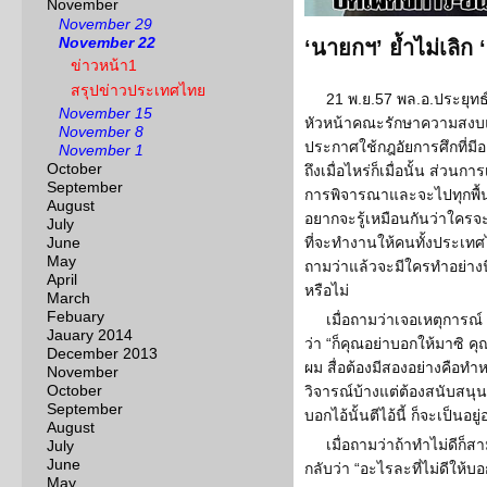
November
November 29
November 22
‘นายกฯ’ ย้ำไม่เลิก 
ข่าวหน้า1
สรุปข่าวประเทศไทย
21 พ.ย.57 พล.อ.ประยุทธ
November 15
หัวหน้าคณะรักษาความสงบแห
November 8
ประกาศใช้กฎอัยการศึกที่มีอย
November 1
October
ถึงเมื่อไหร่ก็เมื่อนั้น ส่วนก
September
การพิจารณาและจะไปทุกพื้น
August
อยากจะรู้เหมือนกันว่าใคร
July
June
ที่จะทำงานให้คนทั้งประเทศ
May
ถามว่าแล้วจะมีใครทำอย่างน
April
หรือไม่
March
Febuary
เมื่อถามว่าเจอเหตุการณ์ 
Jauary 2014
ว่า “ก็คุณอย่าบอกให้มาซิ ค
December 2013
ผม สื่อต้องมีสองอย่างคือทำ
November
October
วิจารณ์บ้างแต่ต้องสนับสนุ
September
บอกไอ้นั้นตีไอ้นี้ ก็จะเป็นอยู
August
เมื่อถามว่าถ้าทำไม่ดีก็
July
June
กลับว่า “อะไรละที่ไม่ดีให้บ
May