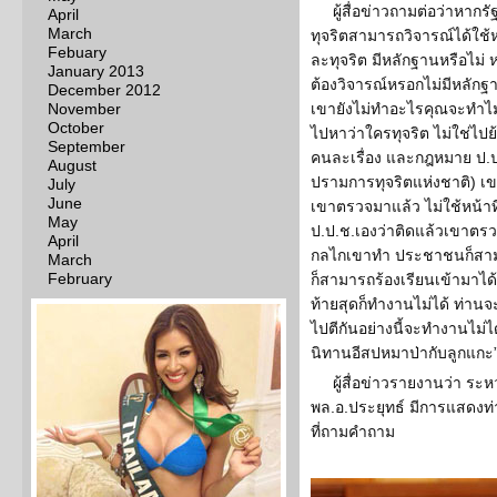
ผู้สื่อข่าวถามต่อว่าหา
April
March
ทุจริตสามารถวิจารณ์ได้ใช้ห
Febuary
ละทุจริต มีหลักฐานหรือไม่
January 2013
ต้องวิจารณ์หรอกไม่มีหลักฐ
December 2012
November
เขายังไม่ทำอะไรคุณจะทำไม ค
October
ไปหาว่าใครทุจริต ไม่ใช่ไป
September
คนละเรื่อง และกฎหมาย ป.
August
ปรามการทุจริตแห่งชาติ) เ
July
June
เขาตรวจมาแล้ว ไม่ใช้หน้าท
May
ป.ป.ช.เองว่าติดแล้วเขาตรว
April
กลไกเขาทำ ประชาชนก็สามารถ
March
February
ก็สามารถร้องเรียนเข้ามาได้ม
ท้ายสุดก็ทำงานไม่ได้ ท่าน
ไปตีกันอย่างนี้จะทำงานไม่ไ
นิทานอีสปหมาป่ากับลูกแกะ
ผู้สื่อข่าวรายงานว่า ระห
พล.อ.ประยุทธ์ มีการแสดงท่
ที่ถามคำถาม