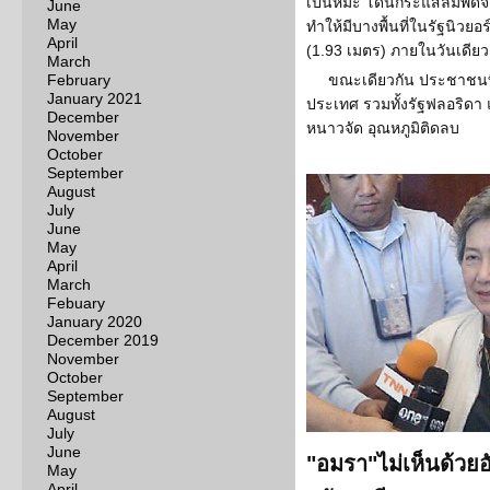
เป็นหิมะ โดนกระแสลมพัดจาก
June
May
ทำให้มีบางพื้นที่ในรัฐนิวยอร์
April
(1.93 เมตร) ภายในวันเดียว
March
February
ขณะเดียวกัน ประชาชนที่อา
January 2021
ประเทศ รวมทั้งรัฐฟลอริดา
December
หนาวจัด อุณหภูมิติดลบ
November
October
September
August
July
June
May
April
March
Febuary
January 2020
December 2019
November
October
September
August
July
June
"อมรา"ไม่เห็นด้วยอั
May
April