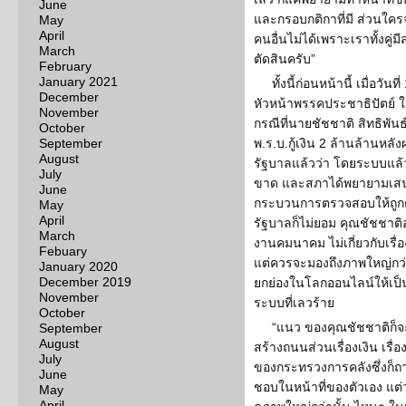
June
และกรอบกติกาที่มี ส่วนใคร
May
April
คนอื่นไม่ได้เพราะเราทั้งคู่
March
ตัดสินครับ”
February
January 2021
ทั้งนี้ก่อนหน้านี้ เมื่อวั
December
หัวหน้าพรรคประชาธิปัตย์ 
November
กรณีที่นายชัชชาติ สิทธิพัน
October
September
พ.ร.บ.กู้เงิน 2 ล้านล้านห
August
รัฐบาลแล้วว่า โดยระบบแล้ว
July
ขาด และสภาได้พยายามเสน
June
กระบวนการตรวจสอบให้ถูก
May
April
รัฐบาลก็ไม่ยอม คุณชัชชาติ
March
งานคมนาคม ไม่เกี่ยวกับเรื
Febuary
แต่ควรจะมองถึงภาพใหญ่กว่านั
January 2020
December 2019
ยกย่องในโลกออนไลน์ให้เป็นผ
November
ระบบที่เลวร้าย
October
“แนว ของคุณชัชชาติก็จ
September
August
สร้างถนนส่วนเรื่องเงิน เรื่
July
ของกระทรวงการคลังซึ่งก็ถาม
June
ชอบในหน้าที่ของตัวเอง แต่ว
May
April