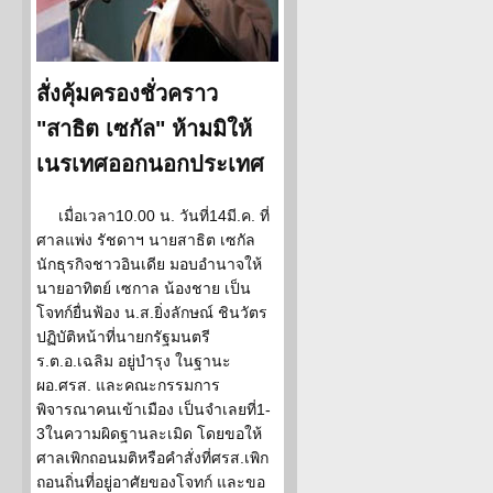
สั่งคุ้มครองชั่วคราว
"สาธิต เซกัล" ห้ามมิให้
เนรเทศออกนอกประเทศ
เมื่อเวลา10.00 น. วันที่14มี.ค. ที่
ศาลแพ่ง รัชดาฯ นายสาธิต เซกัล
นักธุรกิจชาวอินเดีย มอบอำนาจให้
นายอาทิตย์ เซกาล น้องชาย เป็น
โจทก์ยื่นฟ้อง น.ส.ยิ่งลักษณ์ ชินวัตร
ปฏิบัติหน้าที่นายกรัฐมนตรี
ร.ต.อ.เฉลิม อยู่บำรุง ในฐานะ
ผอ.ศรส. และคณะกรรมการ
พิจารณาคนเข้าเมือง เป็นจำเลยที่1-
3ในความผิดฐานละเมิด โดยขอให้
ศาลเพิกถอนมติหรือคำสั่งที่ศรส.เพิก
ถอนถิ่นที่อยู่อาศัยของโจทก์ และขอ