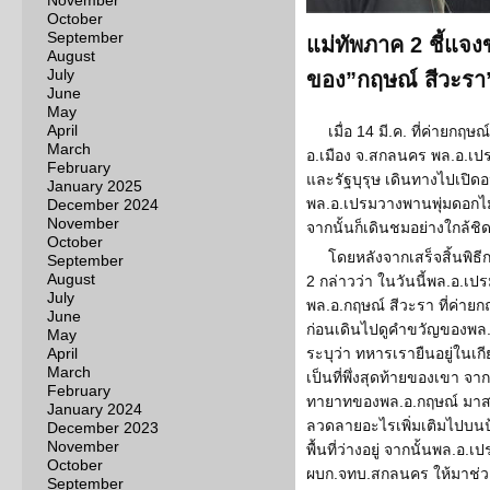
November
October
September
แม่ทัพภาค 2 ชี้แจง
August
July
ของ”กฤษณ์ สีวะรา
June
May
April
เมื่อ 14 มี.ค. ที่ค่ายก
March
อ.เมือง จ.สกลนคร พล.อ.เ
February
และรัฐบุรุษ เดินทางไปเปิดอ
January 2025
พล.อ.เปรมวางพานพุ่มดอกไม
December 2024
November
จากนั้นก็เดินชมอย่างใกล้ชิ
October
โดยหลังจากเสร็จสิ้นพิธี
September
August
2 กล่าวว่า ในวันนี้พล.อ.เป
July
พล.อ.กฤษณ์ สีวะรา ที่ค่า
June
ก่อนเดินไปดูคำขวัญของพล.อ
May
April
ระบุว่า ทหารเรายืนอยู่ในเก
March
เป็นที่พึ่งสุดท้ายของเขา จา
February
ทายาทของพล.อ.กฤษณ์ มาส
January 2024
ลวดลายอะไรเพิ่มเติมไปบนป้
December 2023
November
พื้นที่ว่างอยู่ จากนั้นพล.อ
October
ผบก.จทบ.สกลนคร ให้มาช่วย
September