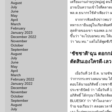
เตรียมงานถ่ายรูปหมู่อยู่ ตนจ
August
July
อาจเป็นความเข้าใจที่คลาดเ
June
พล.ต.ธนากรใช้คำเพียงว่า ผบ.
May
จากการฟังคลิปข่าวพบว่า
April
March
ทหารเรายืนอยู่ในเกียรติยศที
February
สุดท้ายของเขา ของพล.อ.กฤ
January 2023
ขึ้นว่า "จะไปบอกผบ.ทบ.ให้
December 2022
November
ว่า "ผบ.ทบ." แต่ไม่ได้พูดซีเ
October
September
‘ชัชชาติ’ฉุน ตอกกล
August
July
ตัดสินเองใครดี-เลว
June
May
April
เมื่อวันที่ 14 มี.ค. นายชั
March
ว่าการกระทรวงคมนาคม ได้
February 2022
January 2022
ตอบโต้นายอภิสิทธิ์ เวชชาช
December
ประชาธิปัตย์ ว่า “เมื่อวันท
November
อภิสิทธิ์ ได้กรุณาให้เกียร
October
September
BLUESKY ว่า “ทำไมเอาควา
August
ร้าย ขอเรียนว่า ตลอดเวลาที
July
เลว ก็แค่พยายามทำหน้าที่ข