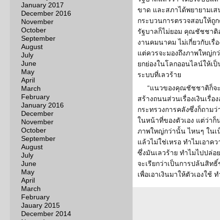
January 2017
ขาด และสภาได้พยายามเสน
December 2016
กระบวนการตรวจสอบให้ถูก
November
October
รัฐบาลก็ไม่ยอม คุณชัชชาติ
September
งานคมนาคม ไม่เกี่ยวกับเรื
August
แต่ควรจะมองถึงภาพใหญ่กว่านั
July
June
ยกย่องในโลกออนไลน์ให้เป็นผ
May
ระบบที่เลวร้าย
April
“แนวของคุณชัชชาติก็จะ
March
February
สร้างถนนส่วนเรื่องเงินเรื่
January 2016
กระทรวงการคลังซึ่งก็ถามว่า
December
ในหน้าที่ของตัวเอง แต่ว่าก็
November
October
ภาพใหญ่กว่านั้น ไหนๆ ในเน
September
แล้วไม่ใช่เหรอ ทำไมเอาควา
August
ซึ่งมันเลวร้าย ทำไมไปปล่อยใ
July
June
จะเรียกว่าเป็นการปล้นสิ
May
เพื่อเอาเงินมาให้ตัวเองใช้ ท
April
March
February
Jauary 2015
December 2014