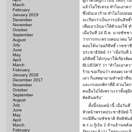
ดูภาพใหญ่กว่านั้น ไหนๆ ในเ
March
แล้วไม่ใช่เหรอ ทำไมเอาควา
February
ซึ่งมันเลวร้าย ทำไมไปปล่อยใ
January 2019
December
จะเรียกว่าเป็นการปล้นสิ
November
เพื่อเอาเงินมาให้ตัวเองใช้ ท
October
เมื่อวันที่ 14 มี.ค. นายชัชชาต
September
ว่าการกระทรวงคมนาคม ได้
August
July
ตอบโต้นายอภิสิทธิ์ เวชชาช
June
ประชาธิปัตย์ ว่า “เมื่อวันท
May
อภิสิทธิ์ ได้กรุณาให้เกียร
April
March
BLUESKY ว่า “ทำไมเอาควา
February
ร้าย ขอเรียนว่า ตลอดเวลาที
January 2018
เลว ก็แค่พยายามทำหน้าที่ข
December 2017
และกรอบกติกาที่มี ส่วนใคร
November
October
คนอื่นไม่ได้เพราะเราทั้งคู่
September
ตัดสินครับ”
August
July
ทั้งนี้ก่อนหน้านี้ เมื่อวั
June
หัวหน้าพรรคประชาธิปัตย์ 
May
กรณีที่นายชัชชาติ สิทธิพัน
April
March
พ.ร.บ.กู้เงิน 2 ล้านล้านห
February
รัฐบาลแล้วว่า โดยระบบแล้ว