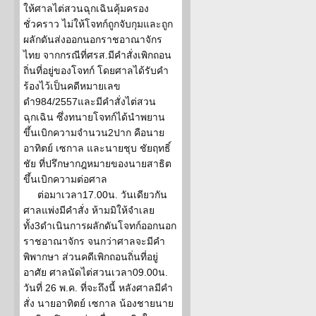
ให้ศาลไต่สวนฉุกเฉินคุ้มครอง
ชั่วคราว ไม่ให้โจทก์ถูกจับกุมและถูก
ผลักดันส่งออกนอกราชอาณาจักร
ไทย จากกรณีที่ศรส.มีคำสั่งเพิกถอน
ถิ่นที่อยู่ของโจทก์ โดยศาลได้รับคำ
ร้องไว้เป็นคดีหมายเลข
ดำ984/2557และมีคำสั่งไต่สวน
ฉุกเฉิน ซึ่งทนายโจทก์ได้นำพยาน
ขึ้นเบิกความจำนวน2ปาก คือนาย
อาทิตย์ เซกาล และนายชุบ ชัยฤทธิ์
ชัย ที่ปรึกษากฎหมายของนายสาธิต
ขึ้นเบิกความต่อศาล
ต่อมาเวลา17.00น. วันเดียวกัน
ศาลแพ่งมีคำสั่ง ห้ามมิให้จำเลย
ทั้ง3ดำเนินการผลักดันโจทก์ออกนอก
ราชอาณาจักร จนกว่าศาลจะมีคำ
พิพากษา ส่วนคดีเพิกถอนถิ่นที่อยู่
อาศัย ศาลนัดไต่สวนเวลา09.00น.
วันที่ 26 พ.ค. ที่จะถึงนี้ หลังศาลมีคำ
สั่ง นายอาทิตย์ เซกาล น้องชายนาย