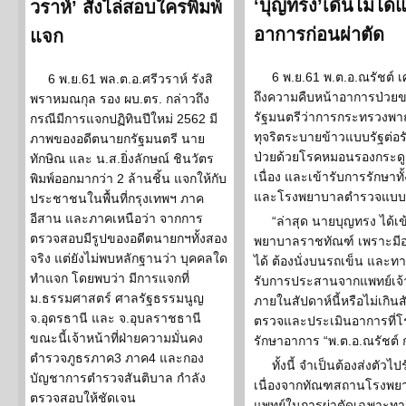
‘บุญทรง’เดินไม่ได
วราห์’ สั่งไล่สอบใครพิมพ์
อาการก่อนผ่าตัด
แจก
6 พ.ย.61 พ.ต.อ.ณรัชต์ 
6 พ.ย.61 พล.ต.อ.ศรีวราห์ รังสิ
ถึงความคืบหน้าอาการป่วยข
พราหมณกุล รอง ผบ.ตร. กล่าวถึง
รัฐมนตรีว่าการกระทรวงพาณิ
กรณีมีการแจกปฏิทินปีใหม่ 2562 มี
ทุจริตระบายข้าวแบบรัฐต่อรั
ภาพของอดีตนายกรัฐมนตรี นาย
ป่วยด้วยโรคหมอนรองกระดูก
ทักษิณ และ น.ส.ยิ่งลักษณ์ ชินวัตร
เนื่อง และเข้ารับการรัก
พิมพ์ออกมากว่า 2 ล้านชิ้น แจกให้กับ
และโรงพยาบาลตำรวจแบบเข้
ประชาชนในพื้นที่กรุงเทพฯ ภาค
อีสาน และภาคเหนือว่า จากการ
“ล่าสุด นายบุญทรง ได
ตรวจสอบมีรูปของอดีตนายกฯทั้งสอง
พยาบาลราชทัณฑ์ เพราะมีอ
จริง แต่ยังไม่พบหลักฐานว่า บุคคลใด
ได้ ต้องนั่งบนรถเข็น แล
ทำแจก โดยพบว่า มีการแจกที่
รับการประสานจากแพทย์เจ
ม.ธรรมศาสตร์ ศาลรัฐธรรมนูญ
ภายในสัปดาห์นี้หรือไม่เกิ
จ.อุดรธานี และ จ.อุบลราชธานี
ตรวจและประเมินอาการที่โ
ขณะนี้เจ้าหน้าที่ฝ่ายความมั่นคง
รักษาอาการ “พ.ต.อ.ณรัชต์ 
ตำรวจภูธรภาค3 ภาค4 และกอง
ทั้งนี้ จำเป็นต้องส่งตั
บัญชาการตำรวจสันติบาล กำลัง
เนื่องจากทัณฑสถานโรงพยาบ
ตรวจสอบให้ชัดเจน
แพทย์ในการผ่าตัดเฉพาะทางแล