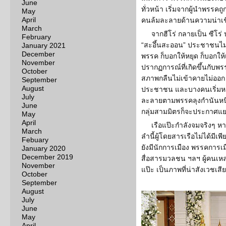
June
ทั่วหน้า เริ่มจากผู้นำพรรค
May
April
คนล้มละลายด้านความน่าเชื
March
จากฮีโร่ กลายเป็น ซีโร
February
“สะอึ้นสะออน” ประชาชนไม่ 
January 2021
December
พรรค ก็บอกให้หยุด ก็บอกให้เ
November
ปรากฏการณ์ที่เกิดขึ้นกับพร
October
สภาพกลืนไม่เข้าคายไม่ออก
September
August
ประชาชน และบางคนเริ่มหาทา
July
ละลายตามพรรคลุงกำนันหนี
June
กลุ่มสามมิตรก็จะประกาศแ
May
April
เรือแป๊ะกำลังจมจริงๆ หา
March
ลำนี้ผู้โดยสารเรือไม่ได้มีเพ
Febuary
ยังมีนักการเมือง พรรคการเม
January 2020
December 2019
สื่อสารมวลชน ฯลฯ ผู้คนเหล
November
แป๊ะ เป็นภาพที่น่าสังเวชเสีย
October
September
August
July
June
May
April