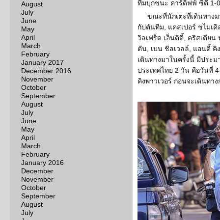
ทีมบุกชนะ คาร์ดิฟฟ์ ซิตี้ 1-0
August
July
ขณะที่นักเตะที่เดินทางม
June
กัปตันทีม, แคสเปอร์ ชไมเคิล, เ
May
April
วิลเฟร็ด เอ็นดิดี้, คริสเตียน
March
ตัน, เบน ชิลเวลล์, แอนดี้ 
February
เดินทางมาในครั้งนี้ มีประมา
January 2017
ประเทศไทย 2 วัน คือวันที่ 
December 2016
November
คิงพาวเวอร์ ก่อนจะเดินทา
October
September
August
July
June
May
April
March
February
January 2016
December
November
October
September
August
July