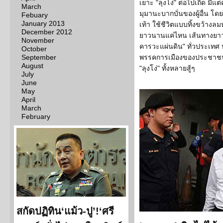
เยาะ "ลุงโง่" ต่อไปเถิด มีแต
March
มุมานะบากบั่นของผู้อื่น โดย
Febuary
January 2013
เท้า ใช้ชีวิตแบบทิ้งขว้างล
December 2012
ยาวนานแค่ไหน เส้นทางยาวไกล
November
คารวะแผ่นดิน" ทั่วประเท
October
September
พรรคการเมืองของประชาชนต่
August
"ลุงโง่" ทั้งหลายสู้ๆ
July
June
May
April
March
February
สกัดปฏิทิน‘แม้ว-ปู’!‘ศรี