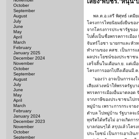
November
เสียง‘พปชร.’หนุน‘บิ๊
October
September
August
พล.ต.อ.เสรี พิศุทธ์ เตม
July
โครงการไทยนิยมยั่งยืนของร
June
จากโครงการประชารัฐของ คส
May
ไปตั้งเป็นชื่อพรรคการเมือง 
April
March
จันทร์โอชา นายกฯและหัวหน้
February
ทำงานของ คสช. เป็นการแฝ
January 2025
ผลประโยชน์ของประชาชน ที
December 2024
November
เสร็จสิ้นในเดือนก.ย. แต่เมื่อ
October
โครงการออกไปถึงเดือนมี.ค. 6
September
“มองว่า อาจเป็นการจงใ
August
July
เสียงล่วงหน้าให้พรรครัฐบาล
June
พรรคการเมืองอื่นมาตลอด 
May
จากภาษีของประชาชนไปกระจา
April
March
หมู่บ้าน เพราะการกระจาย
February
ตำบล ไปหมู่บ้าน รัฐบาลจะ
January 2024
ทุจริตได้หรือไม่ อาจเกิดการ
December 2023
November
บาลก่อนๆได้ สรุปแล้วโครง
October
ประโยชน์ เป็นการเอาเงินภ
September