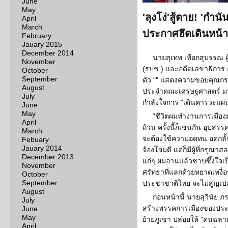
June
May
'ลุงโง่'สู้ตาย! 'กำนัน
April
March
ประกาศฮึดเดินหน้า'
February
Jauary 2015
December 2014
นายสุเทพ เทือกสุบรรณ ผ
November
(รปช.) และอดีตเลขาธิการ 
October
September
ตัว "" แสดงความขอบคุณกรณ
August
ประจำคณะเศรษฐศาสตร์ มหา
July
กำลังใจการ "เดินคารวะแผ่
June
May
“ชีวิตผมทำงานการเมืองมาก
April
ถ้วน ครั้งนี้ก็เช่นกัน อุปสร
March
จะต้องใช้ความอดทน อดกลั้น เ
Febuary
Jauary 2014
จ้องโจมตี แต่ก็มีผู้ที่กรุ
December 2013
แก่ๆ ผมอ่านแล้วซาบซึ้งใจเป
November
ศรัทธาที่แลกด้วยหยาดเหงื
October
September
ประชาชาติไทย จะไม่สูญเป
August
ก่อนหน้านี้ นายสุวินัย 
July
สร้างพรรคการเมืองของประ
June
May
ย้ายภูเขา ปล่อยให้ "คนฉลาด
April