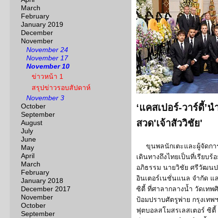
March
February
January 2019
December
November
November 24
November 17
November 10
ข่าวหน้า 1
สรุปข่าวรอบสัปดาห์
November 3
October
‘แคสเปอร์-วาร์ดี้’
September
สวด'เจ้าสัววิชัย'
August
July
June
ขุนพลนักเตะและผู้จัดการที
May
April
เดินทางถึงไทยเป็นที่เรียบ
March
อภิธรรม นายวิชัย ศรีวัฒนประ
February
อินเตอร์เนชั่นแนล จํากัด
January 2018
December 2017
ซิตี้ ที่ศาลากลางน้ำ วัดเ
November
ป้อมปราบศัตรูพ่าย กรุงเทพ
October
ฟุตบอลสโมสรเลสเตอร์ ซิตี้ แ
September