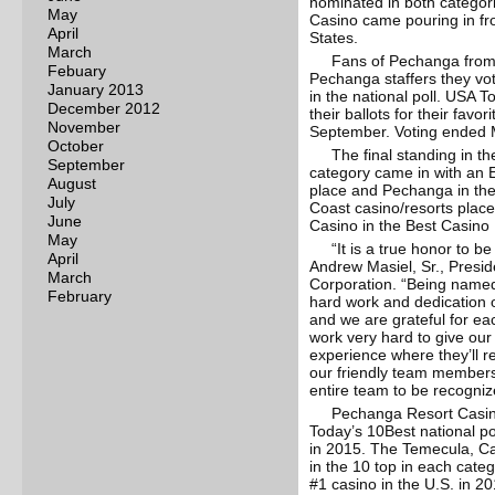
nominated in both categor
May
Casino came pouring in fr
April
States.
March
Fans of Pechanga from 
Febuary
Pechanga staffers they vot
January 2013
in the national poll. USA 
December 2012
their ballots for their favor
November
September. Voting ended 
October
The final standing in t
September
category came in with an Ea
August
place and Pechanga in th
July
Coast casino/resorts pla
June
Casino in the Best Casino 
May
“It is a true honor to b
April
Andrew Masiel, Sr., Presi
March
Corporation. “Being name
February
hard work and dedication
and we are grateful for ea
work very hard to give our
experience where they’ll r
our friendly team members, 
entire team to be recogniz
Pechanga Resort Casin
Today’s 10Best national pol
in 2015. The Temecula, Cal
in the 10 top in each cate
#1 casino in the U.S. in 20