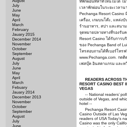
August
ที่พักผ่อนที่หาที่ไหนไม่ได้ 
July
เวลาพักผ่อนในระยะเวลานานม
June
Pechanga Resort Casino ม
May
April
เครื่อง, เกมบนโต๊ะ, แหล่งบั
March
ร้านอาหาร, สปา และสนามก
February
จุดหมายปลายทางที่รองรับ
Jauary 2015
Resort Casino ได้รับการบร
December 2014
November
ของ Pechanga Band of Luis
October
โทรสอบถามได้ที่เบอร์โทรฟร
September
www.Pechanga.com. กดติ
August
July
เฟสบุ๊ค อินสตาแกรม และทว
June
May
April
READERS ACROSS T
March
RESORT CASINO BEST I
Febuary
VEGAS
Jauary 2014
-- National readers’ pol
December 2013
outside of Vegas, and whic
November
hotel --
October
Pechanga Resort Casin
September
Casino Outside of Las Veg
August
readers of USA Today’s na
July
Casino was the only Califor
June