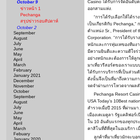
Casino ได้รับการจัดอันดับ
October 9
ข่าวหน้า 1
ออกสามแห่ง.
Pechanga
“การได้รับเลือกให้ได้รางว
สรุปข่าวรอบสัปดาห์
เป็นเกียรติกับ Pechanga,”
October 2
ตำแหน่ง Sr., President o
September
Corporation. “การได้รับรางว
August
July
หนักและการทุ่มเทของทีมงาน
June
มีความยินดีและความดีใจร่
May
อย่างหนักและต้องการให้ลู
April
March
มาเที่ยวรีสอร์ตของเราแบบปร
February
ได้รับการบริการที่เป็นส่วน
January 2021
ดังนั้นจึงเป็นที่มาถึงความภา
December
จดจำผ่านการโหวดจากผลสำร
November
October
Pechanga Resort Casin
September
USA Today’s 10Best national
August
July
สำรวจเมื่อปี 2015 ที่ผ่านมา. 
June
เมืองเตเมคูลา รัฐแคลิฟอร์เ
May
ใน 10 อันดับแรกของทุกประเ
April
March
คาสิโนที่ดีที่สุดในอเมริกา เม
Febuary
ลูกค้าที่มาเที่ยวมักจะบอ
January 2020