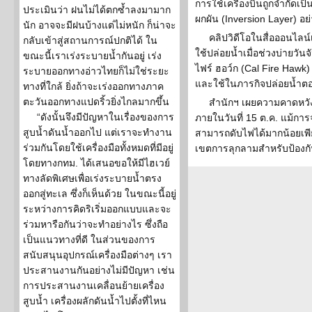
การใช้เครื่องบินถูกจำกัดเป
ประเมินว่า ฝนไม่ได้ตกซ้ำลงมามาก
ผกผัน (Inversion Layer) อย่า
นัก อาจจะมีฝนบ้างแต่ไม่หนัก ก็น่าจะ
คลิปวิดีโอในสื่อออนไล
กลับเข้าสู่สถานการณ์ปกติได้ ใน
ใช้ปล่อยน้ำเมื่อช่วงบ่ายวัน
ขณะนี้เราเร่งระบายน้ำกันอยู่ เร่ง
ไฟร์ ฮอว์ก (Cal Fire Hawk
ระบายออกทางอ่าวไทยก็ไม่ใช่ระยะ
และใช้ในภารกิจปล่อยน้ำต
ทางที่ใกล้ ยิ่งถ้าจะเร่งออกทางภาค
ตะวันออกทางแปดริ้วยิ่งไกลมากขึ้น
สำนักฯ เผยความคาดหวั
“ดังนั้นจึงมีปัญหาในเรื่องของการ
ภายในวันที่ 15 ต.ค. แม้การ
สูบน้ำดันน้ำออกไป แต่เราจะทำงาน
สามารถดับไฟได้มากน้อยเพี
ร่วมกันโดยใช้เครื่องมือทั้งหมดที่มีอยู่
เขตการลุกลามสำหรับป้อง
โดยทางกทม. ได้เสนอขอให้มีไฮเวย์
ทางลัดพิเศษเพื่อเร่งระบายน้ำตรง
ออกสู่ทะเล ซึ่งก็เห็นด้วย ในขณะนี้อยู่
ระหว่างการคิดริเริ่มออกแบบและจะ
ร่วมหารือกันว่าจะทำอย่างไร ซึ่งถือ
เป็นแนวทางที่ดี ในส่วนของการ
สนับสนุนอุปกรณ์เครื่องมือต่างๆ เรา
ประสานงานกันอย่างไม่มีปัญหา เช่น
การประสานงานเคลื่อนย้ายเครื่อง
สูบน้ำ เครื่องผลักดันน้ำไปตั้งที่ไหน