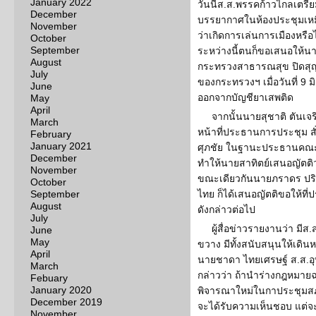
January 2022
วันนี้ส.ส.พรรคก้าวไกลเตรีย
December
บรรยากาศในห้องประชุมเหม
November
ว่าเกิดการเล่นการเมืองหรือไ
October
September
ระหว่างนี้ตนก็ขอเสนอให้นา
August
กระทรวงสาธารณสุข ปิดสุ
July
ของกระทรวงฯ เมื่อวันที่ 9 ม
June
ออกจากบัญชียาเสพติด
May
April
จากนั้นนายสุชาติ ตันเจ
March
หน้าที่ประธานการประชุม สั่
February
January 2021
ศุภชัย ในฐานะประธานคณะ
December
ทำให้นายสาทิตย์เสนอญัตติว
November
ขณะเดียวกันนายภราดร ปริศ
October
September
ไทย ก็ได้เสนอญัตติขอให้ที
August
ดังกล่าวต่อไป
July
ผู้สื่อข่าวรายงานว่า มี
June
May
ขวาง มีทั้งสนับสนุนให้เดิ
April
นายชาดา ไทยเศรษฐ์ ส.ส.อุ
March
กล่าวว่า ถ้านำร่างกฎหมายฉ
Febuary
January 2020
พิจารณาใหม่ในกาประชุมสภา
December 2019
จะได้รับความเห็นชอบ แต่จ
November