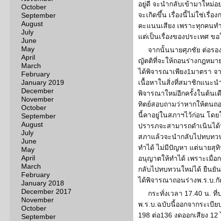
อยู่ดี จะนำกลับเข้ามาใหม่อย
October
จะเกิดขึ้น เรื่องนี้ไม่ใช่เร
September
August
คะแนนเสียง เพราะทุกคนทำง
July
แต่เป็นเรื่องของประเทศ ขอให
June
May
จากนั้นนายศุภชัย ต่อรอ
April
ญัตติที่จะให้ถอนร่างกฎหมาย
March
ได้พิจารณาเพียง1มาตรา จากน
February
January 2019
เนื้อหาในสิ่งที่สมาชิกแนะ
December
พิจารณาใหม่อีกครั้งในต้นเ
November
ทิตย์สอบถามว่าหากให้ตนถอ
October
นี้คาอยู่ในสภาฯไว้ก่อน โดยให
September
August
ปรารภจะสามารถดำเนินได้หรื
July
สภาแล้วจะนำกลับไปทบทวนได
June
ทำได้ ไม่มีปัญหา แต่นายสุท
May
April
อนุญาตให้ทำได้ เพราะเมื่อ
March
กลับไปทบทวนใหม่ได้ ยืนยันจะ
February
ได้พิจารณาถอนร่างพ.ร.บ.กั
January 2018
December 2017
กระทั่งเวลา 17.40 น. ที
November
พ.ร.บ.ฉบับนี้ออกจากระเบ
October
198 ต่อ136 งดออกเสียง 12
September