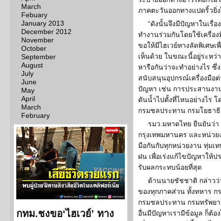
March
ภาคตะวันออกทางแปดริ้วยิ่
Febuary
January 2013
“ดังนั้นจึงมีปัญหาในเรื
December 2012
ทำงานร่วมกันโดยใช้เครื่องม
November
ขอให้มีไฮเวย์ทางลัดพิเศษเพื
October
เห็นด้วย ในขณะนี้อยู่ระหว
September
August
หารือกันว่าจะทำอย่างไร ซึ่
July
สนับสนุนอุปกรณ์เครื่องมือ
June
ปัญหา เช่น การประสานงานเคล
May
April
ดันน้ำไปตั้งที่ไหนอย่างไ
March
กรมชลประทาน กรมโยธาธิการ
February
รมว.มหาดไทย ยืนยันว่า 
กรุงเทพมหานคร และหน่วยงานท
มือกันกับทุกหน่วยงาน ทุ่มเท
ฝน เพื่อเร่งแก้ไขปัญหาให้
รับผลกระทบน้อยที่สุด
ด้านนายชัชชาติ กล่าวว่า 
ของทุกภาคส่วน ทั้งทหาร 
กรมชลประทาน กรมทรัพยากร เป
กทม.ชงขอ‘ไฮเวย์’ ทาง
อื่นมีปัญหาเรามีข้อมูล ก็ต้