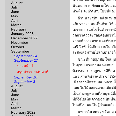
August
นันทนาการ จึงอยากให้กมธ
July
ห่วงใย จะเกิดประโยชน์และ
June
May
ด้านนายสุทิน คลังแสง 
April
อภิปรายว่า ตนเห็นด้วย ให
March
February
เพราะการแก้ไขในตัวร่างฯมี
January 2023
วิตกว่าควรจะรอบคอบกว่านี้
December 2022
จากหลักการมาก และต้องยอม
November
เสรี จึงทำให้เกิดความวิตกก
October
September
จะส่งเสริมรายได้เกษตรกรก็ยิ
September 24
ขณะที่นายศุภชัย ใจสมุท
September 17
ในฐานะประธานคณะกมธ. ชี
ข่าวหน้า 1
พิจารณาร่างกฎหมายดีที่สุ
สรุปข่าวรอบสัปดาห์
แล้ว ส่วนที่พรรคประชาธิป
September 10
September 3
เนื่องจากมีความหละหลวมนั
August
กมธ.ไม่ได้หละหลวมแม้แต่น้
July
เป็นร่างกฎหมายที่สมบูรณ์ที
June
May
ที่ดีจึงไม่เห็นความจำเป็นท
April
ไปแก้ไข ตนก็ไม่รู้ว่าจะแก้อ
March
นพ.วาโย อัศวรุ่งเรือง ส
February 2022