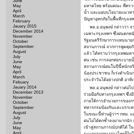
June
May
มหาดไทย พร้อมคณะ ที่ตรวจเย
April
น้ำ และมอบนโยบายแนวทาง
March
ปัญหาอุทกภัยในพื้นที่กรุ
February
Jauary 2015
พล.อ.อนุพงษ์ กล่าวว่า 
December 2014
เฉพาะกรุงเทพฯ ซึ่งฝนตกหนั
November
รัฐมนตรีรักษาการแทนนายก
October
September
สถานการณ์ จากการพูดคุยกั
August
แล้ว ได้ทราบว่ากรุงเทพมหา
July
ฝน เช่น การลอกท่อระบายน้ำ
June
สถานการณ์ฝนในปีนี้หนักจริ
May
April
น้องประชาชน ก็เร่งดำเนินกา
March
ประจำวันได้อย่างปกติ อาทิเร
Febuary
Jauary 2014
พล.อ.อนุพงษ์ กล่าวต่อไ
December 2013
ร่วมมือกับทางกรุงเทพฯ ซึ่
November
ภายใต้การอำนวยการของก
October
September
ทหารกรมป้องกันและบรรเท
August
ในขณะนี้ท่านผู้ว่าฯ กทม. และ
July
ฝนไม่ได้ตกซ้ำลงมามากนัก อ
June
เข้าสู่สถานการณ์ปกติได้ ในข
May
April
ระบายออกทางอ่าวไทยก็ไม่ใช่