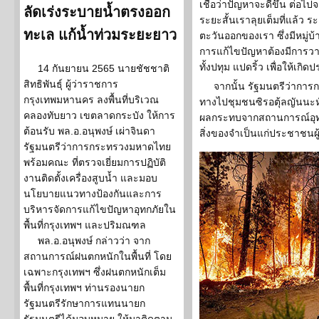
เชื่อว่าปัญหาจะดีขึ้น ต่อ
ลัดเร่งระบายน้ำตรงออก
ระยะสั้นเราลุยเต็มที่แล้ว
ทะเล แก้น้ำท่วมระยะยาว
ตะวันออกของเรา ซึ่งมีหมู่
การแก้ไขปัญหาต้องมีการวา
ทั้งปทุม แปดริ้ว เพื่อให้เ
14 กันยายน 2565 นายชัชชาติ
สิทธิพันธุ์ ผู้ว่าราชการ
จากนั้น รัฐมนตรีว่ากา
กรุงเทพมหานคร ลงพื้นที่บริเวณ
ทางไปชุมชนซิรอตุ้ลญันนะห์ แ
คลองทับยาว เขตลาดกระบัง ให้การ
ผลกระทบจากสถานการณ์อุทก
ต้อนรับ พล.อ.อนุพงษ์ เผ่าจินดา
สิ่งของจำเป็นแก่ประชาชนผ
รัฐมนตรีว่าการกระทรวงมหาดไทย
พร้อมคณะ ที่ตรวจเยี่ยมการปฏิบัติ
งานติดตั้งเครื่องสูบน้ำ และมอบ
นโยบายแนวทางป้องกันและการ
บริหารจัดการแก้ไขปัญหาอุทกภัยใน
พื้นที่กรุงเทพฯ และปริมณฑล
พล.อ.อนุพงษ์ กล่าวว่า จาก
สถานการณ์ฝนตกหนักในพื้นที่ โดย
เฉพาะกรุงเทพฯ ซึ่งฝนตกหนักเต็ม
พื้นที่กรุงเทพฯ ท่านรองนายก
รัฐมนตรีรักษาการแทนนายก