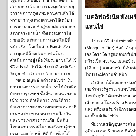
รัฐมนตรีได้มอบหมาย ให้มาติดตาม
สถานการณ์ จากการพูดคุยกับท่านผู้
ว่าราชการกรุงเทพมหานครแล้ว ได้
'แคลิฟอร์เนีย'ยังเผ
ทราบว่ากรุงเทพมหานครได้เตรียม
แสนไร่
การมาก่อนจะเข้าสู่หน้าฝน เช่น การ
ลอกท่อระบายน้ำ ซึ่งเตรียมการไป
มากแล้ว แต่สถานการณ์ฝนในปีนี้
14 ก.ย.65 สำนักข่าวซิน
หนักจริงๆ โดยในส่วนที่จะดำเนิน
(Mosquito Fire) ซึ่งกำลัง
การดูแลพี่น้องประชาชน ก็เร่ง
เอลโดราโด รัฐแคลิฟอร์เน
ดำเนินการอยู่ เพื่อให้ประชาชนได้ใช้
กว้างเป็น 49,761 เอเคอร์ (ร
ชีวิตประจำวันได้อย่างปกติ อาทิเรื่อง
(13 ก.ย.) แม้เจ้าหน้าที่ดั
ที่อยู่อาศัย เรื่องการรักษาพยาบาล
ไฟป่าจะมีความคืบหน้า
พล.อ.อนุพงษ์ กล่าวต่อไปว่า ใน
สำนักป่าไม้และการป้องกั
ส่วนของการระบายน้ำ เราได้ร่วมมือ
เผยว่าทางรัฐรายงานพบไฟป่าดั
กับทางกรุงเทพฯ ซึ่งมีหลายหน่วยงาน
โดยปัจจุบันได้เผาทำลายโค
เข้ามาร่วมดำเนินการ ภายใต้การ
เสียหายแก่โครงสร้าง 5 แห่
อำนวยการของกรุงเทพมหานคร อาทิ
แห่ง พร้อมเสริมว่ามีการอ
กรมชลประทาน ทหารกรมป้องกัน
คนตั้งแต่เกิดไฟป่า
และบรรเทาสาธารณภัย เป็นต้น
ทีมงานเผชิญอุปสรรคในก
โดยสถานการณ์ในขณะนี้ท่านผู้ว่าฯ
ภูมิประเทศบริเวณจุดเกิดไฟ
กทม. และเจ้าหน้าที่ที่เกี่ยวข้องได้