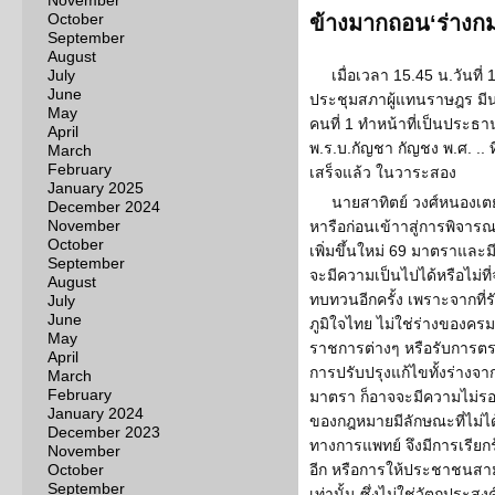
November
October
ข้างมากถอน‘ร่างก
September
August
July
เมื่อเวลา 15.45 น.วันที
June
ประชุมสภาผู้แทนราษฎร มี
May
คนที่ 1 ทำหน้าที่เป็นประธ
April
พ.ร.บ.กัญชา กัญชง พ.ศ. .
March
February
เสร็จแล้ว ในวาระสอง
January 2025
นายสาทิตย์ วงศ์หนองเต
December 2024
November
หารือก่อนเข้าาสู่การพิจารณ
October
เพิ่มขึ้นใหม่ 69 มาตราและม
September
จะมีความเป็นไปได้หรือไม่ที
August
ทบทวนอีกครั้ง เพราะจากที่ร
July
June
ภูมิใจไทย ไม่ใช่ร่างของคร
May
ราชการต่างๆ หรือรับการต
April
การปรับปรุงแก้ไขทั้งร่างจา
March
February
มาตรา ก็อาจจะมีความไม่ร
January 2024
ของกฎหมายมีลักษณะที่ไม่ไ
December 2023
ทางการแพทย์ จึงมีการเรียก
November
October
อีก หรือการให้ประชาชนสาม
September
เท่านั้น ซึ่งไม่ใช่วัตถุประส