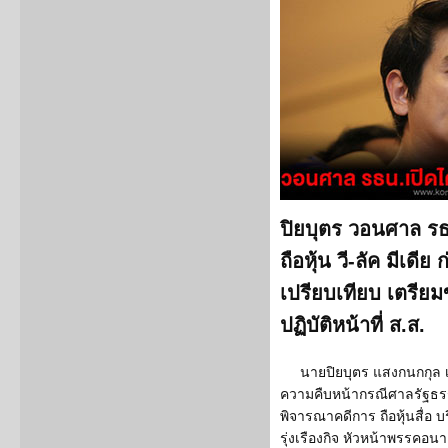
ปิยบุตร วอนศาล รธ
ถือหุ้น วี-ลัค มีเดี
เปรียบเทียบ เตรีย
ปฏิบัติหน้าที่ ส.ส.
นายปิยบุตร แสงกนกกุล
ความคืบหน้ากรณีศาลรัฐธร
พิจารณาคดีการ ถือหุ้นสื่อ บ
รุ่งเรืองกิจ หัวหน้าพรรคอนาค