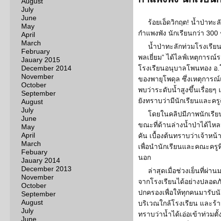
August
July
June
ร้อยเอ็ดวิกฤต! น้ำป่าทะ
May
กำแพงพัง นักเรียนกว่า 300 ช
April
March
น้ำป่าทะลักท่วมโรงเรียน ว
February
พลเยี่ยม” ได้ไลฟ์เหตุการณ
Jauary 2015
December 2014
โรงเรียนอนุบาลโพนทอง อ.โ
November
ของพายุโพดุล ซึ่งเหตุการณ์เก
October
พบว่าระดับน้ำสูงขึ้นเรื่อย
September
ยังทราบว่ามีนักเรียนและคร
August
July
โดยในคลิปมีภาพนักเรียน
June
ขณะที่ด้านล่างน้ำป่าได้ไห
May
April
คัน เบื้องต้นทราบว่าเจ้าหน้
March
เพื่อนำนักเรียนและคณะครูท
Febuary
นอก
Jauary 2014
December 2013
ล่าสุดเมื่อช่วงเย็นที่ผ่
November
จากโรงเรียนได้อย่างปลอดภัย
October
ปกครองเพื่อให้ทุกคนมารับนัก
September
August
บริเวณใกล้โรงเรียน และร้าน
July
ทราบว่าน้ำได้เอ่อเข้าท่วมตั
June