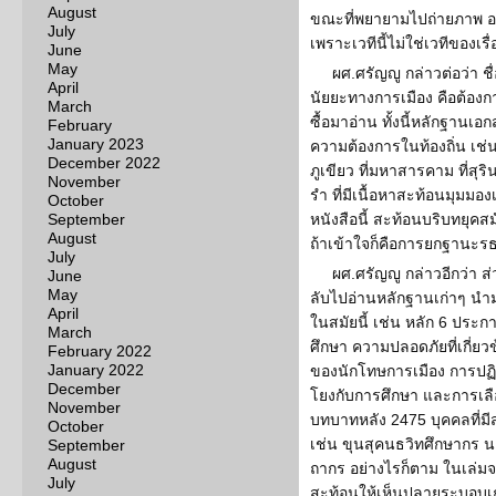
August
ขณะที่พยายามไปถ่ายภาพ อ
July
เพราะเวทีนี้ไม่ใช่เวทีของเร
June
May
ผศ.ศรัญญู กล่าวต่อว่า ชื
April
นัยยะทางการเมือง คือต้องกา
March
ซื้อมาอ่าน ทั้งนี้หลักฐานเอก
February
January 2023
ความต้องการในท้องถิ่น เช่น 
December 2022
ภูเขียว ที่มหาสารคาม ที่สุริน
November
รำ ที่มีเนื้อหาสะท้อนมุมมอง
October
September
หนังสือนี้ สะท้อนบริบทยุค
August
ถ้าเข้าใจก็คือการยกฐานะรธน.
July
ผศ.ศรัญญู กล่าวอีกว่า ส
June
May
ลับไปอ่านหลักฐานเก่าๆ นำ
April
ในสมัยนี้ เช่น หลัก 6 ประก
March
ศึกษา ความปลอดภัยที่เกี่ยวข้
February 2022
January 2022
ของนักโทษการเมือง การปฏิรู
December
โยงกับการศึกษา และการเลือกต
November
บทบาทหลัง 2475 บุคคลที่มีส
October
เช่น ขุนสุคนธวิทศึกษากร 
September
August
ถากร อย่างไรก็ตาม ในเล่มจะ
July
สะท้อนให้เห็นปลายระบอบเก