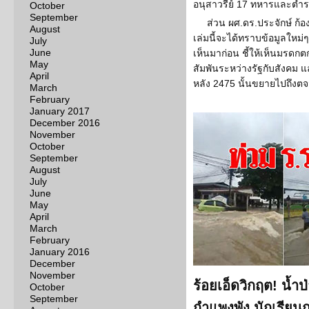
อนุสาวรีย์ 17 ทหารและตำ
October
September
ส่วน ผศ.ดร.ประจักษ์ ก้อง
August
เล่มนี้จะได้ทราบข้อมูลใหม่ๆ
July
June
เห็นมาก่อน ชี้ให้เห็นมร
May
สัมพันระหว่างรัฐกับสังคม แ
April
หลัง 2475 นั้นขยายไปถึงตจ
March
February
January 2017
December 2016
November
October
September
August
July
June
May
April
March
February
January 2016
December
November
ร้อยเอ็ดวิกฤต! น้ำป
October
September
กำแพงพัง นักเรียนก