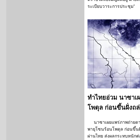
ระเบียบวาระการประชุม”
ทำไทยอ่วม นาซาเผ
โพดุล ก่อนขึ้นฝั่งถ
นาซาเผยแพร่ภาพถ่ายดา
พายุโซนร้อนโพดุล ก่อนขึ้
ผ่านไทย ส่งผลกระทบหนักต