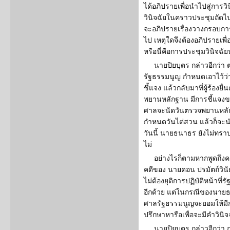
ได้อภิปรายเพื่อนำไปสู่การว
วินิจฉัยในคราวประชุมถัดไป
จะอภิปรายเรื่องวางกรอบกา
ไป เหตุใดจึงต้องอภิปรายเพื
หรือนี่คือการประชุมวินิจฉั
นายปิยบุตร กล่าวอีกว่า
รัฐธรรมนูญ กำหนดเอาไว้ว่า เม
ชี้แจง แล้วกลับมาที่ผู้ร้องย
พยานหลักฐาน มีการชี้แจง
ศาลจะนัดวันตรวจพยานหลักฐ
กำหนดวันไต่สวน แล้วก็จะนำไ
วันนี้ นายธนาธร ยังไม่ทร
ไม่
อย่างไรก็ตามหากพูดถึง
คดีของ นายดอน ปรมัตถ์วิน
ไม่ต้องยุติการปฏิบัติหน้าท
อีกด้วย แต่ในกรณีของนายธ
ศาลรัฐธรรมนูญจะยอมให้มีก
ปรึกษาหารือเพื่อจะมีคำวินิจ
นายปิยบุตร กล่าวอีกว่