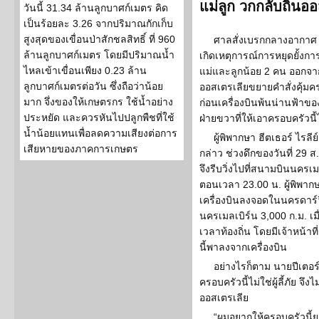
แม่ลูก วกกลับถิ่นออส
วันนี้ 31.34 ล้านลูกบาศก์เมตร คิด
เป็นร้อยละ 3.26 จากปริมาณกักเก็บ
สูงสุดของเขื่อนป่าสักชลสิทธิ์ ที่ 960
ศาลสั่งเบรกกลางอากาศ –
ล้านลูกบาศก์เมตร โดยมีปริมาณน้ำ
เกิดเหตุการณ์การหยุดยั้งกา
ไหลเข้าเขื่อนเพียง 0.23 ล้าน
แม่และลูกน้อย 2 คน ออกจาก
ลูกบาศก์เมตรต่อวัน ซึ่งถือว่าน้อย
ออสเตรเลียขยายคำสั่งคุ้มค
มาก จึ่งของให้เกษตรกร ใช้น้ำอย่าง
ก่อนเครื่องบินพ้นน่านฟ้าข
ประหยัด และควรหันไปปลูกพืชที่ใช้
ฝ่ายขวาที่ให้เอาครอบครัวนี้ไ
น้ำน้อยแทนเพื่อลดความเสียงต่อการ
ผู้พิพากษา ฮีตเธอร์ ไรลี
เสียหายของภาคการเกษตร
กล่าว ช่วงดึกของวันที่ 29
จึงรีบวิ่งไปที่สนามบินนครเม
ตอนเวลา 23.00 น. ผู้พิพากษ
เครื่องบินลงจอดในนครดาร์
นครเมลเบิร์น 3,000 ก.ม. เมื
เวลาท้องถิ่น โดยมีเจ้าหน้
นี้พาลงจากเครื่องบิน
อย่างไรก็ตาม นายปีเตอร
ครอบครัวนี้ไม่ใช่ผู้ลี้ภัย จ
ออสเตรเลีย
“ผมอยากให้ครอบครัวนี้ยอม