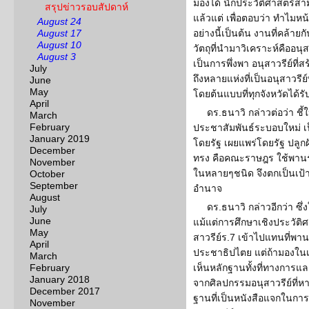
มองได้ นักประวัติศาสตร์
สรุปข่าวรอบสัปดาห์
แล้วแต่ เพื่อตอบว่า ทำไมหน้
August 24
August 17
อย่างนี้เป็นต้น งานที่คล้า
August 10
วัตถุที่นำมาวิเคราะห์คืออนุส
August 3
เป็นการพึ่งพา อนุสาวรีย์ที
July
ถึงหลายแห่งที่เป็นอนุสาวร
June
May
โดยต้นแบบที่ทุกจังหวัดได้
April
ดร.ธนาวิ กล่าวต่อว่า ชี้
March
February
ประชาสัมพันธ์ระบอบใหม่ เ
January 2019
โดยรัฐ เผยแพร่โดยรัฐ ปลูกฝ
December
ทรง คือคณะราษฎร ใช้พาน
November
ในหลายๆชนิด จึงตกเป็นเป้
October
September
อำนาจ
August
ดร.ธนาวิ กล่าวอีกว่า ซึ่ง
July
June
แม้แต่การศึกษาเชิงประวัติศาส
May
สาวรีย์ร.7 เข้าไปแทนที่พาน
April
ประชาธิปไตย แต่ถ้ามองในเ
March
February
เห็นหลักฐานทั้งที่ทางการแ
January 2018
จากศิลปกรรมอนุสาวรีย์ที่ห
December 2017
ฐานที่เป็นหนังสือแจกในการ
November