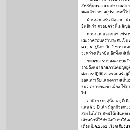
สิทธิคุ้มครองจากประเทศข
ชัดแล้วว่าจะอยู่ประเทศนี้ไม
ด้านนายอรัน มีลวากานัม
ยืนยันว่า ครอบครัวนี้เผชิญ
ส่วนน.ส.แองเจลา เฟรเด
เผยว่าครอบครัวประสบเป็นทุ
ด.ญ.ธารูนีกา วัย 2 ขวบ แล
ระหว่างเที่ยวบิน อีกทั้งแม่เด
ชะตากรรมของครอบครัวน
รวมถึงสมาชิกสภานิติบัญญ
ต่อการปฏิบัติต่อครอบครัวผู้ล
ออสเตรเลียแสดงความเห็นอ
รมว.ตรวจคนเข้าเมือง ใช้ดุ
ไป
สามีภรรยาคู่นี้มาอยู่ที่
แลนด์ 3 ปีแล้ว มีลูกด้วยกัน
สองไม่ได้รับสิทธิให้เป็นพลเ
เจ้าหน้าที่ใช้กำลังบังคับให้ออ
เดือนมี.ค.2561 เรียกเสี