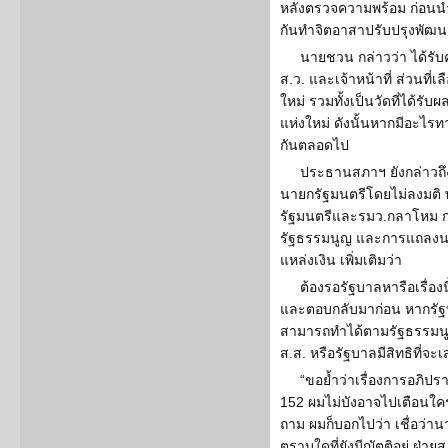
หลังตรวจความพร้อม ก่อนนำ
กันทำจิตอาสาปรับปรุงพัฒนาว
นายชวน กล่าวว่า ได้รับ
ส.ว. และเจ้าหน้าที่ ส่วนที่เ
ใหม่ รวมทั้งเป็นวัดที่ได้
แห่งใหม่ ดังนั้นหากมีอะไรทาง
กันตลอดไป
ประธานสภาฯ ยังกล่าวถึ
นายกรัฐมนตรีโดยไม่ลงมติ 
รัฐมนตรีและรมว.กลาโหม ก
รัฐธรรมนูญ และการแถลงนโ
แหล่งเงิน เพิ่มเติมว่า
ต้องรอรัฐบาลหารือเรื่อง
และตอบกลับมาก่อน หากรัฐบ
สามารถทำได้ตามรัฐธรรมนู
ส.ส. หรือรัฐบาลมีสิทธิที่จะ
“ขอย้ำว่าเรื่องการอภิป
152 ผมไม่บังอาจไปเตือนใครเพ
ถาม ผมก็บอกไปว่า เชื่อว่า
ตราบใดที่ยังมีญัตติอยู่ ฝ่