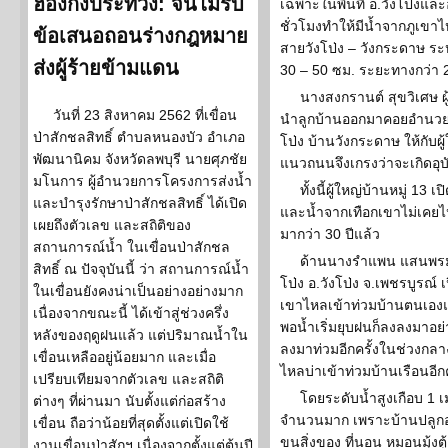
ฮ่องกงประท้วง: จีนไม่รับ
เฉพาะในพื้นที่ อ.วังโป่งแ
ชั่วโมงทำให้มีน้ำจากภูเข
ข้อเสนอถอนร่างกฎหมาย
สายวังโป่ง – วังกระดาษ ระห
ส่งผู้ร้ายข้ามแดน
30 – 50 ซม. ระยะทางกว่า 
นางสงกรานต์ สุขวิเศษ ผู้
วันที่ 23 สิงหาคม 2562 ที่เขื่อน
นำลูกบ้านออกมาคอยอำนว
ป่าสักชลสิทธิ์ ตำบลหนองบัว อำเภอ
โป่ง บ้านวังกระดาษ ให้กับผู้
พัฒนานิคม จังหวัดลพบุรี นายศุภชัย
แนวถนนจึงเกรงว่าจะเกิดอุบัต
มโนการ ผู้อำนวยการโครงการส่งน้ำ
ทั้งนี้ผู้ใหญ่บ้านหมู่ 13
และบำรุงรักษาป่าสักชลสิทธิ์ ได้เปิด
และน้ำจากเทือกเขาไม่เคยไหล
เผยถึงตัวเลข และสถิติของ
มากว่า 30 ปีแล้ว
สถานการณ์น้ำ ในเขื่อนป่าสักชล
ด้านนางรำแพน แสนพรม อาย
สิทธิ์ ณ ปัจจุบันนี้ ว่า สถานการณ์น้ำ
โป่ง อ.วังโป่ง จ.เพชรบูรณ์ เป
ในเขื่อนยังคงน่าเป็นอย่างอย่างมาก
เขาไหลเข้าท่วมบ้านตนเองแล้
เนื่องจากขณะนี้ ได้เข้าสู่ช่วงครึ่ง
พอน้ำเริ่มยุบฝนก็ลงลงมาอย
หลังของฤดูฝนแล้ว แต่ปริมาณน้ำใน
ลงมาท่วมอีกครั้งในช่วงกลา
เขื่อนเหลืออยู่น้อยมาก และเมื่อ
ไหลบ่าเข้าท่วมบ้านเรือนอีกค
เปรียบเทียมจากตัวเลข และสถิติ
โดยระดับน้ำสูงเกือบ 1 
ต่างๆ ที่ผ่านมา นับตั้งแต่ก่อสร้าง
จำนวนมาก เพราะบ้านปลูกอยู่
เขื่อน ถือว่าน้อยที่สุดตั้งแต่เปิดใช้
ขนสิ่งของ ที่นอน หมอนมุ้งตู้
งานเขื่อนป่าสักฯ เนื่องจากตั้งแต่ต้นปี