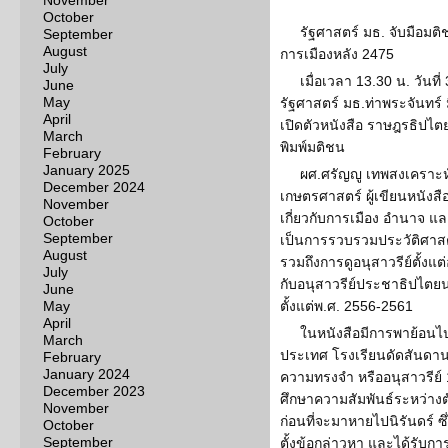
November
October
รัฐศาสตร์ มธ. จับมือมติ
September
August
การเมืองหลัง 2475
July
เมื่อเวลา 13.30 น. วันที่
June
May
รัฐศาสตร์ มธ.ท่าพระจันทร์ 
April
เปิดตัวหนังสือ ราษฎรธิปไ
March
พิมพ์มติชน
February
January 2025
ผศ.ศรัญญู เทพสงเคราะห
December 2024
เกษตรศาสตร์ ผู้เขียนหนังสือ
November
เกี่ยวกับการเมือง อำนาจ 
October
September
เป็นการรวบรวมประวัติศาส
August
รวมถึงการดูอนุสาวรีย์ตั้งแต
July
กับอนุสาวรีย์ประชาธิปไต
June
May
ตั้งแต่พ.ศ. 2556-2561
April
ในหนังสือมีการพาย้อนไปดู
March
ประเทศ โรงเรียนดัดสันดาน 
February
January 2024
ความทรงจำ หรืออนุสาวรีย
December 2023
ศึกษาความสัมพันธ์ระหว่าง
November
ก่อนที่จะมาหายไปนิรันดร์ ซึ
October
September
ตั้งข้อกล่าวหา และได้รับการ