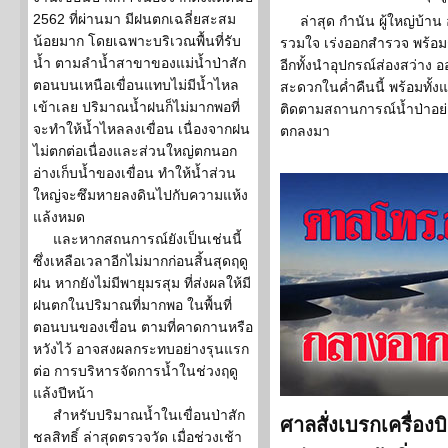
2562 ที่ผ่านมา มีฝนตกเฉลี่ยสะสม
ล่าสุด กำนัน ผู้ใหญ่บ้าน 
น้อยมาก โดยเฉพาะบริเวณพื้นที่รับ
รวมใจ เร่งออกสำรวจ พร้อม
น้ำ ตามลำน้ำสาขาของแม่น้ำป่าสัก
อีกทั้งนำอุปกรณ์ส่องสว่าง อ
ตอนบนเหนือเขื่อนแทบไม่มีน้ำไหล
สะดวกในค่ำคืนนี้ พร้อมทั้ง
เข้าเลย ปริมาณน้ำฝนก็ไม่มากพอที่
ติดตามสถานการณ์น้ำป่าอย่าง
จะทำให้น้ำไหลลงเขื่อน เนื่องจากฝน
ตกลงมา
ไม่ตกต่อเนื่องและส่วนใหญ่ตกนอก
อ่างเก็บน้ำของเขื่อน ทำให้น้ำส่วน
ใหญ่จะซึมหายลงดินไปกับความแห้ง
แล้งหมด
และหากสถนการณ์ยังเป็นเช่นนี้
ซึ่งเหลือเวลาอีกไม่มากก่อนสิ้นสุดฤดู
ฝน หากยังไม่มีพายุมรสุม ที่ส่งผลให้มี
ฝนตกในปริมาณที่มากพอ ในพื้นที่
ตอนบนของเขื่อน ตามที่คาดกานหรือ
หวังไว้ อาจสงผลกระทบอย่างรุนแรก
ต่อ การบริหารจัดการน้ำในช่วงฤดู
แล้งปีหน้า
สำหรับปริมาณน้ำในเขื่อนป่าสัก
ศาลสั่งเบรกเครื่อ
ชลสิทธิ์ ล่าสุดตรวจวัด เมื่อช่วงเช้า