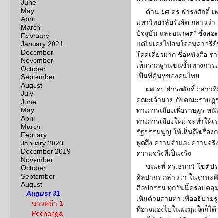
June
May
ด้าน ผศ.ดร.ธำรงศักดิ์ 
April
มหาวิทยาลัยรังสิต กล่าวว่า 
March
ปัจจุบัน และอนาคต” ซึ่งส
February
January 2021
แต่ไม่เคยไปสนใจอนุสาวรีย์บา
December
โดดเดี่ยวมาก ชื่อหนังสือ รา
November
เห็นรากฐานชนชั้นทางการเ
October
เป็นที่คุ้นหูของคนไทย
September
August
ผศ.ดร.ธำรงศักดิ์ กล่าวอี
July
คณะเจ้านาย กับคณะราษฎร จึ
June
May
ทางการเมืองเพื่อราษฎร หนัง
April
ทางการเมืองใหม่ จะทำให้เ
March
รัฐธรรมนูญ ให้เห็นถึงเรื่อง
Febuary
พูดถึง ความจำและความจริง 
January 2020
December 2019
ความจริงที่เป็นจริง
November
ขณะที่ ดร.ธนาวิ โชติ
October
September
ศิลปากร กล่าวว่า ในฐานะศ
August
ศิลปกรรม ทุกวันนี้ครอบคลุ
August 31
เห็นด้วยสายตา เพื่ออธิบาย
ข่าวหน้า 1
ที่อาจมองไปในแง่มุมใดก็ได
Pechanga