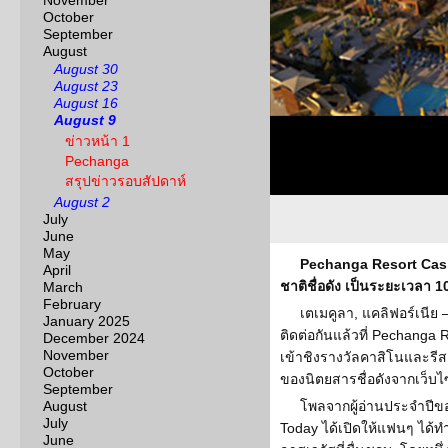
November
October
September
August
August 30
August 23
August 16
August 9
ข่าวหน้า 1
Pechanga
สรุปข่าวรอบสัปดาห์
August 2
July
June
May
Pechanga Resort Casi
April
ชาติชื่อดัง เป็นระยะเวลา 10
March
February
เตเมคูลา, แคลิฟอร์เนีย 
January 2025
ติดต่อกันแล้วที่ Pechanga 
December 2024
November
เข้าชิงรางวัลคาสิโนและรี
October
ของนิตยสารชื่อดังจากเว็บ
September
August
โพลจากผู้อ่านประจำปีข
July
Today ได้เปิดให้แฟนๆ ได
June