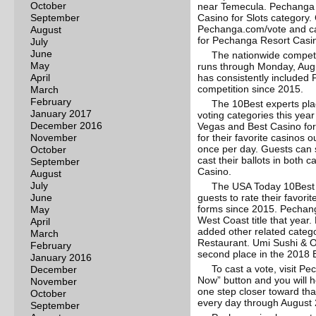
October
near Temecula. Pechanga i
September
Casino for Slots category. 
Pechanga.com/vote and cast
August
for Pechanga Resort Casi
July
June
The nationwide competi
May
runs through Monday, Augu
April
has consistently included
competition since 2015.
March
February
The 10Best experts pl
January 2017
voting categories this yea
December 2016
Vegas and Best Casino for
November
for their favorite casinos
once per day. Guests can 
October
cast their ballots in both
September
Casino.
August
July
The USA Today 10Best T
June
guests to rate their favor
forms since 2015. Pechang
May
West Coast title that year. 
April
added other related categ
March
Restaurant. Umi Sushi & O
February
second place in the 2018 
January 2016
To cast a vote, visit P
December
Now” button and you will 
November
one step closer toward tha
October
every day through August 
September