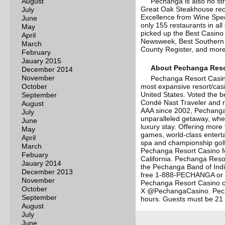
August
Pechanga is also no str
Great Oak Steakhouse rece
July
Excellence from Wine Spec
June
only 155 restaurants in all
May
picked up the Best Casino
April
Newsweek, Best Southern 
March
County Register, and more
February
Jauary 2015
About Pechanga Reso
December 2014
November
Pechanga Resort Casino
October
most expansive resort/cas
United States. Voted the b
September
Condé Nast Traveler and 
August
AAA since 2002, Pechanga
July
unparalleled getaway, whet
June
luxury stay. Offering more 
May
games, world-class enterta
April
spa and championship golf
March
Pechanga Resort Casino fe
Febuary
California. Pechanga Reso
Jauary 2014
the Pechanga Band of India
December 2013
free 1-888-PECHANGA or 
November
Pechanga Resort Casino o
October
X @PechangaCasino. Pech
September
hours. Guests must be 21 a
August
July
June