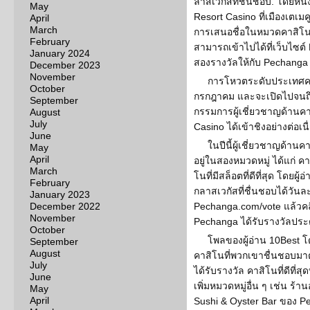
ลาสเวกัสที่ชื่นชอบ. โดยหนึ
May
Resort Casino ที่เมืองเตเม
April
March
การเสนอชื่อในหมวดคาสิโนที่มี
February
สามารถเข้าไปได้ที่เว็บไซต์
January 2024
สองรางวัลให้กับ Pechanga
December 2023
November
การโหวตระดับประเทศครั้งน
October
กรกฎาคม และจะเปิดไปจนถึง
September
กรรมการผู้เชี่ยวชาญด้านคา
August
July
Casino ได้เข้าชิงอย่างต่อเนื
June
ในปีนี้ผู้เชี่ยวชาญด้าน
May
April
อยู่ในสองหมวดหมู่ ได้แก่ คา
March
โนที่มีสล็อตที่ดีที่สุด โดยผ
February
กลาสเวกัสที่ชื่นชอบได้วันละห
January 2023
December 2022
Pechanga.com/vote แล้วคลิก
November
Pechanga ได้รับรางวัลประด
October
โพลของผู้อ่าน 10Best โ
September
August
คาสิโนที่พวกเขาชื่นชอบมาต
July
ได้รับรางวัล คาสิโนที่ดีที่
June
เพิ่มหมวดหมู่อื่น ๆ เช่น ร้า
May
April
Sushi & Oyster Bar ของ Pe