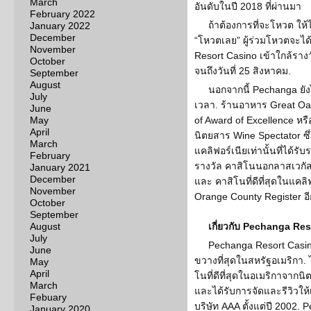
March
อันดับในปี 2018 ที่ผ่านมา
February 2022
ถ้าต้องการที่จะโหวต ให้ไ
January 2022
December
“โหวตเลย” ผู้ร่วมโหวตจะได้
November
Resort Casino เข้าใกล้ราง
October
จนถึงวันที่ 25 สิงหาคม.
September
August
นอกจากนี้ Pechanga ยั
July
เวลา. ร้านอาหาร Great Oak
June
May
of Award of Excellence หร
April
นิตยสาร Wine Spectator ซึ
March
แคลิฟอร์เนียเท่านั้นที่ได้รั
February
รางวัล คาสิโนนอกลาสเวกัสท
January 2021
December
และ คาสิโนที่ดีที่สุดในแคลิ
November
Orange County Register อี
October
September
August
เกี่ยวกับ Pechanga Re
July
Pechanga Resort Casino
June
ขวางที่สุดในสหรัฐอเมริกา.
May
April
โนที่ดีที่สุดในอเมริกาจากน
March
และได้รับการจัดและรีวิวให
Febuary
บริษัท AAA ตั้งแต่ปี 2002
January 2020