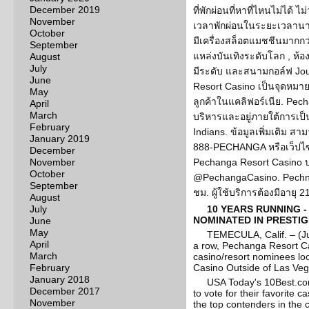
December 2019
ที่พักผ่อนที่หาที่ไหนไม่ได้ 
November
เวลาพักผ่อนในระยะเวลานา
October
มีเครื่องสล็อตแมชชีนมากกว่
September
แหล่งบันเทิงระดับโลก , ห้อ
August
July
มีระดับ และสนามกอล์ฟ Jo
June
Resort Casino เป็นจุดหมา
May
ลูกค้าในแคลิฟอร์เนีย. Pec
April
March
บริหารและอยู่ภายใต้การเป
February
Indians. ข้อมูลเพิ่มเติม ส
January 2019
888-PECHANGA หรือเว็ปไ
December
November
Pechanga Resort Casino บน
October
@PechangaCasino. Pechna
September
ชม. ผู้ใช้บริการต้องมีอายุ 2
August
July
10 YEARS RUNNING 
NOMINATED IN PRESTIG
June
May
TEMECULA, Calif. – (Ju
April
a row, Pechanga Resort Cas
March
casino/resort nominees look
February
Casino Outside of Las Veg
January 2018
USA Today's 10Best.com
December 2017
to vote for their favorite 
November
the top contenders in the