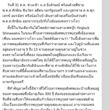
วันที่ 31 ต.ค. ช่วงเช้า น.ส.ยิ่งลักษณ์ พร้อมด้วยพี่ชาย
พ.ต.ท.ทักษิณ ชินวัตร อดีตนายกรัฐมนตรี และบุตรชาย ด.ช.ศุภ
เสกข์ อมรฉัตร หรือน้องไปป์ เดินทางด้วยเครื่องบินส่วนตัว
พ.ต.ท.ทักษิณ ออกจากกรุงปักกิ่งไปยังมณฑลกวางโจว
ทั้งนี้ในวันเดียวกันได้โพสต์ภาพผ่านทางเฟซบุ๊ก Yingluck
Shinawatra ในขณะที่ไปเคารพหลุมฝังศพบรรพบุรุษที่เมืองเหมย
เซี่ยน มณฑลกวางโจว และโพสต์ข้อความว่า "วันนี้เดินทางมาเพื่อ
เคารพหลุมฝังศพบรรพบุรุษที่เรียกว่ายายทวด และไปดูบ้านที่แม่เคย
อยู่ตอนช่วงอายุ 9 ถึง 13 ขวบตอนตามคุณตามาอยู่ในช่วง
สงครามโลกครั้งที่สอง ก่อนอพยพไปอยู่ที่ฮ่องกงและนั่งเรือจาก
ฮ่องกงเพื่อมายังประเทศไทย ยังได้มีโอกาสพบญาติที่ยังเหลืออยู่ใน
รุ่นหลานรุ่นเดียวกับดิฉันและพี่ชาย ท่านทักษิณได้ใช้เวลาในการ
สืบหาสถานที่นี้ตั้งแต่ก่อนที่ท่านเป็นนายกฯ จากคำบอกเล่าแม่และ
ท่านเคยเดินทางมาแล้วครั้งหนึ่งสมัยที่มาเยือนเมืองจีนตอนเป็น
นายกรัฐมนตรี
ที่สำคัญมาครั้งนี้มีข่าวดีได้ไปเคารพหลุมฝังศพและบ้านที่เคยอยู่
ของสายคุณพ่อซึ่งมีอายุเกือบ 300 ปี ต้องขอขอบคุณฝ่ายทางการ
จีนที่ช่วยสืบหาให้จนพบต้นกำเนิดบรรพบุรุษสายทางคุณพ่อด้วย
เป็นเรื่องแปลกที่บรรพบุรุษสายคุณพ่อและคุณแม่ มาจากมณฑล