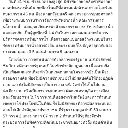
วันที่ 31 พ.ย. ศาลปกครองสูงสุด มีคำพิพากษากลับคำพิพากษา
ศาลปกครองชั้นต้น ยกฟ้องในคดีที่สมาคมต่อต้านสภาวะโลกร้อน
กับพวกรวม 45 คน ฟ้องนายกรัฐมนตรี คณะกรรมการยุทธศาสตร์
เพื่อวางระบบการบริหารจัดการทรัพยากรน้ำ คณะกรรมการ
นโยบายน้ำ และอุทกภัยแห่งชาติ คณะกรรมการบริหารจัดการน้ำ
และอุทกภัย เป็นผู้ถูกฟ้องที่ 1-4 กับในการออกแผนแม่บทในการ
บริหารจัดการทรัพยากรน้ำ เพื่อการออกแบบก่อสร้างระบบบริหาร
จัดการทรัพยากรน้ำอย่างยั่งยืน และระบบแก้ไขปัญหาอุทกภัยของ
ประเทศ มูลค่า 3.5 แสนล้านบาท 9 แผนงาน
โดยเห็นว่า การดำเนินการดังกล่าวของรัฐบาล น.ส.ยิ่งลักษณ์
ชินวัตร อดีตนายกรัฐมนตรี ไม่เข้าข่ายผิดกฎหมาย เนื่องจากยัง
เป็นเพียงแผนงานที่จะทำในอนาคต หลายโครงการยังเป็นเพียง
กรอบความคิด ที่ยังไม่มีความชัดเจน ยังไม่มีผลบังคับให้ต้องปฏิบัติ
ตาม และยังไม่มีลักษณะเป็นการวาง หรือจัดทำให้เป็นไปตาม
ผังเมืองรวม หรือเป็นการวางแผนการพัฒนาเศรษฐกิจ การเมือง
และวัฒนธรรม ไม่ใช่การเวนคืนอสังหาริมทรัพย์และการกำหนด
เขตการใช้ประโยชน์ในที่ดิน จึงไม่มีลักษณะที่อาจมีผลกระทบต่อ
ส่วนไปเสียสำคัญของประชาชน ที่รัฐธรรมนูญฉบับปี 50 มาตรา
57 วรรค 2 และมาตรา 67 วรรค 2 กำหนดให้รัฐต้องจัดทำ
กระบวนการรับฟังความคิดเห็นประชาชนอย่างทั่วถึง ก่อนดำเนิน