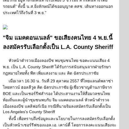
เดียวกัน อยู่ห่างกันเดินทางไปเพียง 3 ชั่วโมง หากเดินทางโดย
รถยนต์” ทั้งนี้ น.ส.ยิ่งลักษณ์ได้ขออนุญาต คสช. เดินทางออกนอก
ประเทศไว้ถึงวันที่ 3 พ.ย."
"จิม แมคดอนเนลล์" ขอเสียงคนไทย 4 พ.ย.นี้
ลงสมัครรับเลือกตั้งเป็น L.A. County Sheriff
หัวหน้าตำรวจเมืองลองบีช พบชุมชนไทย ขอคะแนนเสียง 4
พ.ย. เป็น L.A. County Sheriff ได้รับการสนับสนุนจากฝ่ายรักษา
กฎหมายไทยทั้ง พีท เพิ่มแสงงาม และ คิด ฉัตรประภาชัย
เมื่อเวลา 16.30 น. วันที่ 29 ตุลาคม 2557 ที่ไทยแลนด์พลาซ่า
ไทยทาวน์ ฮอลลีวูด คิด ฉัตรประภาชัย ผู้เชี่ยวชาญด้านภาษีจาก
BOE และเป็นเชอร์รีฟสำรอง ได้ประสานงานให้สื่อมวลชนไทย
ท้องถิ่นและผู้นำชุมชนพบกับ จิม แมคดอนเนลล์ หัวหน้าตำรวจ
เมืองลองบีช แคลิฟอร์เนีย กรณีที่นายจิมลงสมัครรับเลือกตั้งเป็น
Los Angeles's County Sheriff
ทั้งนี้ เพื่อทราบถึงข้อมูลและนโยบายในการลงสมัครรับเลือกตั้ง
เป็นหัวหน้าเชอร์รีฟของแอล.เอ. เคาน์ตี้ โดยการลงคะแนนเสียงจะ