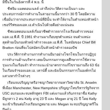
มีขึ้นในวันอังคารที่ 4 พ.ย. นี้
ชีฟจิม แมคดอนเนลล์ เล่าถึงประวัติความเป็นมา และ
ประสบการณ์การทำงานในสายงานนี้มากกว่า 30 ปี โดยมีความ
เชื่อมั่นว่าจากประสบการณ์ที่มีนั้น จะทำให้งานในตำแหน่งหัวหน้า
เชอร์รีฟของแอล.เอ.ดำเนินไปด้วยดีอย่างแน่นอน
ชีฟแมคดอนเนลล์เริ่มอาชีพตำรวจจากโรงเรียนตำรวจของ
แอล.เอ.พี.ดี. ปี 1981 ทำงานมาเกือบทุกตำแหน่ง จนตำแหน่ง
สุดท้ายเป็นรองหัวหน้าตำรวจแอล.เอ.พี.ดี. ในสมัยของ Chief Bill
Bratton ก่อนที่จะไปสมัครเป็นหัวหน้าตำรวจลองบีช
ประวัติการทำงานการทำงานมีมาอย่างโชกโชนในการปฏิรูป
การทำงานด้านบริหาร เคยเป็นกรรมการดูแลศึกษาการใช้ความ
รุนแรงในเรือนจำ ทำการแนะนำมาตรการแก้ไขรายงานถึง 63 ข้อ
ในเรือนจำของแอล.เอ. เคาน์ตี้ และยังเป็นกรรมการในองค์กรไม่
แสวงหากำไรต่างๆ
เรียนจบปริญญาตรีอาชญาวิทยาจากมหาวิทยาลัย St. Anselm
ที่เมือง Manchester, New Hampshire ปริญญาโทบริหารรัฐกิจจาก
USC อบรมและจบหลักสูตร FBI แต่งงานแล้วกับภรรยาชื่อ Kathy
มีลูกสาว 2 คน Kelly อายุ 23 ปี และ Megan อายุ 21 ปี โดย Kelly
จะเข้าเรียนต่อโรงเรียนกฎหมาย และ Megan จะจบปริญญาตรีใน
ปีหน้า