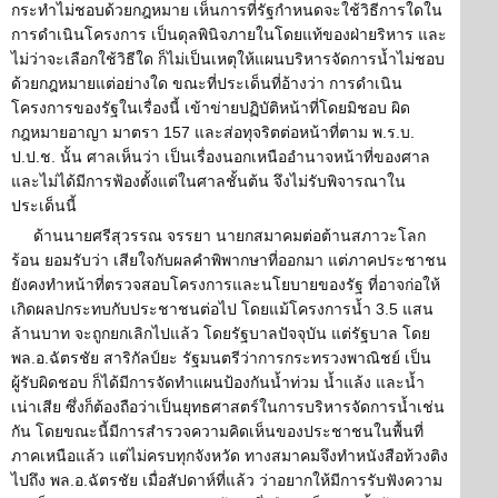
กระทำไม่ชอบด้วยกฎหมาย เห็นการที่รัฐกำหนดจะใช้วิธีการใดใน
การดำเนินโครงการ เป็นดุลพินิจภายในโดยแท้ของฝ่ายริหาร และ
ไม่ว่าจะเลือกใช้วิธีใด ก็ไม่เป็นเหตุให้แผนบริหารจัดการน้ำไม่ชอบ
ด้วยกฎหมายแต่อย่างใด ขณะที่ประเด็นที่อ้างว่า การดำเนิน
โครงการของรัฐในเรื่องนี้ เข้าข่ายปฏิบัติหน้าที่โดยมิชอบ ผิด
กฎหมายอาญา มาตรา 157 และส่อทุจริตต่อหน้าที่ตาม พ.ร.บ.
ป.ป.ช. นั้น ศาลเห็นว่า เป็นเรื่องนอกเหนืออำนาจหน้าที่ของศาล
และไม่ได้มีการฟ้องตั้งแต่ในศาลชั้นต้น จึงไม่รับพิจารณาใน
ประเด็นนี้
ด้านนายศรีสุวรรณ จรรยา นายกสมาคมต่อต้านสภาวะโลก
ร้อน ยอมรับว่า เสียใจกับผลคำพิพากษาที่ออกมา แต่ภาคประชาชน
ยังคงทำหน้าที่ตรวจสอบโครงการและนโยบายของรัฐ ที่อาจก่อให้
เกิดผลปกระทบกับประชาชนต่อไป โดยแม้โครงการน้ำ 3.5 แสน
ล้านบาท จะถูกยกเลิกไปแล้ว โดยรัฐบาลปัจจุบัน แต่รัฐบาล โดย
พล.อ.ฉัตรชัย สาริกัลป์ยะ รัฐมนตรีว่าการกระทรวงพาณิชย์ เป็น
ผู้รับผิดชอบ ก็ได้มีการจัดทำแผนป้องกันน้ำท่วม น้ำแล้ง และน้ำ
เน่าเสีย ซึ่งก็ต้องถือว่าเป็นยุทธศาสตร์ในการบริหารจัดการน้ำเช่น
กัน โดยขณะนี้มีการสำรวจความคิดเห็นของประชาชนในพื้นที่
ภาคเหนือแล้ว แต่ไม่ครบทุกจังหวัด ทางสมาคมจึงทำหนังสือท้วงติง
ไปถึง พล.อ.ฉัตรชัย เมื่อสัปดาห์ที่แล้ว ว่าอยากให้มีการรับฟังความ