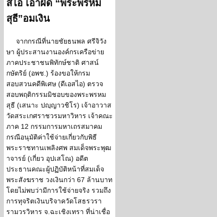
สไอ เอาผิด “พระพรหม
สุธี”อมเงิน
จากกรณีที่นายชัยธนพล ศรีจิวัง
ษา ผู้ประสานงานองค์กรเครือข่าย
ภาคประชาชนพิทักษ์ชาติ ศาสน์
กษัตริย์ (อพช.) ร้องขอให้กรม
สอบสวนคดีพิเศษ (ดีเอสไอ) ตรวจ
สอบพฤติกรรมมิชอบของพระพรหม
สุธี (เสนาะ ปญฺญาวชิโร) เจ้าอาวาส
วัดสระเกศราชวรมหาวิหาร เจ้าคณะ
ภาค 12 กรรมการมหาเถรสมาคม
กรณีอนุมัติค่าใช้จ่ายเกี่ยวกับพิธี
พระราชทานเพลิงศพ สมเด็จพระพุฒ
าจารย์ (เกี่ยว อุปเสโณ) อดีต
ประธานคณะผู้ปฏิบัติหน้าที่สมเด็จ
พระสังฆราช วงเงินกว่า 67 ล้านบาท
โดยไม่พบว่ามีการใช้จ่ายจริง รวมถึง
การทุจริตเงินบริจาควัดโสธรวรา
รามวรวิหาร จ.ฉะเชิงเทรา ที่น่าเชื่อ