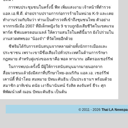
การพบประชุมชนในครั้งนี้ พีท เพิ่มแสงงาม เจ้าหน้าที่ตำรวจ
แอล.เอ.พี.ดี. ฝ่ายปราบปรามการก่อการร้ายในหน่วย K-9 และเคย
ทำงานร่วมกับจิมว่า ท่านเป็นตำรวจที่เข้าถึงชุมชนไทย ตัวอย่าง
จากกรณีเมื่อ 2007 ที่มีเด็กหญิงวัย 9 ขวบถูกยิงเสียชีวิตในเขตแรม
พาร์ต ชีฟแมครดอนเนลล์ ให้ความสนใจในคดีนี้มาก ยังไปร่วมใน
งานสวดศพของ "น้องจ๋า" ที่วัดไทยอีกด้วย
ชีฟจิมได้รับการสนับสนุนจากหลายฝ่ายทั้งนักการเมืองและ
ประชาชน เพราะเขามีชื่อเสียงไปทั่วประเทศในด้านการรักษา
กฎหมาย สำหรับคู่แข่งของเขาคือ พอล ทานากะ อดีตรองเชอร์รีฟ
ในการพบปะครั้งนี้ มีผู้ให้การสนับสนุนมากมายนอกจาก
สื่อมวลชนแล้วยังมีสภาที่ปรึกษาไทย-อเมริกัน แอล.เอ. เชอร์รีฟ
เคาน์ตี้ ที่นำโดย สมหมาย ปัทมะคันธิน เป็นประธานฯ พร้อมด้วย
สมาชิก อาทิเช่น ดนัย เงาจีนานันทน์ รังสิต คงจันทร์ ธีระ ศุก
พิพัฒน์วงศ์ ณอน ปัทมะคันธิน เป็นต้น
© 2011 - 2026
Thai LA Newspa