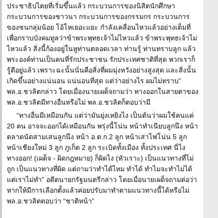
ประชาธิปไตยที่เริ่มขึ้นแล้ว กระบวนการของนิสิตนักศึกษา
กระบวนการของชาวนา กระบวนการของกรรมกร กระบวนการ
ของชนกลุ่มน้อย โอ้โหเยอะแยะ กำลังเคลื่อนไหวแล้วอย่างเต็มที่
เพื่อกราบบังคมทูลว่าข้าพระพุทธเจ้าไม่ไหวแล้ว ข้าพระพุทธเจ้าไม่
ไหวแล้ว สิ่งนี้ก้องอยู่ในหูท่านตลอดเวลา ท่านรู้ ท่านทราบลูก แล้ว
พระองค์ท่านเป็นคนที่รักประชาชน รักประเทศชาติที่สุด พวกเราก็
รู้ดีอยู่แล้ว เพราะฉะนั้นนั่นคือสิ่งที่ผมมุ่งหวังอย่างสูงสุด และสิ่งนั้น
เกิดขึ้นอย่างแน่นอน แน่นอนที่สุด แต่ว่าอย่างไร ผมไม่ทราบ”
พล.อ.ชวลิตกล่าว โดยเมื่องนายเผด็จถามว่า ทางออกในสายตาของ
พล.อ.ชวลิตมีทางอื่นหรือไม่ พล.อ.ชวลิตก็ตอบว่ามี
“ทางอื่นมีเหมือนกัน แต่ว่ามันยุ่งเหยิงไง เป็นต้นว่าผมใช้คนแค่
20 คน อาจจะออกได้เหมือนกัน พรุ่งนี้โน่น หน้าทำเนียบลูกนึง หน้า
ตลาดนัดสามเสนลูกนึง หน้า อ.ต.ก.2 ลูก หน้าเสาไฟโน่น 5 ลูก
หน้าเชียงใหม่ 3 ลูก ภูเก็ต 2 ลูก ระเบิดทั้งเมือง ทั้งประเทศ นี่ไง
ทางออก! (เผด็จ - ผิดกฎหมาย) ก็ผิดไง (หัวเราะ) เป็นแนวทางที่ไม่
ถูก เป็นแนวทางที่ผิด แต่ถามว่าทำได้ไหม ทำได้ ทำไมจะทำไม่ได้
แต่เราไม่ทำ” อดีตนายกรัฐมนตรีกล่าว โดยเมื่อนายเผด็จถามต่อว่า
หากให้มีการเลือกตั้งแล้วค่อยปรับมาทำตามแนวทางนี้ได้หรือไม่
พล.อ.ชวลิตตอบว่า “ชาติหน้า”