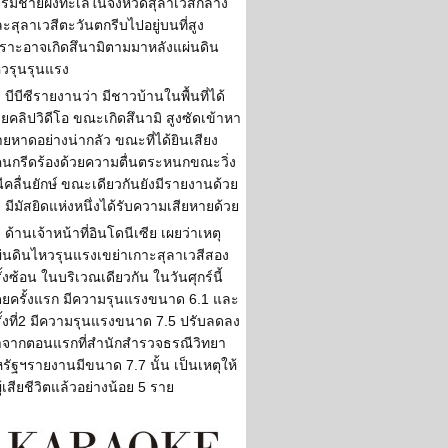
ู่ริมชายฝั่งทะเลในจังหวัดสุลาเวสีกลาง
ะสุลาเวสีตะวันตกรีบไปอยู่บนที่สูง
ราะอาจเกิดสึนามิตามมาหลังแผ่นดิน
วรุนรุนแรง
บีบีซีรายงานว่า มีชาวบ้านในพื้นที่ได้
ายคลิปวิดีโอ ขณะเกิดสึนามิ สูงซัดเข้าหา
ยหาดอย่างน่ากลัว ขณะที่ได้ยินเสียง
้คนกรีดร้องด้วยความตื่นตระหนกขณะวิ่ง
ีคลื่นยักษ์ ขณะเดียวกันยังมีรายงานด้วย
า มีมัสยิดแห่งหนึ่งได้รับความเสียหายด้วย
ด้านเจ้าหน้าที่อินโดนีเซีย เผยว่าเหตุ
่นดินไหวรุนแรงเขย่าเกาะสุลาเวสีสอง
ั้งซ้อน ในบริเวณเดียวกัน ในวันศุกร์นี้
ยครั้งแรก มีความรุนแรงขนาด 6.1 และ
ั้งที่2 มีความรุนแรงขนาด 7.5 ปรับลดลง
จากตอนแรกที่สำนักสำรวจธรณีวิทยา
รัฐฯรายงานมีขนาด 7.7 นั้น เป็นเหตุให้
ผู้เสียชีวิตแล้วอย่างน้อย 5 ราย