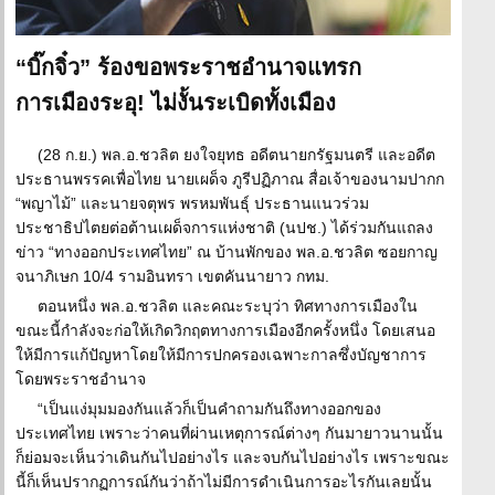
“บิ๊กจิ๋ว” ร้องขอพระราชอำนาจแทรก
การเมืองระอุ! ไม่งั้นระเบิดทั้งเมือง
(28 ก.ย.) พล.อ.ชวลิต ยงใจยุทธ อดีตนายกรัฐมนตรี และอดีต
ประธานพรรคเพื่อไทย นายเผด็จ ภูรีปฏิภาณ สื่อเจ้าของนามปากก
“พญาไม้” และนายจตุพร พรหมพันธุ์ ประธานแนวร่วม
ประชาธิปไตยต่อต้านเผด็จการแห่งชาติ (นปช.) ได้ร่วมกันแถลง
ข่าว “ทางออกประเทศไทย” ณ บ้านพักของ พล.อ.ชวลิต ซอยกาญ
จนาภิเษก 10/4 รามอินทรา เขตคันนายาว กทม.
ตอนหนึ่ง พล.อ.ชวลิต และคณะระบุว่า ทิศทางการเมืองใน
ขณะนี้กำลังจะก่อให้เกิดวิกฤตทางการเมืองอีกครั้งหนึ่ง โดยเสนอ
ให้มีการแก้ปัญหาโดยให้มีการปกครองเฉพาะกาลซึ่งบัญชาการ
โดยพระราชอำนาจ
“เป็นแง่มุมมองกันแล้วก็เป็นคำถามกันถึงทางออกของ
ประเทศไทย เพราะว่าคนที่ผ่านเหตุการณ์ต่างๆ กันมายาวนานนั้น
ก็ย่อมจะเห็นว่าเดินกันไปอย่างไร และจบกันไปอย่างไร เพราะขณะ
นี้ก็เห็นปรากฏการณ์กันว่าถ้าไม่มีการดำเนินการอะไรกันเลยนั้น