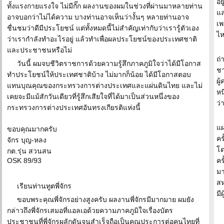
อย
ทั้งแรงกายแรงใจ ไม่มีกั๊ก ผลงานของผมในช่วงที่ผ่านมาหลายท่าน
แล
อาจบอกว่าไม่ได้ความ บางท่านอาจเห็นว่างั้นๆ หลายท่านอาจ
เพ
ชื่นชมว่าดีมีประโยชน์ แต่ทั้งหมดนี้ไม่สำคัญเท่ากับว่าเรารู้ตัวเอง
ไห
ว่าเรากำลังทำอะไรอยู่ แล้วทำเพื่อผลประโยชน์ของประเทศชาติ
และประชาชนหรือไม่
ถ่
วันนี้ ผมจบชีวิตราชการด้วยความรู้สึกภาคภูมิใจว่าได้มีโอกาส
ชา
ทำประโยชน์ให้ประเทศชาติบ้าง ไม่มากก็น้อย ได้มีโอกาสตอบ
ผู
แทนบุณคุณของกระทรวงการต่างประเทศและแผ่นดินไทย และไม่
หน
เคยจะมีแม้สักวันเดียวที่รู้สึกเสียใจที่ได้มาเป็นส่วนหนึ่งของ
ว่
กระทรวงการต่างประเทศอันทรงเกียรติแห่งนี้
แผ
ขอบคุณมากครับ
คร
จักร บุญ-หลง
โด
กต.รุ่น สวนสน
OSK 89/93
คร
มา
สห
เรียนท่านทูตพี่จักร
มี
ขอบพระคุณพี่จักรอย่างสูงครับ ผลงานพี่จักรมีมากมาย ผมยัง
กล่าวถึงพี่จักรเสมอที่แอลเอด้วยความภาคภูมิใจเรื่องบัตร
ประชาชนที่พี่จักรผลักดันจนสำเร็จถือเป็นคุณูประการต่อคนไทยที่