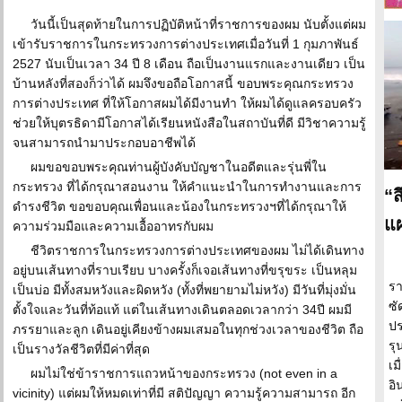
วันนี้เป็นสุดท้ายในการปฏิบัติหน้าที่ราชการของผม นับตั้งแต่ผม
เข้ารับราชการในกระทรวงการต่างประเทศเมื่อวันที่ 1 กุมภาพันธ์
2527 นับเป็นเวลา 34 ปี 8 เดือน ถือเป็นงานแรกและงานเดียว เป็น
บ้านหลังที่สองก็ว่าได้ ผมจึงขอถือโอกาสนี้ ขอบพระคุณกระทรวง
การต่างประเทศ ที่ให้โอกาสผมได้มีงานทำ ให้ผมได้ดูแลครอบครัว
ช่วยให้บุตรธิดามีโอกาสได้เรียนหนังสือในสถาบันที่ดี มีวิชาความรู้
จนสามารถนำมาประกอบอาชีพได้
ผมขอขอบพระคุณท่านผู้บังคับบัญชาในอดีตและรุ่นพี่ใน
กระทรวง ที่ได้กรุณาสอนงาน ให้คำแนะนำในการทำงานและการ
“ส
ดำรงชีวิต ขอขอบคุณเพื่อนและน้องในกระทรวงฯที่ได้กรุณาให้
แผ
ความร่วมมือและความเอื้ออาทรกับผม
ชีวิตราชการในกระทรวงการต่างประเทศของผม ไม่ได้เดินทาง
อยู่บนเส้นทางที่ราบเรียบ บางครั้งก็เจอเส้นทางที่ขรุขระ เป็นหลุม
รา
เป็นบ่อ มีทั้งสมหวังและผิดหวัง (ทั้งที่พยายามไม่หวัง) มีวันที่มุ่งมั่น
ซั
ตั้งใจและวันที่ท้อแท้ แต่ในเส้นทางเดินตลอดเวลากว่า 34ปี ผมมี
ปร
ภรรยาและลูก เดินอยู่เคียงข้างผมเสมอในทุกช่วงเวลาของชีวิต ถือ
รุ
เป็นรางวัลชีวิตที่มีค่าที่สุด
เม
ผมไม่ใช่ข้าราชการแถวหน้าของกระทรวง (not even in a
อิ
vicinity) แต่ผมให้หมดเท่าที่มี สติปัญญา ความรู้ความสามารถ อีก