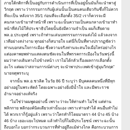
ภายใต้กติกาที่เป็นอยู่กับการดำเนินการที่เป็นอยู่นั้นมันก็จะนำพาสู่
วิกฤต เพราะว่ากรรมการกับผู้เล่นนั้นเป็นคนคนเดียวกันซึ่งก็ไม่ควร
ที่จะเป็น หลังจาก 35/1 ก่อนที่จะเลือกตั้ง 35/2 เราก็ควรจะมี
คนกลางเข้ามาทำหน้าที่ เพราะฉะนั้นความเป็นคนกลางเข้ามาทำ
หน้าที่ส่งไม้ให้ประชาธิปไตยนั้นยังมีความจำเป็น ผมก็เสียดาย
พล.อ.ประยุทธ์ เพราะถ้าท่านเล่นบทกรรมการจนส่งไม้ แล้วลงจาก
เวทีอย่างสง่างาม ทุกอย่างก็สบายใจ แต่นี่ก็เป็นที่ทางปรากฏชัดว่า
ท่านบอกสนใจการเมือง ซึ่งความจริงท่านจะสนใจเมื่อไหร่อย่างไร
แต่องคาพยพท่านแสดงตนชัดเจนในที่พรรคการเมืองในวันพรุ่งนี้
ผมว่าทางเดินทางไปข้างหน้า เราไม่ได้กลัวเรื่องผลการเลือกตั้ง
อะไร แต่ผมว่าสถานการณ์ต่างๆ จะนำพาประเทศเข้าสู่มุมวิกฤต”
นายจตุพรระบุ
จากนั้น พล.อ.ชวลิต ในวัย 86 ปี ระบุว่า มีบุคคลคนหนึ่งที่มีทุก
อย่างอยู่ในพระหัตถ์ โดยเฉพาะอย่างยิ่งมีน้ำใจ และมีพระราช
อำนาจอย่างแท้จริง
“ไม่ใช่ว่าผมพูดอย่างนี้ เพราะว่าจะให้ท่านทำ ไม่ใช่ แต่ท่าน
พลิกกาย พลิกองค์นิดเดียวเท่านั้นเอง เพราะท่านทำได้ คนอื่นทำไม่
ได้ พวกเราก็รู้อยู่แล้ว เพราะว่าใครทำก็โดยมาตรา 44 บ้าง 45 บ้าง
46 บ้าง เยอะแยะไปหมด แล้วทำไปก็ไม่มีประโยชน์ เพราะฉะนั้น
ถึงบอกไง บอกว่ากระบวนการที่ทำอยู่ถึงแม้ห่างไกล คือกระบวนการ