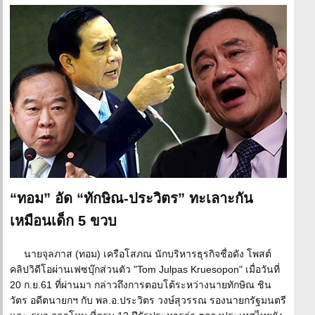
“ทอม” อัด “ทักษิณ-ประวิตร” ทะเลาะกัน
เหมือนเด็ก 5 ขวบ
นายจุลภาส (ทอม) เครือโสภณ นักบริหารธุรกิจชื่อดัง โพสต์
คลิปวิดีโอผ่านเฟซบุ๊กส่วนตัว "Tom Julpas Kruesopon" เมื่อวันที่
20 ก.ย.61 ที่ผ่านมา กล่าวถึงการตอบโต้ระหว่างนายทักษิณ ชิน
วัตร อดีตนายกฯ กับ พล.อ.ประวิตร วงษ์สุวรรณ รองนายกรัฐมนตรี