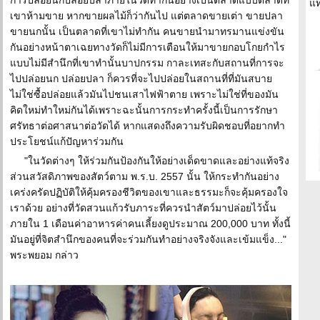
การปล่อยนกปล่อยปลาภายในวัดทำกันอย่างเป็นตลาดแบบตลาดที่
แ
เขาห้ามขาย หากขายผลไม้ก็ว่ากันไป แต่ตลาดขายเต่า ขายปลา
ขายนกนั้น เป็นตลาดที่เขาไม่ทำกัน คนขายนำมาทรมานแข่งขัน
กันอย่างหน้าตาเฉยทางวัดก็ไม่มีการเตือนให้มาขายกอบโกยกำไร
แบบไม่มีสำนึกที่เขาทำนั้นบาปกรรม กาละเทสะกับสถานที่การจะ
ไปปล่อยนก ปล่อยปลา ก็ควรที่จะไปปล่อยในสถานที่ที่มันสบาย
ไม่ใช่ซื้อปล่อยแล้วมันไปชนเสาไฟฟ้าตาย เพราะไม่ใช่ที่ของมัน
คิดใหม่ทำใหม่กันได้เพราะฉะนั้นการกระทำครั้งนี้เป็นการรักษา
ศรัทธาต่อศาสนาต่อวัดได้ หากแสดงถึงความรับผิดชอบที่อยากทำ
ประโยชน์แก้ปัญหาร่วมกัน
"ในวัดต่างๆ ให้ร่วมกันป้องกันให้อย่างเด็ดขาดและอย่างแท้จริง
ส่วนสวัสดิภาพของสัตว์ตาม พ.ร.บ. 2557 นั้น ให้กระทำกันอย่าง
เคร่งครัดปฏิบัติให้คุ้มครองชีวิตของเขาและธรรมะก็จะคุ้มครองใจ
เราด้วย อย่างที่วัดสวนแก้วรับภาระที่ควรนำสัตว์มาปล่อยไว้นั้น
ภายใน 1 เดือนค่าอาหารค่าคนเลี้ยงดูประมาณ 200,000 บาท ทั้งนี้
มันอยู่ที่จิตสำนึกของคนที่จะร่วมกันทำอย่างจริงจังและเข้มแข็ง..."
พระพยอม กล่าว