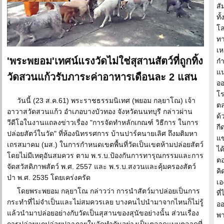
สั
ทั
โล
ทา
เห
'พระพยอม'เทศน์แรงวัดไม่ใช่สุสานสัตว์ที่ถูกทิ้ง
กำ
แน
วัดสวนแก้วรับภาระค่าอาหารเดือนละ 2 แสน
ออ
โร
วันนี้ (23 ส.ค.61) พระราชธรรมนิเทศ (พยอม กลฺยาโณ) เจ้า
ตล
อาวาสวัดสวนแก้ว อำเภอบางบัวทอง จังหวัดนนทบุรี กล่าวผ่าน
ด้
วีดีโอในงานแถลงข่าวเรื่อง "การจัดทำหลักเกณฑ์ วิธีการ ในการ
กี
ปล่อยสัตว์ในวัด" ที่ห้องนิทรรศการ บ้านปาร์คนายเลิศ ถึงมติมหา
แข
เถรสมาคม (มส.) ในการกำหนดเขตพื้นที่วัดเป็นเขตห้ามปล่อยสัตว์
ได
โดยไม่มีเหตุอันสมควร ตาม พ.ร.บ.ป้องกันการทารุณกรรมและการ
ตอ
จัดสวัสดิภาพสัตว์ พ.ศ. 2557 และ พ.ร.บ.สงวนและคุ้มครองสัตว์
คิ
ป่า พ.ศ. 2535 โดยเคร่งครัด
เอ
โดยพระพยอม กลฺยาโณ กล่าวว่า การนำสัตว์มาปล่อยเป็นการ
ที
กระทำที่ไม่จำเป็นและไม่สมควรเลย บางคนไปนำมาจากไหนก็ไม่รู้
ออ
แล้วนำมาปล่อยอย่างกับวัดเป็นสุสานของสุนัขอย่างนั้น ส่วนเรื่อง
พา