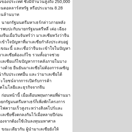
นของประเทศ ซึ่งมีจำนวนสูงถึง 250,000
านดอลลาร์สหรัฐ หรือประมาณ 8.28
านล้านบาท
นายกรัฐมนตรีมหาเธร์กล่าวภายหลัง
รพบปะกับนายกรัฐมนตรีหลี่ เค่อ เฉียง
งจีนเมื่อวันจันทร์ว่า มาเลเซียหวังว่าจีน
เข้าใจปัญหาที่มาเลเซียกำลังประสบอยู่
ขณะนี้ และเชื่อว่าจีนจะเข้าใจในปัญหา
่มาเลเซียต้องแก้ไข รวมทั้งอาจช่วย
เลเซียแก้ไขปัญหาการคลังภายในบาง
่างด้วย ยืนยันมาเลเซียไม่ต้องการเผชิญ
้ากับประเทศอื่น และว่ามาเลเซียได้
ะโยชน์จากการเปิดรับการค้า
คโนโลยีและธุรกิจจากจีน
ก่อนหน้านี้ เมื่อเดือนพฤษภาคมที่ผ่านมา
ยกรัฐมนตรีมหาเธร์ก็เพิ่งพักโครงการ
ไฟความเร็วสูงระหว่างสิงคโปร์และ
เลเซียซึ่งตกลงกันไว้เมื่อหลายปีก่อน
ื่องจากต้องใช้เงินลงทุนมหาศาล
ขณะเดียวกัน ผู้นำมาเลเซียยังให้