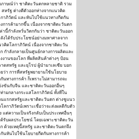
มภาษณ์ว่า ชาติตะวันตกหลายชาติ รวม
้ง สหรัฐ ต่างตีตัวออกห่างจากแนวคิด
กาภิวัตน์ และหันไปใช้แนวทางกีดกัน
งการค้ามากขึ้น เนื่องจากชาติตะวันตก
ล่านี้กำลังหวั่นวิตกกันว่า ชาติตะวันออก
ลังได้รับประโยชน์อย่างมหาศาลจาก
วคิดโลกาภิวัตน์ เนื่องจากชาติตะวัน
ก กำลังกลายเป็นศูนย์กลางการผลิตและ
งงานของโลก ที่ผลิตสินค้าต่างๆ ป้อน
าดสหรัฐ และยุโรป ผู้นำมาเลเซีย บอก
วยว่า การที่สหรัฐพยายามใช้นโยบาย
ดกันทางการค้า ก็เพราะไม่สามารถจะ
่งขันกับจีน และชาติตะวันออกอื่นๆ
้ท่ามกลางกระแสโลกาภิวัตน์ ทั้งที่ใน
นแรกสหรัฐและชาติตะวันตก ต่างชูแนว
ดโลกาภิวัตน์เพราะเชื่อว่าจะส่งผลดีกับตัว
ง แต่ความเป็นจริงกลับเป็นประเทศอื่นๆ
่ได้รับผลประโยชน์ โดยเฉพาะชาติตะวัน
ก ด้วยเหตุนี้สหรัฐ และชาติตะวันตกจึง
กันหันไปใช้นโยบายกีดกันทางการค้า