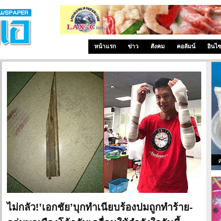
หน้าแรก
ข่าว
สังคม
คอลัมน์
อินไ
ไม่กลัว!’เอกชัย’บุกทำเนียบร้องปมถูกทำร้าย-