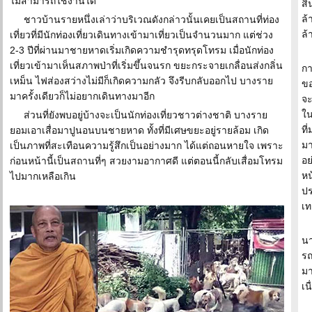
ไม่สามารถใช้งานได้
สิ
ล้
ชาวบ้านรายหนึ่งเล่าว่าบริเวณดังกล่าวนั้นเคยเป็นสถานที่ท่อง
ล้
เที่ยวที่มีนักท่องเที่ยวเดินทางเข้ามาเที่ยวเป็นจำนวนมาก แต่ช่วง
2-3 ปีที่ผ่านมาชายหาดเริ่มเกิดความชำรุดทรุดโทรม เมื่อนักท่อง
เที่ยวเข้ามาเห็นสภาพป่าที่เริ่มขึ้นจนรก ขยะกระจายเกลื่อนส่งกลิ่น
กา
เหม็น ไฟส่องสว่างไม่มีก็เกิดความกลัว จึงรีบกลับออกไป บางราย
ขอ
มาครั้งเดียวก็ไม่อยากเดินทางมาอีก
จะ
ใน
ส่วนที่ยังพบอยู่บ้างจะเป็นนักท่องเที่ยวชาวต่างชาติ บางราย
ที
ยอมเอาเสื่อมาปูนอนบนชายหาด ทั้งที่มีเศษขยะอยู่รายล้อม เกิด
มา
เป็นภาพที่สะเทือนความรู้สึกเป็นอย่างมาก ได้แต่ถอนหายใจ เพราะ
อย
ก่อนหน้านี้เป็นสถานที่ๆ สวยงามอากาศดี แต่ตอนนี้กลับเสื่อมโทรม
หน
ไปมากเหลือเกิน
ปร
เท
นา
รถ
มา
เน