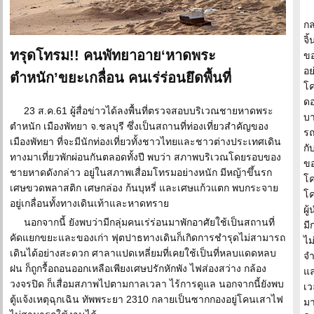
กล
จิ
ทรุดโทรม!! คนพัทยาอาย‘หาดพระ
ขอ
อย
ตำหนัก’ขยะเกลื่อน คนเร่ร่อนยึดพื้นที่
โค
ดอ
23 ส.ค.61 ผู้สื่อข่าวได้ลงพื้นที่ตรวจสอบบริเวณชายหาดพระ
บา
ตำหนัก เมืองพัทยา จ.ชลบุรี ซึ่งเป็นสถานที่ท่องเที่ยวสำคัญของ
รถ
เมืองพัทยา ที่จะมีนักท่องเที่ยวทั้งชาวไทยและชาวต่างประเทศเดิน
กั
ทางมาเที่ยวพักผ่อนกันตลอดทั้งปี พบว่า สภาพบริเวณโดยรอบของ
ขอ
ชายหาดดังกล่าว อยู่ในสภาพเสื่อมโทรมอย่างหนัก มีหญ้าขึ้นรก
โค
เศษขวดพลาสติก เศษกล่อง ก้นบุหรี่ และเศษแก้วแตก พบกระจาย
โค
อยู่เกลื่อนทั้งทางเดินเท้าและหาดทราย
ผู
นอกจากนี้ ยังพบว่ามีกลุ่มคนเร่ร่อนมาพักอาศัยใช้เป็นสถานที่
มี
คัดแยกขยะและของเก่า ฟุตปาธทางเดินก็เกิดการชำรุดไม่สามารถ
ไม
เดินได้อย่างสะดวก ศาลาแปดเหลี่ยมที่เคยใช้เป็นที่หลบแดดหลบ
จำ
ฝน ก็ถูกรื้อถอนออกเหลือเพียงเศษปรักหักพัง ไฟส่องสว่าง กล้อง
แล
วงจรปิด ก็เสื่อมสภาพไปตามกาลเวลา ไร้การดูแล นอกจากนี้ยังพบ
เว
ตู้แจ้งเหตุฉุกเฉิน ทัพพระยา 2310 กลายเป็นซากกองอยู่โคนเสาไฟ
มา