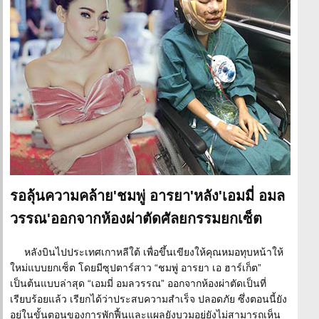
รอลุ้นความคล้าย'ชมพู่ อารยา'หลัง'เอมมี่ อมล
วรรณ'ออกจากห้องผ่าตัดศัลยกรรมยกเซ็ต
หลังบินไปประเทศเกาหลีใต้ เพื่อขึ้นเขียงให้คุณหมอทุบหน้าให้
ใหม่แบบยกเซ็ต โดยมีซุปตาร์สาว “ชมพู่ อารยา เอ ฮาร์เก็ต”
เป็นต้นแบบล่าสุด “เอมมี่ อมลวรรณ” ออกจากห้องผ่าตัดเป็นที่
เรียบร้อยแล้ว เรียกได้ว่าประสบความสำเร็จ ปลอดภัย ซึ่งตอนนี้ยัง
อยู่ในขั้นตอนของการพักฟื้นและแผลยังบวมอยู่ยังไม่สามารถเห็น