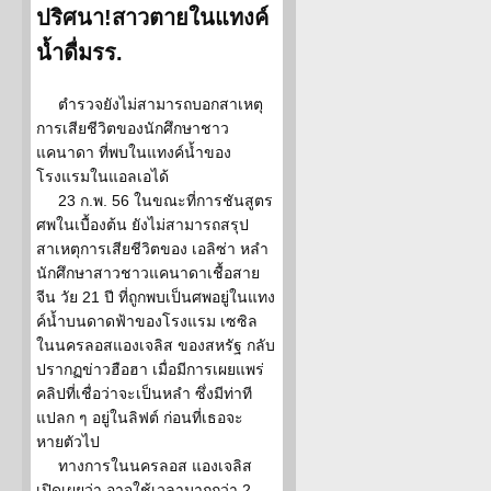
ปริศนา!สาวตายในแทงค์
น้ำดื่มรร.
ตำรวจยังไม่สามารถบอกสาเหตุ
การเสียชีวิตของนักศึกษาชาว
แคนาดา ที่พบในแทงค์น้ำของ
โรงแรมในแอลเอได้
23 ก.พ. 56 ในขณะที่การชันสูตร
ศพในเบื้องต้น ยังไม่สามารถสรุป
สาเหตุการเสียชีวิตของ เอลิซ่า หลำ
นักศึกษาสาวชาวแคนาดาเชื้อสาย
จีน วัย 21 ปี ที่ถูกพบเป็นศพอยู่ในแทง
ค์น้ำบนดาดฟ้าของโรงแรม เซซิล
ในนครลอสแองเจลิส ของสหรัฐ กลับ
ปรากฏข่าวฮือฮา เมื่อมีการเผยแพร่
คลิปที่เชื่อว่าจะเป็นหลำ ซึ่งมีท่าที
แปลก ๆ อยู่ในลิฟต์ ก่อนที่เธอจะ
หายตัวไป
ทางการในนครลอส แองเจลิส
เปิดเผยว่า อาจใช้เวลามากกว่า 2