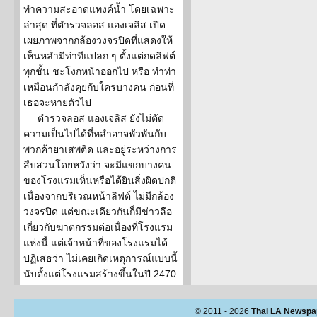
ทำความสะอาดแทงค์น้ำ โดยเฉพาะ
ล่าสุด ที่ตำรวจลอส แองเจลิส เปิด
เผยภาพจากกล้องวงจรปิดที่แสดงให้
เห็นหลำมีท่าทีแปลก ๆ ตั้งแต่กดลิฟต์
ทุกชั้น ชะโงกหน้าออกไป หรือ ทำท่า
เหมือนกำลังคุยกับใครบางคน ก่อนที่
เธอจะหายตัวไป
ตำรวจลอส แองเจลิส ยังไม่ตัด
ความเป็นไปได้ที่หลำอาจพัวพันกับ
พวกค้ายาเสพติด และอยู่ระหว่างการ
สืบสวนโดยหวังว่า จะมีแขกบางคน
ของโรงแรมเห็นหรือได้ยินสิ่งผิดปกติ
เนื่องจากบริเวณหน้าลิฟต์ ไม่มีกล้อง
วงจรปิด แต่ขณะเดียวกันก็มีข่าวลือ
เกี่ยวกับฆาตกรรมต่อเนื่องที่โรงแรม
แห่งนี้ แต่เจ้าหน้าที่ของโรงแรมได้
ปฏิเสธว่า ไม่เคยเกิดเหตุการณ์แบบนี้
นับตั้งแต่โรงแรมสร้างขึ้นในปี 2470
© 2011 - 2026
Thai LA Newspa