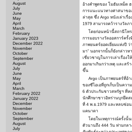
August
อ้างคำพูดของ โมฮัมเหม็ด
July
การแนะแนวทางศาสนาของอิหร
June
ล่าสุด ซึ่ง Argo หนังเล่าเรื่
May
April
1979 สามารถคว้ารางวัลภาพย
March
โดยก่อนหน้านี้สถานีโทรท
February
การมอบรางวัลออสการ์ครั้งที
January 2023
December 2022
ภาพยนตร์ยอดเยี่ยมแห่งปี ว่าเ
November
มา” นอกจากนั้นก็ยังกล่าวหา 
October
เชี่ยวชาญในการเล่าเรื่องให้เ
September
August
ออกมาเกินกว่าเหตุ และสร้าง
July
ขึ้น
June
May
Argo เป็นภาพยนตร์ที่อ้า
April
ของซีไอเอที่ถูกเก็บเป็นคว
March
6 ตัวประกันชาวสหรัฐฯ ที่ห
February 2022
นักศึกษาชาวอิหร่านบุกยึดส
January 2022
December
ที่ 4 พ.ย.1979 และหลบซ่อนต
November
แคนาดา
October
September
โดยในเหตุการณ์ครั้งนั้นย
August
ตัวนานถึง 444 วัน ท่ามกลา
July
สัมพันธ์ระหว่างประเทศของอ