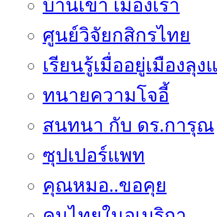
บ้านเขา เมืองเรา
ศูนย์วิจัยกสิกรไทย
เรียนรู้เมื่ออยู่เมืองลุ
ทนายความโจอี้
สนทนา กับ ดร.การุณ
ซุปเปอร์แพท
คุณหมอ..ขอคุย
คนไทยในอเมริกา