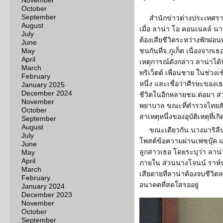
November
October
September
สำนักข่าวต่างประเทศรายง
August
เมื่อ ลาน่า โอ คอนเนลล์ น
July
ต้องเสียชีวิตระหว่างพักผ่อน
June
May
ชนกันที่จ.ภูเก็ต เนื่องจาก
April
เหตุการณ์ดังกล่าว ลาน่าได
March
ทริเว็ตต์ เพื่อนชาย ในช่วง
February
หนึ่ง และเชื่อว่าศีรษะของ
January 2025
December 2024
ชีวิตในอีกหลายชม.ต่อมา ส่ว
November
พยาบาล ขณะที่ตำรวจไทยสั
October
สาเหตุหนึ่งของอุบัติเหตุที่เกิ
September
August
ขณะเดียวกัน นางมาริลี
July
โพสต์ข้อความผ่านเฟซบุ๊ค
June
ลูกสาวเธอ โดยระบุว่า ลาน่า
May
April
ภายใน ส่วนนางโจนน์ ราห์น ด
March
เสียดายที่ลาน่าต้องจบชีวิ
February
อนาคตที่สดใสรออยู่
January 2024
December 2023
November
October
September