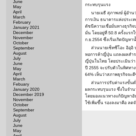
June
กระทบรุนแรง
May
April
นายเมธี สุภาพงษ์ ผู้อ
March
การเงิน ธนาคารแห่งประเทศ
February
ดัชนีความเชื่อมั่นทางธุรกิจป
January 2021
December
มั่น โดยอยู่ที่ 50.8 ครั้งแร
November
ก.ย.2554 ซึ่งเริ่มเกิดปัญห
October
ส่วนนายเซ็ทซึโอะ อิอุ
September
August
หอการค้าญี่ปุ่น แถลงผลสำ
July
ญี่ปุ่นในไทย โดยประเมินว่
June
ปี 2555 จะปรับตัวในทิศทางที่
May
April
64% เห็นว่าสภาพธุรกิจจะดีข
March
ส่วนการปรับค่าแรงขั้นต
Febuary
January 2020
ผลกระทบรุนแรง ซึ่งในจำน
December 2019
โดยมองแนวทางแก้ปัญหาอัน
November
ใช้เพิ่มขึ้น รองลงมาคือ 
October
September
August
July
June
May
April