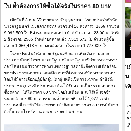
ใบ ย้ำต้องการให้ซื้อได้จริงในราคา 80 บาท
เมื่อวันที่ 3 ส.ค.65นายธนกร วังบุญคงชนะ โฆษกประจำสำนัก
นายกรัฐมนตรี เผยสลากดิจิทัล งวดวันที่ 16 สิงหาคม 2565 จำนวน
9,092,500 ใบ ที่จำหน่ายผ่านแอป “เป๋าตัง” ณ เวลา 23.00 น. วันที่
2 สิงหาคม 2565 จำหน่ายสลากแล้ว 7,313,672 ใบ จำนวนผู้ซื้อ
สลาก 1,066,413 ราย คงเหลือสลากในระบบ 1,778,828 ใบ
โฆษกประจำสำนักนายกรัฐมนตรี กล่าวเพิ่มเติมว่า พลเอก
ประยุทธ์ จันทร์โอชา นายกรัฐมนตรีและรัฐมนตรีว่าการกระทรวง
'เ
กลาโหม เน้นย้ำว่าการทำงานของรัฐบาลคำนึงถึงความเดือดร้อน
ของประชาชนทุกกลุ่ม และมีเจตนาที่ต้องการแก้ปัญหาสลากแพง
นา
โดยไม่มีการเลือกปฏิบัติกลุ่มใดกลุ่มหนึ่งเป็นการเฉพาะ คำนึงถึง
เค
ประชาชนทุกคนทั่วประเทศจะต้องได้รับความเป็นธรรม สามารถ
ซื้อสลากฯ ได้ในราคา 80 บาท โดยในเดือน ส.ค. ได้เพิ่มจุดจำ
หน่ายสลากฯ 80 บาทครบตามเป้าหมายที่วางไว้ 1,077 จุดทั่ว
ประเทศ ซึ่งจะทำให้ประชาชนเข้าถึงสลากฯ ราคา 80 บาทได้มาก
รา
ยิ่งขึ้น ตอบโจทย์ความต้องการของประชาชน
ทห
ชี
เก