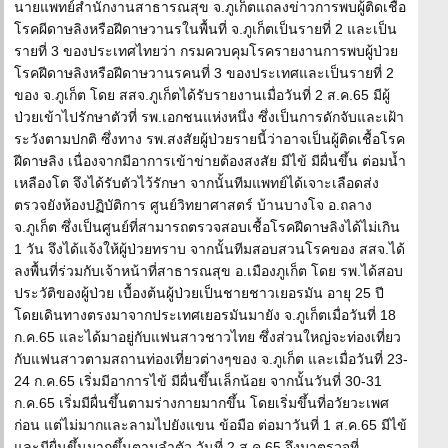
นายแพทย์สำนักงานสาธารณสุข จ.ภูเก็ตแถลงข่าวการพบผู้ติดเชื้อ
โรคผีดาษลิงหรือฝีดาษวานรในพื้นที่ จ.ภูเก็ตเป็นรายที่ 2 และเป็น
รายที่ 3 ของประเทศไทยว่า กรมควบคุมโรครายงานการพบผู้ป่วย
โรคฝีดาษลิงหรือฝีดาษวานรคนที่ 3 ของประเทศและเป็นรายที่ 2
ของ จ.ภูเก็ต โดย สสจ.ภูเก็ตได้รับรายงานเมื่อวันที่ 2 ส.ค.65 มีผู้
ป่วยเข้าไปรักษาตัวที่ รพ.เอกชนแห่งหนึ่ง ซึ่งเป็นการดักจับและเฝ้า
ระวังตามปกติ ซึ่งทาง รพ.สงสัยผู้ป่วยรายนี้ว่าอาจเป็นผู้ติดเชื้อโรค
ฝีดาษลิง เนื่องจากมีอาการเข้าข่ายต้องสงสัย มีไข้ มีผื่นขึ้น ต่อมน้ำ
เหลืองโต จึงได้รับตัวไว้รักษา จากนั้นทีมแพทย์ได้เจาะเลือดส่ง
ตรวจยังห้องปฏิบัติการ ศูนย์วิทยาศาสตร์ บ้านบางโจ อ.ถลาง
จ.ภูเก็ต ซึ่งเป็นศูนย์ที่สามารถตรวจสอบเชื้อโรคฝีดาษลิงได้ไม่เกิน
1 วัน จึงได้แจ้งให้ผู้ป่วยทราบ จากนั้นทีมสอบสวนโรคของ สสจ.ได้
ลงพื้นที่ร่วมกับเจ้าหน้าที่สาธารณสุข อ.เมืองภูเก็ต โดย รพ.ได้สอบ
ประวัติของผู้ป่วย เบื้องต้นผู้ป่วยเป็นชายชาวเยอรมัน อายุ 25 ปี
โดยเดินทางตรงมาจากประเทศเยอรมันมายัง จ.ภูเก็ตเมื่อวันที่ 18
ก.ค.65 และได้มาอยู่กับแฟนสาวชาวไทย ซึ่งส่วนใหญ่จะท่องเที่ยว
กับแฟนสาวตามสถานท่องเที่ยวต่างๆของ จ.ภูเก็ต และเมื่อวันที่ 23-
24 ก.ค.65 เริ่มมีอาการไข้ มีผื่นขึ้นเล็กน้อย จากนั้นวันที่ 30-31
ก.ค.65 เริ่มมีผื่นขึ้นตามร่างกายมากขึ้น โดยเริ่มขึ้นที่อวัยวะเพศ
ก่อน แต่ไม่มากและลามไปยังแขน ข้อมือ ต่อมาวันที่ 1 ส.ค.65 มีไข้
และมีผื่นขึ้นมากขึ้นตามลำตัว วันที่ 2 ส.ค.65 จึงมาตรวจที่