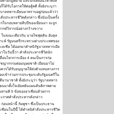
องตามกฎหมาย และนักเคลื่อนไหวทั้งสี่
ก็ได้รับโอกาสให้ต่อสู้คดี ทั้งยังระบุว่า
ฐบาลทหารเมียนมาทราบอยู่ก่อนแล้วว่า
สั่งประหารชีวิตดังกล่าว ซึ่งนับเป็นครั้ง
กในรอบหลายสิบปีของเมียนมา จะถูก
พากษ์วิจารณ์อย่างกว้างขวาง
ในขณะเดียวกัน นายไซฟุดดิน อับดุล
าะห์ รัฐมนตรีกระทรวงต่างประเทศของ
เลเซีย ได้ออกมาตำหนิรัฐบาลทหารเมีย
าในวันนี้ว่า คำสั่งประหารชีวิตนัก
ลื่อนไหวการเมือง 4 คนเป็นการก่อ
ชญากรรมต่อมนุษยชาติ เมียนมาไม่
ควรได้รับอนุญาตให้ส่งตัวแทนทางการ
ืองเข้าร่วมการประชุมระดับรัฐมนตรีใน
ทีนานาชาติ ทั้งยังระบุว่า รัฐบาลทหาร
ียนมาตั้งใจเย้ยหยันแผนสันติภาพตาม
นทามติ 5 ข้อของอาเซียนด้วยการ
ะกาศคำสั่งประหารดังกล่าว
ก่อนหน้านี้ กัมพูชา ซึ่งเป็นประธาน
เซียนในปีนี้ ได้ตำหนิคำสั่งประหารชีวิต