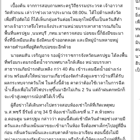
นั
เบื้องต้น จากการสอบถามพระครูวิถีธรรมประวรต เจ้าอาวาส
ระ
วัดหัวถนน เล่าว่าช่วงเวลาประมาณ 08.00น. ได้ไปด้านหลังวัด
ยิ
เพื่อที่ไปตัดไม้ ก็ได้เห็นกลุ่มควันค่อยโหมลุกไหม้ขึ้นเป็นควันสีดำ
เพ
ทางเจ้าอาวาสจึงโทรแจ้งประสานหน่วยบรรเทาสาธารณภัยใน
ทห
พื้นที่นครปฐม ,นนทบุรี ,กทม.มาตรวจสอบ บ่อขยะนี้ก็ยังมีขยะมา
เค
ทิ้งที่นี่เหมือนเดิม ยังมีคนเข้าออกตลอด และมีหมู่บ้านหลายหมู่
มิ
หลายตำบลที่อยู่ติดกับบ่อขยะอีกด้วย
คน
นายคมสัน เจริญอาจ รองผู้ว่าราชการจังหวัดนครปฐม ได้ลงพื้น
นา
ที่พร้อมระดมรถฉีดน้ำจากเทศบาลใกล้เคียง หน่วยบรรเทา
ฮิ
สาธารณภัยนำรถดับเพลิง กว่า 40 คัน เข้าระดมฉีดน้ำอย่างเร่ง
เป
ด่วน พร้อมสั่งให้หน่วยงานเกี่ยวข้องจัดกำลังดูแลชาวบ้านที่ได้รับ
ผลกระทบจากควันไฟ ในครั้งนี้ด้วย คาดว่าต้องใช้เวลาในการฉีด
น้ำเลี้ยงเพื่อไม่ให้ไฟประทุขึ้นมาอีกไม่เกิน 2 วัน แต่ถ้าฝนตกหนักก็
จะเข้าสู่เหตุการณ์ปกติได้เร็วขึ้น
ผู้สื่อข่าวได้เดินทางไปตรวจสอบห้องเช่าใกล้ที่เกิดเหตุพบ
น.ส.พชรี ยี่รัมย์ อายุ 34 ปี ห้องเช่าไม่มีเลขที่ ม.7 ต.ห้วยพระ
อ.ดอนตูม นครปฐม กล่าวว่า ตอนนี้ตัแต่เช้ามีควันดำพอช่วงสายมี
ควันและกลิ่นเหม็นเผาขยะเข้ามาในห้อง จึงต้องพาเด็กๆไปอยู่ที่อื่น
ก่อน กลิ่นควันเหม็นและแสบตาคล้ายจะอาเจียน ตอนนี้ยังไม่มี
หน่วยงานของรัฐเข้ามาตรวจสอบ หรือถ้าสั่งให้ตนออกไปอยู่ที่อื่นก็