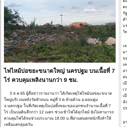
ต้
คน
รั
คำ
แร
วิ
เล
มา
นม
เค
ไฟไหม้บ่อขยะขนาดใหญ่ นครปฐม บนเนื้อที่ 7
อา
สม
ไร่ ควบคุมเพลิงนานกว่า 9 ชม.
เม
เว
3 ส.ค.65 ผู้สื่อข่าวรายงานว่า ได้เกิดเหตุไฟไหม้บ่อขยะขนาด
เม
ใหญ่บริเวณหลังวัดหัวถนน หมู่ที่ 3 ต.ห้วยด้วน อ.ดอนตูม
ฉั
จ.นครปฐม ในที่เกิดเหตุเป็นบ่อทิ้งขยะของเอกชนจำนวนเนื้อที่ 7
ปร
ไร่ เป็นบ่อดินลึกกว่า 12 เมตร ช่วงเช้าไฟได้ลุกไหม้ ยังไม่สามารถ
ควบคุมไฟได้จนช่วงประมาณ 18.00 น.ที่ผ่านฝนตกหนักจึงทำให้
อา
เหลือแต่กลุ่มควัน