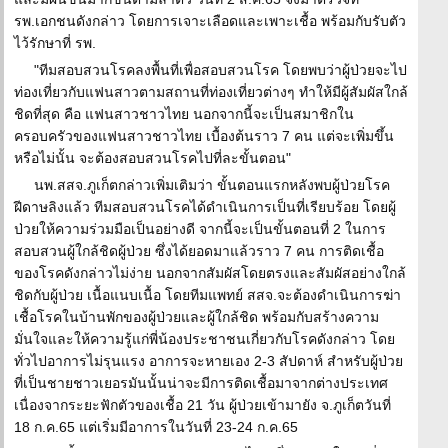
รพ.เอกชนดังกล่าว โดยการเจาะเลือดและเพาะเชื้อ พร้อมกับรับตัว
ไว้รักษาที่ รพ.
"ทีมสอบสวนโรคลงพื้นที่เพื่อสอบสวนโรค โดยพบว่าผู้ป่วยจะไป
ท่องเที่ยวกับแฟนสาวตามสถานที่ท่องเที่ยวต่างๆ ทำให้มีผู้สัมผัสใกล้
ชิดที่สุด คือ แฟนสาวชาวไทย นอกจากนี้จะเป็นสมาชิกใน
ครอบครัวของแฟนสาวชาวไทย เบื้องต้นราว 7 คน แต่จะเพิ่มขึ้น
หรือไม่นั้น จะต้องสอบสวนโรคไปที่ละขั้นตอน"
นพ.สสจ.ภูเก็ตกล่าวเพิ่มเติมว่า ขั้นตอนแรกหลังพบผู้ป่วยโรค
ฝีดาษลิงแล้ว ทีมสอบสวนโรคได้ดำเนินการเป็นที่เรียบร้อย โดยผู้
ป่วยให้ความร่วมมือเป็นอย่างดี จากนี้จะเป็นขั้นตอนที่ 2 ในการ
สอบสวนผู้ใกล้ชิดผู้ป่วย ซึ่งได้ยอดมาแล้วราว 7 คน การติดเชื้อ
ของโรคดังกล่าวไม่ง่าย นอกจากสัมผัสโดยตรงและสัมผัสอย่างใกล้
ชิดกับผู้ป่วย เนื้อแนบเนื้อ โดยทีมแพทย์ สสจ.จะต้องดำเนินการฆ่า
เชื้อโรคในบ้านพักของผู้ป่วยและผู้ใกล้ชิด พร้อมกับสร้างความ
มั่นใจและให้ความรู้แก่พี่น้องประชาชนเกี่ยวกับโรคดังกล่าว โดย
ทั่วไปอาการไม่รุนแรง อาการจะหายเอง 2-3 สัปดาห์ สำหรับผู้ป่วย
ที่เป็นชายชาวเยอรมันนั้นน่าจะมีการติดเชื้อมาจากต่างประเทศ
เนื่องจากระยะฟักตัวของเชื้อ 21 วัน ผู้ป่วยเข้ามายัง จ.ภูเก็ตวันที่
18 ก.ค.65 แต่เริ่มมีอาการในวันที่ 23-24 ก.ค.65