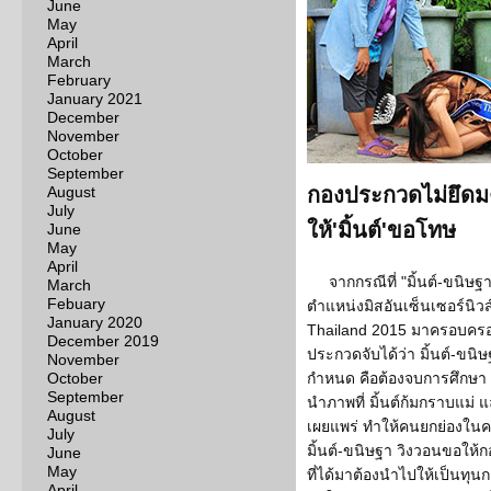
June
May
April
March
February
January 2021
December
November
October
September
August
กองประกวดไม่ยึดม
July
ให้'มิ้นต์'ขอโทษ
June
May
April
จากกรณีที่ "มิ้นต์-ขนิษฐ
March
Febuary
ตำแหน่งมิสอันเซ็นเซอร์นิ
January 2020
Thailand 2015 มาครอบครอ
December 2019
ประกวดจับได้ว่า มิ้นต์-ขนิษ
November
October
กำหนด คือต้องจบการศึกษา ม.
September
นำภาพที่ มิ้นต์ก้มกราบแม่
August
เผยแพร่ ทำให้คนยกย่องในค
July
มิ้นต์-ขนิษฐา วิงวอนขอให้
June
May
ที่ได้มาต้องนำไปให้เป็นทุน
April