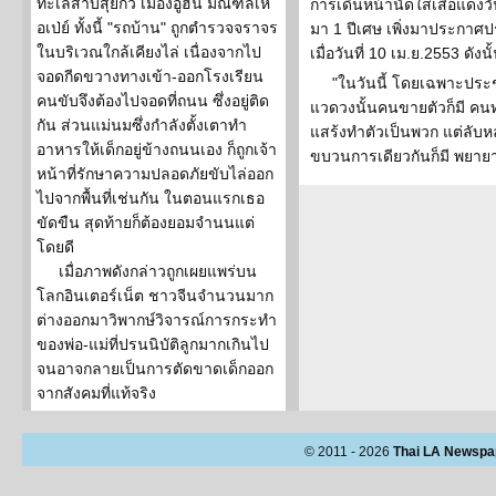
ทะเลสาบสุยกั่ว เมืองอู่ฮั่น มณฑลเห
การเดินหน้านัดใส่เสื้อแดงวันท
อเป่ย์ ทั้งนี้ "รถบ้าน" ถูกตำรวจจราจร
มา 1 ปีเศษ เพิ่งมาประกาศป
ในบริเวณใกล้เคียงไล่ เนื่องจากไป
เมื่อวันที่ 10 เม.ย.2553 ดังน
จอดกีดขวางทางเข้า-ออกโรงเรียน
"ในวันนี้ โดยเฉพาะประ
คนขับจึงต้องไปจอดที่ถนน ซึ่งอยู่ติด
แวดวงนั้นคนขายตัวก็มี คนท
กัน ส่วนแม่นมซึ่งกำลังตั้งเตาทำ
แสร้งทำตัวเป็นพวก แต่ลับห
อาหารให้เด็กอยู่ข้างถนนเอง ก็ถูกเจ้า
ขบวนการเดียวกันก็มี พยาย
หน้าที่รักษาความปลอดภัยขับไล่ออก
ไปจากพื้นที่เช่นกัน ในตอนแรกเธอ
ขัดขืน สุดท้ายก็ต้องยอมจำนนแต่
โดยดี
เมื่อภาพดังกล่าวถูกเผยแพร่บน
โลกอินเตอร์เน็ต ชาวจีนจำนวนมาก
ต่างออกมาวิพากษ์วิจารณ์การกระทำ
ของพ่อ-แม่ที่ปรนนิบัติลูกมากเกินไป
จนอาจกลายเป็นการตัดขาดเด็กออก
จากสังคมที่แท้จริง
© 2011 - 2026
Thai LA Newspa