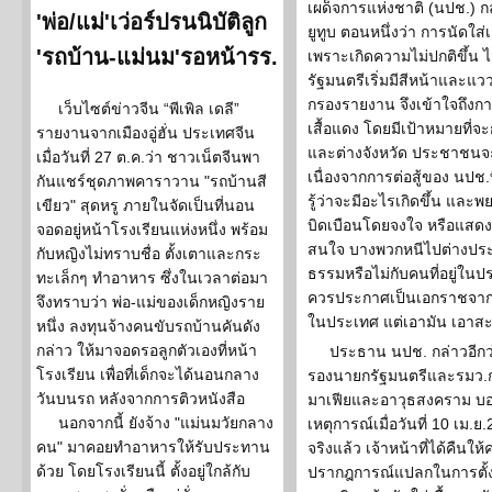
เผด็จการแห่งชาติ (นปช.) 
'พ่อ/แม่'เว่อร์ปรนนิบัติลูก
ยูทูบ ตอนหนึ่งว่า การนัดใส่เสื
'รถบ้าน-แม่นม'รอหน้ารร.
เพราะเกิดความไม่ปกติขึ้น ไ
รัฐมนตรีเริ่มมีสีหน้าและแว
กรองรายงาน จึงเข้าใจถึงกา
เว็บไซต์ข่าวจีน “พีเพิล เดลี”
เสื้อแดง โดยมีเป้าหมายที่
รายงานจากเมืองอู่ฮั่น ประเทศจีน
และต่างจังหวัด ประชาชนจะ
เมื่อวันที่ 27 ต.ค.ว่า ชาวเน็ตจีนพา
เนื่องจากการต่อสู้ของ นปช
กันแชร์ชุดภาพคาราวาน "รถบ้านสี
รู้ว่าจะมีอะไรเกิดขึ้น และ
เขียว" สุดหรู ภายในจัดเป็นที่นอน
บิดเบือนโดยจงใจ หรือแสดง
จอดอยู่หน้าโรงเรียนแห่งหนึ่ง พร้อม
สนใจ บางพวกหนีไปต่างประ
กับหญิงไม่ทราบชื่อ ตั้งเตาและกระ
ธรรมหรือไม่กับคนที่อยู่ในปร
ทะเล็กๆ ทำอาหาร ซึ่งในเวลาต่อมา
ควรประกาศเป็นเอกราชจาก นป
จึงทราบว่า พ่อ-แม่ของเด็กหญิงราย
ในประเทศ แต่เอามัน เอาสะใ
หนึ่ง ลงทุนจ้างคนขับรถบ้านคันดัง
กล่าว ให้มาจอดรอลูกตัวเองที่หน้า
ประธาน นปช. กล่าวอีกว่
โรงเรียน เพื่อที่เด็กจะได้นอนกลาง
รองนายกรัฐมนตรีและรมว.
วันบนรถ หลังจากการติวหนังสือ
มาเฟียและอาวุธสงคราม บอก
นอกจากนี้ ยังจ้าง "แม่นมวัยกลาง
เหตุการณ์เมื่อวันที่ 10 เม.
คน" มาคอยทำอาหารให้รับประทาน
จริงแล้ว เจ้าหน้าที่ได้คืนให้ค
ด้วย โดยโรงเรียนนี้ ตั้งอยู่ใกล้กับ
ปรากฎการณ์แปลกในการตั้ง