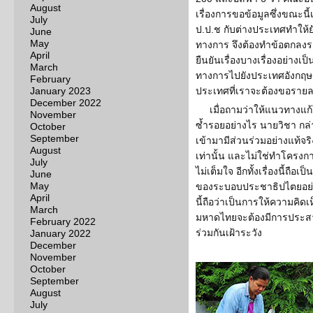
August
เรื่องการขอข้อมูลซึ่งขณะนี
July
ป.ป.ช กับต่างประเทศทำให้ยั
June
May
ทางการ จึงต้องทำข้อตกลงร
April
ยืนยันเรื่องบางเรื่องอย่างเ
March
ทางการไปยังประเทศอังกฤษ 
February
January 2023
ประเทศที่เราจะต้องขอรายล
December 2022
เมื่อถามว่าให้แนวทางแก้
November
ซ้ำรอยอย่างไร นายวิชา กล่า
October
September
เข้ามามีส่วนร่วมอย่างแท้จร
August
เท่านั้น และไม่ใช่ทำโครง
July
ไม่เต็มใจ อีกทั้งเรื่องนี้ถือ
June
May
ของระบอบประชาธิปไตยอย่าง
April
นี้ถือว่าเป็นการให้ความคิด
March
มหาดไทยจะต้องมีการประสา
February 2022
ร่วมกันเฝ้าระวัง
January 2022
December
November
October
September
August
July