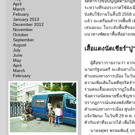
จัดทำร่างข้อบัญญัติตามก
April
ระหว่างที่รอประกาศใช้ผังเ
March
Febuary
บังคับใช้ภายในสิ้นปี 2558 
January 2013
แล้ว จะเตรียมสำรวจพื้นที่ เพ
December 2012
เสนอแนะ ในระดับพื้นที่ของอ
November
แนวทางพัฒนาพื้นที่อย่างเ
October
September
August
เสื้อแดงนัดเชียร์"ปู"
July
June
May
ผู้สื่อข่าวรายงานว่า จากก
April
นายกรัฐมนตรี จะเดินทางไ
March
February
ตำแหน่งทางการเมือง ในวันที
ความเพิ่มเติมในคดีทุจริตจ
ร่วมคนเสื้อแดงปรากฏในสื่
ข้อความนัดหมายซึ่งเชิญชว
ปรากฏการณ์แสดงพลังที่ศา
ตำแหน่งทางการเมือง ศูนย์
แจ้งวัฒนะ ในวันที่ 29 ต.ค
ตัวกันเท่าที่จะมากได้ เพื่อ
นายจตุพร พรหมพันธุ์ 