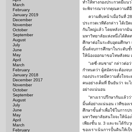
ทำให้ทางกองประกวดมีแนวโน้
March
จะพิจารณาจากคุณความดีอีกค
February
January 2019
ความคืบหน้าเมื่อวันที่ 28
December
ประกวดเวทีดังกล่าว ได้เปิดเผ
November
กันใหญ่แล้ว โดยหลังจากมินต
October
September
มหาวิทยาลัยแห่งหนึ่งได้ติดต
August
ศึกษาต่อในระดับอุดมศึกษา 
July
มิ้นต์จบการศึกษาในระดับชั้น
June
May
ให้น้องออกมาขอโทษสังคม เพื่
April
"เดซี่-สมชาย" กล่าวต่อว
March
February
กำหนดว่า ผู้สมัครจะต้องจบ
January 2018
กองประกวดมีความตั้งใจจะผล
December 2017
คนอย่างเต็มที่ ยืนยันว่า จะ
November
อย่างแน่นอน
October
September
"ทางเราปรึกษากันแล้วว่
August
มิ้นต์อย่างแน่นอน เวทีของ
July
June
ศึกษาขั้นต่ำเพื่อใช้ในการปร
May
มหาวิทยาลัยสนใจจะให้น้อง
April
เพียงชั้น ม. 3 และจะได้รับวุ
March
ของเราเน้นการปั้นดินให้เป็
February