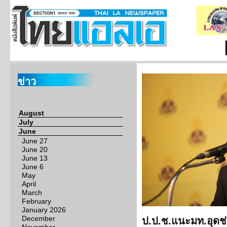
ข่าว
August
July
June
June 27
June 20
June 13
June 6
May
April
March
February
January 2026
December
ป.ป.ช.แนะมท.อุดช