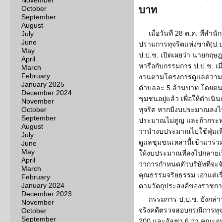
November
October
บาท
September
August
เมื่อวันที่ 28 ต.ค. ที
July
June
ปรามการทุจริตแห่งชาติ(ป.
May
ป.ป.ช. เปิดเผยว่า นายกฤ
April
หารือกับกรรมการ ป.ป.ช. เมื่
March
February
งานตามโครงการดูแลความ
January 2025
ตำบลละ 5 ล้านบาท โดยตน
December 2024
ชุมชนอยู่แล้ว เพื่อให้ดำเ
November
October
ทุจริต หากมีงบประมาณลงไป
September
ประมาณไม่สูญ และถ้ากระท
August
ว่านำงบประมาณไปใช้ฟุ่มเฟือ
July
ดูแลชุมชนเหล่านี้เข้ามาร่ว
June
May
ให้งบประมาณที่ลงไปกลายเป
April
ว่าการกำหนดตัวบริษัทที่จะจั
March
คุณธรรมจริยธรรม เอาแต่เรื่
February
January 2024
ตามวัตถุประสงค์ของราชก
December 2023
กรรมการ ป.ป.ช. ยังกล่า
November
จริงคดีตรวจสอบกรณีการทุจริต
October
September
200 และอัลฟา 6 ว่า คณะอ