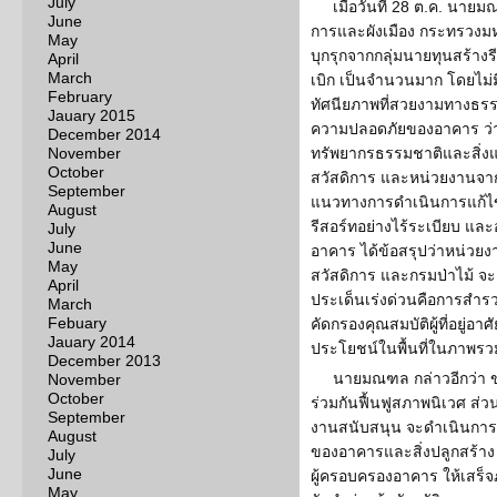
July
เมื่อวันที่ 28 ต.ค. นา
June
การและผังเมือง กระทรวงมห
May
บุกรุกจากกลุ่มนายทุนสร้างรีส
April
March
เบิก เป็นจำนวนมาก โดยไม่ม
February
ทัศนียภาพที่สวยงามทางธรร
Jauary 2015
ความปลอดภัยของอาคาร ว่
December 2014
November
ทรัพยากรธรรมชาติและสิ่ง
October
สวัสดิการ และหน่วยงานจาก 
September
แนวทางการดำเนินการแก้ไข
August
รีสอร์ทอย่างไร้ระเบียบ แ
July
June
อาคาร ได้ข้อสรุปว่าหน่วย
May
สวัสดิการ และกรมป่าไม้ จะ
April
ประเด็นเร่งด่วนคือการสำ
March
Febuary
คัดกรองคุณสมบัติผู้ที่อยู่
Jauary 2014
ประโยชน์ในพื้นที่ในภาพรว
December 2013
นายมณฑล กล่าวอีกว่า 
November
October
ร่วมกันฟื้นฟูสภาพนิเวศ ส่
September
งานสนับสนุน จะดำเนินการ
August
ของอาคารและสิ่งปลูกสร้า
July
June
ผู้ครอบครองอาคาร ให้เสร็จภา
May