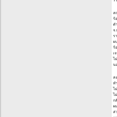
ร่
สถ
ร้
ตำ
จ.
รา
ผบ
ร้
เจ
ไม
นอ
สง
ทำ
ไม
ไม
กล
ผม
ส่