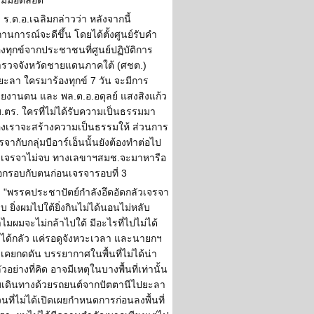
วมมือตลอด
ร.ต.อ.เฉลิมกล่าวว่า หลังจากนี้
านการณ์จะดีขึ้น โดยได้ตั้งศูนย์รับคำ
องทุกข์จากประชาชนที่ศูนย์ปฏิบัติการ
รวจจังหวัดชายแดนภาคใต้ (ศชต.)
ยะลา ใครมาร้องทุกข์ 7 วัน จะมีการ
ยงานตน และ พล.ต.อ.อดุลย์ แสงสิงแก้ว
.ตร. ใครที่ไม่ได้รับความเป็นธรรมมา
องเราจะสร้างความเป็นธรรมให้ ส่วนการ
รจากับกลุ่มบีอาร์เอ็นนั้นยังต้องทำต่อไป
่เจรจาไม่จบ ทางเลขาฯสมช.จะมาหารือ
กรอบกับตนก่อนเจรจารอบที่ 3
"พรรคประชาปัตย์กำลังอึดอัดกลัวเจรจา
บ ยิ่งผมไปใต้ยิ่งกินไม่ได้นอนไม่หลับ
ไมผมจะไม่กล้าไปใต้ มีอะไรที่ไปไม่ได้
่ได้กลัว แค่รอดูจังหวะเวลา และนายกฯ
่เคยกดดัน บรรยากาศในพื้นที่ไม่ได้น่า
ัวอย่างที่คิด อาจมีเหตุในบางพื้นที่เท่านั้น
เดินทางด้วยรถยนต์จากปัตตานีไปยะลา
วนที่ไม่ได้เปิดเผยกำหนดการก่อนลงพื้นที่