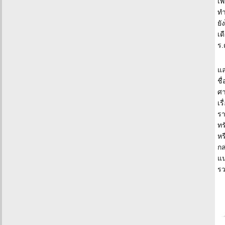
เพ
ทำ
ยั
เด
ร.
แล
ชื
ศา
เร
รา
ทร
หร
กล
แน
ร