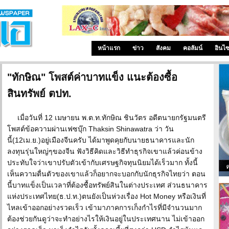
หน้าแรก
ข่าว
สังคม
คอลัมน์
อินไ
"ทักษิณ" โพสต์ค่าบาทแข็ง แนะต้องซื้อ
สินทรัพย์ ตปท.
เมื่อวันที่ 12 เมษายน พ.ต.ท.ทักษิณ ชินวัตร อดีตนายกรัฐมนตรี
โพสต์ข้อความผ่านเฟซบุ๊ก Thaksin Shinawatra ว่า วัน
นี้(12เม.ย.)อยู่เมืองจีนครับ ได้มาพูดคุยกับนายธนาคารและนัก
ลงทุนรุ่นใหญ่ๆของจีน ฟังวิธีคิดและวิธีทำธุรกิจเขาแล้วค่อนข้าง
ประทับใจว่าเขาปรับตัวเข้ากับเศรษฐกิจทุนนิยมได้เร็วมาก ทั้งนี้
เห็นความตื่นตัวของเขาแล้วก็อยากจะบอกกับนักธุรกิจไทยว่า ตอน
นี้บาทแข็งเป็นเวลาที่ต้องซื้อทรัพย์สินในต่างประเทศ ส่วนธนาคาร
แห่งประเทศไทย(ธ.ป.ท.)ตนยังเป็นห่วงเรื่อง Hot Money หรือเงินที่
ไหลเข้าออกอย่างรวดเร็ว เข้ามาภาคการเก็งกำไรที่มีจำนวนมาก
ต้องช่วยกันดูว่าจะทำอย่างไรให้เงินอยู่ในประเทศนาน ไม่เข้าออก