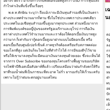
อย่างรวดเร็ว มาเก็งกำไรกับทั้งดอกเบี้ยที่สูงกว่า USD กำไรหุ้นและ
กำไรค่าเงินที่แข็งขึ้นเรื่อยๆ
เฉ
พ.ต.ท.ทักษิณ ระบุว่า ถึงแม้เราจะมีเงินทุนสำรองที่เป็นเงินตรา
นอ
ต่างประเทศจำนวนมากก็ตาม ซึ่งไม่ใช่ประเทศเราประเทศเดียว
ประเทศในเอเชียทุนสำรองขึ้นสูงมากทุกประเทศ ส่วนหนึ่งมาจาก
การพิมพ์แบงค์ของญี่ปุ่นของสหรัฐอเมริกาและยุโรป การถือเงิน
ตราต่างประเทศไว้จำนวนมากและเราต้องให้ดอกเบี้ยเงินบาทสูง
ดอ
กว่ามาก ก็เท่ากับเรากู้ดอกเบี้ยสูงมาฝากแบบไม่มีดอกเบี้ย หรือ
รั
ดอกเบี้ยเกือบศูนย์เปอร์เซ็นต์ ภาคธุรกิจต้องเตรียมรับสภาพคล่อง
ลง
ของโลกที่สูง แต่เงินก็จะไหลไปที่ทำกำไรได้ การมีของดีๆไว้ขาย
กา
หรือให้เขามาลงทุนก็จะมีคนเอาเงินมาลงทุนด้วยเยอะ ซึ่งจะเห็นได้
ใช
จากการ Over Subscribe ของกองทุนโครงสร้างพื้นฐานของบริษัท
คว
รถไฟฟ้าบีทีเอสเมื่อสัปดาห์ที่แล้ว เปรียบเสมือนว่าฝนกำลังตกให้รีบ
พล
หาที่รองน้ำฝนที่เป็นภาชนะที่สะอาด ไม่รั่ว มารองรับให้เร็วนะครับ
ทห
เพราะไม่รู้ว่าฝนจะตกอยู่นานแค่ไหน
ทำ
ผบ
อย
ปั
ผบ
เห