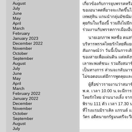
August
เกี่ยวข้องกับการยุบพรรคหรือ
July
ของอนาคตที่อาจจะเกิดขึ้นได
June
เทพสุทิน แกนนำกลุ่มมัชฌิมา
May
คุยกันในเรื่องนี้ รวมถึงไม่ม
April
March
ร่วมงานกับพรรคการเมืองอื่
February
นายเอกภาพ พลซื่อ คนสน
January 2023
December 2022
บริหารพรรคไทยรักไทยที่แยก
November
สัมภาษณ์ว่า วันนี้เป็นการ
October
ของสายเพื่อแผ่นดิน แต่หล
September
August
เลาหะพงศ์ชนะ รวมถึงสมาชิ
July
เป็นทางการ ส่วนจะกลับมาร่
June
ไม่ขอตอบแต่มีการพูดคุยและม
May
April
ผู้สื่อข่าวรายงานว่าสมา
March
พ.ค. เวลา 10.00 น.จะมีการ
February 2022
ไทยรักไทย ย่านนางเลิ้ง จา
January 2022
December
พิราบ 111 ตัว เวลา 17.30 
November
ที่โรงแรมมิราเคิล แกรนด์ 
October
วัตร อดีตนายกรัฐมนตรีจะว
September
August
July