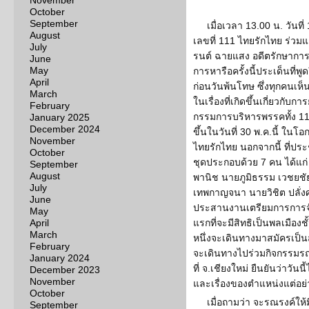
November
October
September
เมื่อเวลา 13.00 น. วันที
August
เลขที่ 111 ไทยรักไทย ร่ว
July
รนต์ ฉายแสง อดีตรักษาการ
June
May
การหารือครั้งนี้ประเด็นที่พู
April
ก่อนวันพ้นโทษ ซึ่งทุกคนเห
March
ในเรื่องที่เกิดขึ้นเกี่ยวกั
February
กรรมการบริหารพรรคทั้ง 11
January 2025
December 2024
ขึ้นในวันที่ 30 พ.ค.นี้ ใน
November
ไทยรักไทย นอกจากนี้ ที่ปร
October
ชุดประกอบด้วย 7 คน ได้แก่ 
September
August
พานิช นายภูมิธรรม เวชยช
July
เทพกาญจนา นายวิชิต ปลั่ง
June
ประสานงานเตรียมการการจัด
May
April
แรกที่จะมีสิทธิเป็นพลเมือง
March
หนึ่งจะเดินทางมาสมัครเป็น
February
จะเดินทางไปร่วมกิจกรรมรณร
January 2024
ที่ จ.เชียงใหม่ ยืนยันว่าวันนี้
December 2023
November
และเรื่องของตำแหน่งแต่อย่า
October
เมื่อถามว่า จะรณรงค์ให
September