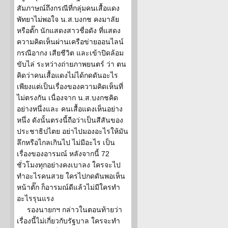
สัมภาษณ์ถึงกรณีที่กลุ่มคนเสื้อแดง
พัทยาไม่พอใจ น.ส.บงกช คงมาลัย
หรือตั๊ก นักแสดงสาวชื่อดัง ที่แสดง
ความคิดเห็นผ่านเครือข่ายออนไลน์
กรณีอากง เสียชีวิต และเข้าปิดล้อม
ขับไล่ ระหว่างถ่ายภาพยนตร์ ว่า ตน
คิดว่าคนเสื้อแดงไม่ได้กดดันอะไร
เพียงแต่เป็นเรื่องของความคิดเห็นที่
ไม่ตรงกัน เนื่องจาก น.ส.บงกชคิด
อย่างหนึ่งและ คนเสื้อแดงเห็นอย่าง
หนึ่ง ดังนั้นตรงนี้ถือว่าเป็นสีสันของ
ประชาธิปไตย อย่าไปมองอะไรให้มัน
ลึกหรือไกลเกินไป ไม่มีอะไร เป็น
เรื่องของอารมณ์ หลังจากนี้ 72
ชั่วโมงทุกอย่างคงเบาลง ใครจะไป
ทำอะไรคนสวย ใครไปกดดันพอเห็น
หน้าตั๊ก ก็อารมณ์ดีแล้วไม่มีใครทำ
อะไรรุนแรง
รองนายกฯ กล่าวในตอนท้ายว่า
เรื่องนี้ไม่เกี่ยวกับรัฐบาล ใครจะทำ