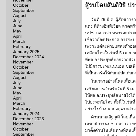
November
สู้รบโดยสันติวิธี 
October
September
August
วันที่ 26 มี.ค. ผู้สื่อข
July
June
แดง ที่ห้างอิมพีเรียล ลาดพ
May
นปช. กล่าวว่า ทหารจะประกา
April
เชื่อว่าต้องประกาศ การจะปร
March
เพราะแต่ละฝ่ายแสดงตัวออก
February
January 2025
เคลื่อนไหวในวันที่ 5 เม.ย.
December 2024
ที่พล.อ.ประยุทธ์บอกว่ากล
November
ไม่มีการปะทะแน่นอน ขอเพีย
October
September
ที่เป็นการ์ดให้กับกปปส.กั
August
ในเวลาอย่างนี้คนเสื้อ
July
June
เตรียมการสำหรับวันที่ 5 เม
May
ให้พล.อ.ประยุทธ์สบายใจได้
April
ไปปะทะกับใคร ทั้งนี้ในวันท
March
February
อย่างไรบ้าง นายจตุพรกล่าว
January 2024
ด้านนายณัฐวุฒิ ใสยเกื้อ
December 2023
เลขาธิการนปช. กล่าวว่า ท
November
October
มาตั้งด่านในเส้นทางที่คนเสื
September