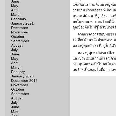
June
แจ้งวัฒนะรวมทั้งหลวงปู่พุ
May
April
รายงานข่าวแจ้งว่า ที่เกิดเ
March
ขนาด 40 มม. ที่ถูกยิงจากเคร
February
ตกในค่ายทหารกองร้อยที่ 
January 2021
ลูกเบื้องต้นไม่มีผู้ได้รับบาดเ
December
November
จากการตรวจสอบพบว่าระ
October
12 ที่อยู่ด้านหลังค่ายทหาร 
September
August
หลวงปู่พุทธอิสระที่อยู่ใกล้เค
July
หลวงปู่พุทธะอิสระ เปิด
June
และประเมินสถานการณ์คาดว่า
May
April
กระสุนพลาดเป้าไปตกในค่า
March
คนร้ายเป็นกลุ่มใดที่มาก่อเหต
Febuary
January 2020
December 2019
November
October
September
August
July
June
May
April