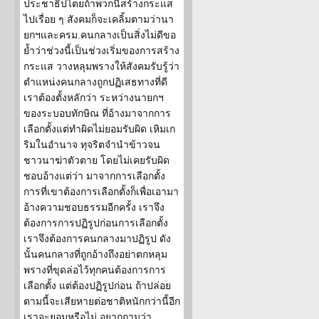
ประชาธิปไตยถ้าพวกนี้สร้างกระแส
ไปเรื่อย ๆ สังคมก็จะเคลิ้มตามว่านา
ยกฯและครม.คนกลางเป็นสิ่งไม่ดีขอ
ย้ำว่าช่วงนี้เป็นช่วงเริ่มของการสร้าง
กระแส วางหลุมพรางให้สังคมรับรู้ว่า
ตำแหน่งคนกลางถูกปฏิเสธทางที่ดี
เราต้องตั้งหลักว่า ระหว่างนายกฯ
ของระบอบทักษิณ ที่อ้างมาจากการ
เลือกตั้งแต่ทำผิดไม่ยอมรับผิด เหิมเก
ริมในอำนาจ ทุจริตจำนำข้าวจน
ชาวนาฆ่าตัวตาย โดยไม่เคยรับผิด
ชอบอ้างแต่ว่า มาจากการเลือกตั้ง
การที่เขาต้องการเลือกตั้งก็เพื่อเอามา
อ้างความชอบธรรมอีกครั้ง เราจึง
ต้องการการปฏิรูปก่อนการเลือกตั้ง
เราจึงต้องการคนกลางมาปฏิรูป ดัง
นั้นคนกลางที่ถูกอ้างถึงอย่าตกหลุม
พรางที่ขุดล่อไว้ทุกคนต้องการการ
เลือกตั้ง แต่ต้องปฏิรูปก่อน ถ้าปล่อย
ตามนี้จะเสียหายต่อชาติหนักกว่านี้อีก
เราจะยอมหรือไม่ อยากถามว่า