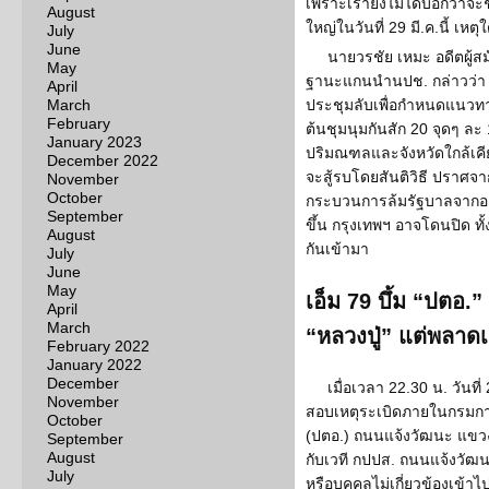
เพราะเรายังไม่ได้บอกว่าจะ
August
ใหญ่ในวันที่ 29 มี.ค.นี้ เหตุ
July
June
นายวรชัย เหมะ อดีตผู้ส
May
ฐานะแกนนำนปช. กล่าวว่า ใ
April
March
ประชุมลับเพื่อกำหนดแนวทางขั
February
ต้นชุมนุมกันสัก 20 จุดๆ ละ
January 2023
ปริมณฑลและจังหวัดใกล้เคีย
December 2022
จะสู้รบโดยสันติวิธี ปราศจา
November
October
กระบวนการล้มรัฐบาลจากองค
September
ขึ้น กรุงเทพฯ อาจโดนปิด ท
August
กันเข้ามา
July
June
May
เอ็ม 79 บึ้ม “ปตอ.
April
March
“หลวงปู่” แต่พลาดเ
February 2022
January 2022
December
เมื่อเวลา 22.30 น. วันที่
November
สอบเหตุระเบิดภายในกรมการ
October
(ปตอ.) ถนนแจ้งวัฒนะ แขวงท
September
August
กับเวที กปปส. ถนนแจ้งวัฒน
July
หรือบุคคลไม่เกี่ยวข้องเข้าไปใ