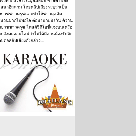
ึ่งวิพากษ์วิจารณ์มูฮัมหมัด ศาสดาของ
สนาอิสลาม โดยคลิปเสียงระบุว่าเป็น
กบวชชาวดรูซและทำให้ชาวมุสลิม
นวนมากไม่พอใจ ต่อมานายมัรวัน คิวาน
กบวชชาวดรูซ โพสต์วิดีโอชี้แจงบนเครือ
ายสังคมออนไลน์ว่าไม่ได้มีส่วนต้องรับผิด
บต่อคลิปเสียงดังกล่าว...