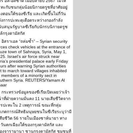
ร์ อัล-อัสซาด เมื่อปลายปี 2567 ไม่ให้
ทะกับชนกลุ่มน้อยนิกายดรูซที่อาศัยอยู่
งตอนใต้ของซีเรีย และเกิดขึ้นไม่กี่วัน
ังการปะทะดุเดือดระหว่างกองกำลัง
ับสนุนรัฐบาลซีเรียกับนักรบนิกายดรูซ
ล้กรุงดามัสกัส
อิสราเอล “ถล่มซ้ำ” – Syrian security
rces check vehicles at the entrance of
uze town of Sahnaya, Syria, May 1,
25. Israel’s air force struck near
ria’s presidential palace early Friday
urs after warning Syrian authorities
t to march toward villages inhabited
 members of a minority sect in
uthern Syria. REUTERS/Yamam Al
haar
กระทรวงข้อมูลของซีเรียเปิดเผยว่าเจ้า
้าที่ฝ่ายความมั่นคง 11 นายเสียชีวิตจาก
รปะทะใน 2 เหตุการณ์ ขณะที่กลุ่ม
งเกตการณ์สิทธิมนุษยชนในซีเรียระบุว่ามี
้เสียชีวิต 56 รายในเมืองซาห์นายา ทาง
วันตกเฉียงใต้ของกรุงดามัสกัส และ
ืองจารามานา ชานกรุงดามัสกัส ชุมชนที่