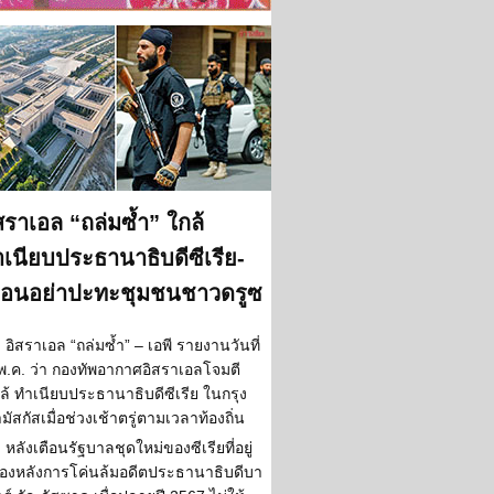
สราเอล “ถล่มซ้ำ” ใกล้
เนียบประธานาธิบดีซีเรีย-
ตือนอย่าปะทะชุมชนชาวดรูซ
อิสราเอล “ถล่มซ้ำ” – เอพี รายงานวันที่
พ.ค. ว่า กองทัพอากาศอิสราเอลโจมตี
ล้ ทำเนียบประธานาธิบดีซีเรีย ในกรุง
มัสกัสเมื่อช่วงเช้าตรู่ตามเวลาท้องถิ่น
หลังเตือนรัฐบาลชุดใหม่ของซีเรียที่อยู่
ื้องหลังการโค่นล้มอดีตประธานาธิบดีบา