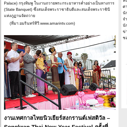
หน
Palace) กรุงทิมพู ในงานถวายพระกระยาหารค่ำอย่างเป็นทางการ
ศา
(State Banquet) ซึ่งสมเด็จพระราชาธิบดีและสมเด็จพระราชินี
นั
แห่งภูฏานจัดถวาย
จำ
(ที่มา:อมรินทร์ทีวี:www.amarintv.com)
นั
ข่
ชอ
งานเทศกาลไทยนิวเยียร์สงกรานต์เฟสติวัล –