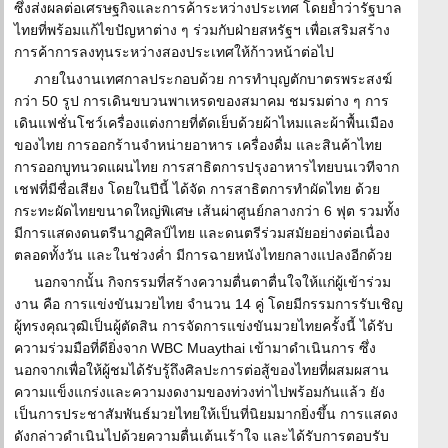
ซึ่งส่งผลต่อเศรษฐกิจและการค้าระหว่างประเทศ โดยย้ำว่ารัฐบาล
ไทยที่พร้อมแก้ไขปัญหาต่าง ๆ ร่วมกับฝ่ายสหรัฐฯ เพื่อเสริมสร้าง
การค้าการลงทุนระหว่างสองประเทศให้ก้าวหน้าต่อไป
ภายในงานเทศกาลประกอบด้วย การทำบุญตักบาตรพระสงฆ์
กว่า 50 รูป การเดินขบวนพาเหรดของสมาคม ชมรมต่าง ๆ การ
เดินแฟชั่นโชว์เครื่องแต่งกายที่ตัดเย็บด้วยผ้าไหมและผ้าพื้นเมือง
ของไทย การออกร้านจำหน่ายอาหาร เครื่องดื่ม และสินค้าไทย
การออกบูทนวดแผนไทย การสาธิตการปรุงอาหารไทยบนเวทีจาก
เชฟที่มีชื่อเสียง โดยในปีนี้ ได้จัด การสาธิตการทำผัดไทย ด้วย
กระทะผัดไทยขนาดใหญ่พิเศษ เส้นผ่าศูนย์กลางกว่า 6 ฟุต รวมทั้ง
มีการแสดงดนตรีนาฏศิลป์ไทย และดนตรีร่วมสมัยอย่างต่อเนื่อง
ตลอดทั้งวัน และในช่วงค่ำ มีการฉายหนังไทยกลางแปลงอีกด้วย
นอกจากนั้น กิจกรรมที่สร้างความตื่นตาตื่นใจให้แก่ผู้เข้าร่วม
งาน คือ การแข่งขันมวยไทย จำนวน 14 คู่ โดยมีกรรมการรับเชิญ
ผู้ทรงคุณวุฒิเป็นผู้ตัดสิน การจัดการแข่งขันมวยไทยครั้งนี้ ได้รับ
ความร่วมมือที่ดียิ่งจาก WBC Muaythai เข้ามาดำเนินการ ซึ่ง
นอกจากเพื่อให้ผู้ชมได้รับรู้ถึงศิลปะการต่อสู้ของไทยที่ผสมผสาน
ความแข็งแกร่งและความงดงามของท่วงท่าไปพร้อมกันแล้ว ยัง
เป็นการประชาสัมพันธ์มวยไทยให้เป็นที่นิยมมากยิ่งขึ้น การแสดง
ดังกล่าวดำเนินไปด้วยความตื่นเต้นเร้าใจ และได้รับการตอบรับ