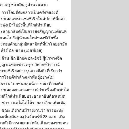
ชาวดรูซอาศัยอยู่จำนวนมาก
การโจมตีดังกล่าวเป็นครั้งที่สองที่
สราเอลแทรกแซงซีเรียในสัปดาห์นี้และ
รพุ่งเป้าไปยังพื้นที่ใกล้ทำเนียบ
ะธานาธิบดีเป็นการส่งสัญญาณเตือนที่
ดเจนไปยังผู้นำคนใหม่ของซีเรียซึ่ง
ะกอบด้วยกลุ่มอิสลามิสต์ที่นำโดยฮายัต
ห์รีร์ อัล-ชาม (เอชทีเอส)
ด้าน ชีก ฮิกมัต อัล-ฮิจรี ผู้นำทางจิต
ญญาณของชาวดรูซ วิพากษ์วิจารณ์
ฐบาลซีเรียอย่างรุนแรงถึงสิ่งที่เรียกว่า
ารโจมตีฆ่าล้างเผ่าพันธุ์อย่างไม่
ติธรรม” ต่อชนกลุ่มน้อย ขณะที่กองทัพ
สราเอลออกแถลงการณ์ว่าเครื่องบินขับไล่
มตีใกล้ทำเนียบประธานาธิบดีอาเหม็ด
ล-ชารา แต่ไม่ได้ให้รายละเอียดเพิ่มเติม
ขณะเดียวกันมีรายงานว่า การปะทะ
วงเที่ยงคืนของวันจันทร์ที่ 28 เม.ย. เกิด
้นหลังมีการเผยแพร่คลิปเสียงของชายคน