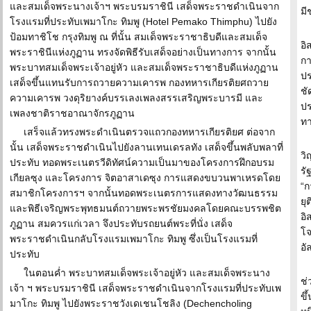
และสมเด็จพระนางเจ้าฯ พระบรมราชินี เสด็จพระราชดำเนินจาก
มี
โรงแรมที่ประทับเพมาโกะ ทิมพู (Hotel Pemako Thimphu) ไปยัง
ป้อมทาชิโช กรุงทิมพู ณ ที่นั้น สมเด็จพระราชาธิบดีและสมเด็จ
อิ
พระราชินีแห่งภูฏาน ทรงจัดพิธีรับเสด็จอย่างเป็นทางการ จากนั้น
กา
พระบาทสมเด็จพระเจ้าอยู่หัว และสมเด็จพระราชาธิบดีแห่งภูฏาน
ปร
เสด็จขึ้นแทนรับการถวายความเคารพ กองทหารเกียรติยศถวาย
ชั
ความเคารพ วงดุริยางค์บรรเลงเพลงสรรเสริญพระบารมี และ
ปร
เพลงชาติราชอาณาจักรภูฏาน
ทา
เสร็จแล้วทรงพระดำเนินตรวจแถวกองทหารเกียรติยศ ต่อจาก
นั้น เสด็จพระราชดำเนินไปยังลานเทนเดรลทัง เสด็จขึ้นพลับพลาที่
วิ
ประทับ ทอดพระเนตรวีดิทัศน์ความเป็นมาของโครงการฝึกอบรม
รั
เกียลซุง และโครงการ จิตอาสาเดซุง การแสดงขบวนพาเหรดโดย
“ก
สมาชิกโครงการฯ จากนั้นทอดพระเนตรการแสดงทางวัฒนธรรม
ยุ
และพิธีเจริญพระพุทธมนต์ถวายพระพรชัยมงคลโดยคณะบรรพชิต
อิ
ภูฏาน สมควรแก่เวลา จึงประทับรถยนต์พระที่นั่ง เสด็จ
โจ
พระราชดำเนินกลับโรงแรมเพมาโกะ ทิมพู ซึ่งเป็นโรงแรมที่
อั
ประทับ
ในตอนค่ำ พระบาทสมเด็จพระเจ้าอยู่หัว และสมเด็จพระนาง
ช่
เจ้า ฯ พระบรมราชินี เสด็จพระราชดำเนินจากโรงแรมที่ประทับเพ
ขึ
มาโกะ ทิมพู ไปยังพระราชวังเดเชนโชลิง (Dechencholing