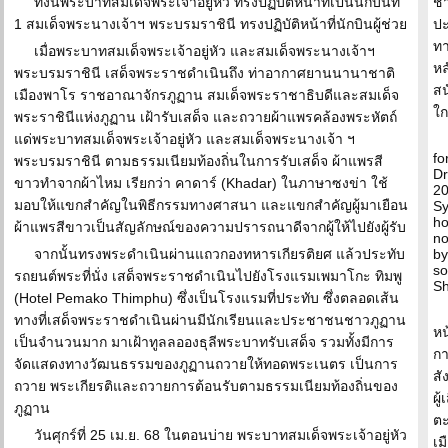
ทั้งนี้พระบาทสมเด็จพระเจ้าอยู่หัว ทรงปฏิบัติหน้าที่เป็นนักบินที่
ชา
1 สมเด็จพระนางเจ้าฯ พระบรมราชินี ทรงปฏิบัติหน้าที่นักบินผู้ช่วย
ปะ
ทา
เมื่อพระบาทสมเด็จพระเจ้าอยู่หัว และสมเด็จพระนางเจ้าฯ
หล
พระบรมราชินี เสด็จพระราชดำเนินถึง ท่าอากาศยานนานาชาติ
สน
เมืองพาโร ราชอาณาจักรภูฏาน สมเด็จพระราชาธิบดีและสมเด็จ
ใก
พระราชินีแห่งภูฏาน เฝ้ารับเสด็จ และถวายผ้าแพรคล้องพระหัตถ์
แด่พระบาทสมเด็จพระเจ้าอยู่หัว และสมเด็จพระนางเจ้า ฯ
fo
พระบรมราชินี ตามธรรมเนียมท้องถิ่นในการรับเสด็จ ผ้าแพรสี
Dr
ขาวทำจากผ้าไหม เรียกว่า คาดาร์ (Khadar) ในภาษาซงข่า ใช้
20
มอบให้แขกสำคัญในพิธีกรรมทางศาสนา และแขกสำคัญผู้มาเยือน
Sy
ho
ผ้าแพรสีขาวเป็นสัญลักษณ์ของความปรารถนาดีจากผู้ให้ไปยังผู้รับ
no
จากนั้นทรงพระดำเนินผ่านแถวกองทหารเกียรติยศ แล้วประทับ
by
so
รถยนต์พระที่นั่ง เสด็จพระราชดำเนินไปยังโรงแรมเพมาโกะ ทิมพู
S
(Hotel Pemako Thimphu) ซึ่งเป็นโรงแรมที่ประทับ ซึ่งตลอดเส้น
ทางที่เสด็จพระราชดำเนินผ่านมีนักเรียนและประชาชนชาวภูฏาน
หน
เป็นจำนวนมาก มาเฝ้าทูลลอองธุลีพระบาทรับเสด็จ รวมทั้งมีการ
กา
จัดแสดงทางวัฒนธรรมของภูฏานถวายให้ทอดพระเนตร เป็นการ
สั
ถวาย พระเกียรติและถวายการต้อนรับตามธรรมเนียมท้องถิ่นของ
ผู
ภูฏาน
ตะ
วันศุกร์ที่ 25 เม.ย. 68 ในตอนบ่าย พระบาทสมเด็จพระเจ้าอยู่หัว
เม