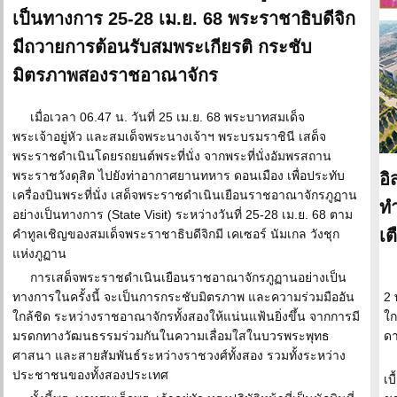
เป็นทางการ 25-28 เม.ย. 68 พระราชาธิบดีจิก
มีถวายการต้อนรับสมพระเกียรติ กระชับ
มิตรภาพสองราชอาณาจักร
เมื่อเวลา 06.47 น. วันที่ 25 เม.ย. 68 พระบาทสมเด็จ
พระเจ้าอยู่หัว และสมเด็จพระนางเจ้าฯ พระบรมราชินี เสด็จ
พระราชดำเนินโดยรถยนต์พระที่นั่ง จากพระที่นั่งอัมพรสถาน
พระราชวังดุสิต ไปยังท่าอากาศยานทหาร ดอนเมือง เพื่อประทับ
อิ
เครื่องบินพระที่นั่ง เสด็จพระราชดำเนินเยือนราชอาณาจักรภูฏาน
ทำ
อย่างเป็นทางการ (State Visit) ระหว่างวันที่ 25-28 เม.ย. 68 ตาม
เ
คำทูลเชิญของสมเด็จพระราชาธิบดีจิกมี เคเซอร์ นัมเกล วังชุก
แห่งภูฏาน
การเสด็จพระราชดำเนินเยือนราชอาณาจักรภูฏานอย่างเป็น
ทางการในครั้งนี้ จะเป็นการกระชับมิตรภาพ และความร่วมมืออัน
2 
ใกล้ชิด ระหว่างราชอาณาจักรทั้งสองให้แน่นแฟ้นยิ่งขึ้น จากการมี
ใก
มรดกทางวัฒนธรรมร่วมกันในความเลื่อมใสในบวรพระพุทธ
ดา
ศาสนา และสายสัมพันธ์ระหว่างราชวงศ์ทั้งสอง รวมทั้งระหว่าง
ประชาชนของทั้งสองประเทศ
เบ