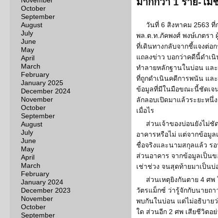
November
มากกว่า 1 ราย-ไม่ชั
October
September
August
วันที่ 6 สิงหาคม 2563
July
พล.ต.ท.ภัคพงศ์ พงษ์เภตรา
June
ที่เดินทางกลับจากชี้แจงต่อ
May
แถลงข่าว บอกว่าคดีนี้ดำเ
April
March
ทำลายหลักฐานในบ่อน และฆา
February
ที่ถูกดำเนินคดีการพนัน แล
January 2025
ข้อมูลที่มีในมือขณะนี้ชัดเจ
December 2024
November
ลักลอบเปิดมาแล้วระยะหนึ่ง 
October
เมื่อไร
September
ส่วนเจ้าของบ่อนยังไม่ชั
August
July
อาคารหรือไม่ แต่จากข้อมูลเชื
June
ชื่อจริงและนามสกุลแล้ว ร
May
ส่วนอาคาร จากข้อมูลเป็นขอ
April
March
เช่าช่วง จนสุดท้ายมาเป็นบ
February
ส่วนเหตุยิงกันตาย 4 ศ
January 2024
December 2023
วัตรแม็กซ์ ว่ารู้จักกับนายถ
November
พบกันในบ่อน แต่ไม่อธิบายว่
October
ใด ส่วนอีก 2 ศพ เสียชีวิตอย
September