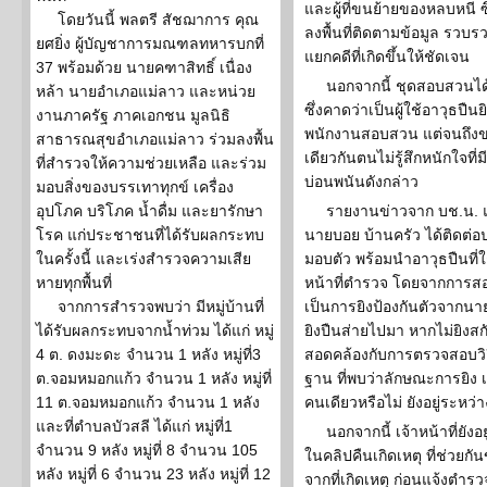
และผู้ที่ขนย้ายของหลบหนี 
โดยวันนี้ พลตรี สัชฌาการ คุณ
ลงพื้นที่ติดตามข้อมูล รวบร
ยศยิ่ง ผู้บัญชาการมณฑลทหารบกที่
แยกคดีที่เกิดขึ้นให้ชัดเจน
37 พร้อมด้วย นายคฑาสิทธิ์ เนื่อง
นอกจากนี้ ชุดสอบสวนได
หล้า นายอำเภอแม่ลาว และหน่วย
ซึ่งคาดว่าเป็นผู้ใช้อาวุธปื
งานภาครัฐ ภาคเอกชน มูลนิธิ
พนักงานสอบสวน แต่จนถึงข
สาธารณสุขอำเภอแม่ลาว ร่วมลงพื้น
เดียวกันตนไม่รู้สึกหนักใจที่
ที่สำรวจให้ความช่วยเหลือ และร่วม
บ่อนพนันดังกล่าว
มอบสิ่งของบรรเทาทุกข์ เครื่อง
อุปโภค บริโภค น้ำดื่ม และยารักษา
รายงานข่าวจาก บช.น. แจ้
โรค แก่ประชาชนที่ได้รับผลกระทบ
นายบอย บ้านครัว ได้ติดต่อ
ในครั้งนี้ และเร่งสำรวจความเสีย
มอบตัว พร้อมนำอาวุธปืนที่ใ
หายทุกพื้นที่
หน้าที่ตำรวจ โดยจากการสอ
จากการสำรวจพบว่า มีหมู่บ้านที่
เป็นการยิงป้องกันตัวจากน
ได้รับผลกระทบจากน้ำท่วม ได้แก่ หมู่
ยิงปืนส่ายไปมา หากไม่ยิงสกั
4 ต. ดงมะดะ จำนวน 1 หลัง หมู่ที่3
สอดคล้องกับการตรวจสอบวิถี
ต.จอมหมอกแก้ว จำนวน 1 หลัง หมู่ที่
ฐาน ที่พบว่าลักษณะการยิง เ
11 ต.จอมหมอกแก้ว จำนวน 1 หลัง
คนเดียวหรือไม่ ยังอยู่ระห
และที่ตำบลบัวสลี ได้แก่ หมู่ที่1
นอกจากนี้ เจ้าหน้าที่ยั
จำนวน 9 หลัง หมู่ที่ 8 จำนวน 105
ในคลิปคืนเกิดเหตุ ที่ช่วยก
หลัง หมู่ที่ 6 จำนวน 23 หลัง หมู่ที่ 12
จากที่เกิดเหตุ ก่อนแจ้งตำรวจ