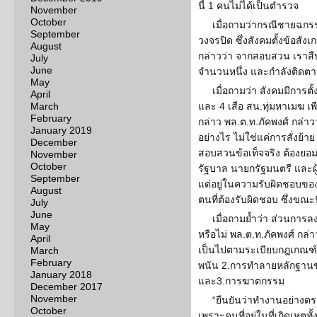
นี้ 1 คนไม่ได้เป็นตำรวจ
November
October
เมื่อถามว่ากรณีชายฉกรร
September
วงจรปิด ซึ่งสังคมตั้งข้อสังเก
August
กล่าวว่า จากสอบสวน เราสื
July
June
จำนวนหนึ่ง และกำลังติดตา
May
เมื่อถามว่า สังคมมีการตั
April
March
และ 4 เสือ สน.ทุ่มหาเมฆ เพ
February
กล่าว พล.ต.ท.ภัคพงศ์ กล่า
January 2019
อย่างไร ไม่ใช่แค่การสั่งย้า
December
สอบสวนข้อเท็จจริง ต้องยอมรับ
November
October
รัฐบาล นายกรัฐมนตรี และผ
September
แต่อยู่ในความรับผิดชอบข
August
ตนที่ต้องรับผิดชอบ ซึ่งขณะน
July
June
เมื่อถามย้ำว่า ส่วนการ
May
หรือไม่ พล.ต.ท.ภัคพงศ์ กล่าว
April
เป็นไปตามระเบียบกฎเกณฑ์ ซ
March
February
พนัน 2.การทำลายหลักฐานขน
January 2018
และ3.การฆาตกรรม
December 2017
November
“ยืนยันว่าทำงานอย่าง
October
เพราะคนที่อยู่ในที่เกิดเหตุ