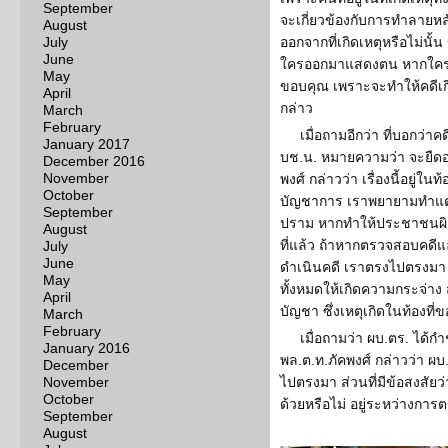
September
จะเกี่ยวข้องกับการทำลายห
August
July
ออกจากที่เกิดเหตุหรือไม่นั้น ข
June
ใครออกมาแสดงตน หากใครม
May
ขอบคุณ เพราะจะทำให้คดีเก
April
กล่าว
March
February
เมื่อถามอีกว่า ที่บอกว่
January 2017
บช.น. หมายความว่า จะยืดอ
December 2016
November
พงศ์ กล่าวว่า เรื่องนี้อยู่ใน
October
บัญชาการ เราพยายามทำแต่ก
September
ปราม หากทำให้ประชาชนผิด
August
ที่แล้ว ถ้าหากตรวจสอบคดีแล
July
June
ดำเนินคดี เราตรงไปตรงมา 
May
ทั้งหมดให้เกิดความกระจ่าง ส่ว
April
บัญชา ซึ่งเหตุเกิดในท้องที่ข
March
February
เมื่อถามว่า ผบ.ตร. ได้ก
January 2016
พล.ต.ท.ภัคพงศ์ กล่าวว่า ผบ
December
November
ไปตรงมา ส่วนที่มีข้อสงสัยว
October
ด้วยหรือไม่ อยู่ระหว่างกา
September
August