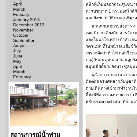
April
หน้าที่เก็บปลอกกระสุนขนาด
March
ทราบขนาด 1 กระบอกใกล้กับจุ
Febuary
และยังพบว่าวิธีกระสุนที่พุ่
January 2013
December 2012
ส่วนสาเหตุการสังหาร 4 
November
เหตุ มีปากเสียงกับ สารวัตรแ
October
และไม่พอใจเพราะกำลังเล่นเส
September
August
วัตรแม็ก ที่ใบหน้าจนเสียชี
July
เพราะคิดว่าทำไพ่ ก่อนวิ่งห
June
ต่อสู้กับคนคุมบ่อน ก่อนถูกยิ
May
April
สมุนเฮียตี้ฉวยจังหวะชุลมุ
March
ผู้สื่อข่าวรายงานว่า ข
February
ติดต่อขอรับศพสาวกัมพูชาที่ถู
ตายเดินทางเข้ามาทำงานในไ
นี้ยังมีพี่สาวของนายถาวร 
พิธีกรรมตามศาสนาที่บ้านเกิ
สถานการณ์น้ำท่วม