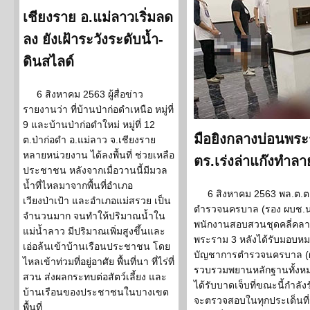
เชียงราย อ.แม่ลาวเริ่มลด
ลง ยังเฝ้าระวังระดับน้ำ-
ดินสไลด์
6 สิงหาคม 2563 ผู้สื่อข่าว
รายงานว่า ที่บ้านป่าก่อดำเหนือ หมู่ที่
9 และบ้านป่าก่อดำใหม่ หมู่ที่ 12
มือยิงกลางบ่อนพระ
ต.ป่าก่อดำ อ.แม่ลาว จ.เชียงราย
หลายหน่วยงาน ได้ลงพื้นที่ ช่วยเหลือ
ตร.เร่งล่าแก๊งทำล
ประชาชน หลังจากเมื่อวานนี้มีมวล
น้ำที่ไหลมาจากพื้นที่อำเภอ
6 สิงหาคม 2563 พล.ต.ต.ส
เวียงป่าเป้า และอำเภอแม่สรวย เป็น
ตำรวจนครบาล (รอง ผบช.น.)
จำนวนมาก จนทำให้ปริมาณน้ำใน
พนักงานสอบสวนชุดคลี่คลายคด
แม่น้ำลาว มีปริมาณเพิ่มสูงขึ้นและ
พระราม 3 หลังได้รับมอบหมา
เอ่อล้นเข้าบ้านเรือนประชาชน โดย
บัญชาการตำรวจนครบาล (ผ
ไหลเข้าท่วมที่อยู่อาศัย พื้นที่นา ที่ไร่ที่
รวบรวมพยานหลักฐานทั้งห
สวน ส่งผลกระทบต่อสัตว์เลี้ยง และ
ได้รับบาดเจ็บที่ขณะนี้กำลั
บ้านเรือนของประชาชนในบางเขต
จะตรวจสอบในทุกประเด็นที่สั
พื้นที่