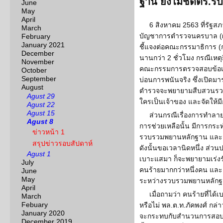
ฐาน ยังไม่ชัดตร.รั
June
May
April
6 สิงหาคม 2563 ที่รัฐสภ
March
บัญชาการตำรวจนครบาล (ผบ
February
January 2021
ชี้แจงต่อคณะกรรมาธิการ 
December
นานกว่า 2 ชั่วโมง กรณีเหตุ
November
คณะกรรมการตรวจสอบข้อเท็จ
October
September
บ่อนการพนันจริง ซึ่งเปิดม
August
ตำรวจจะพยายามสืบสวนรวบ
Agust 29
ใครเป็นเจ้าของ และจัดให้ม
Agust 22
Agust 15
ส่วนกรณีเรื่องการทำลาย
Agust 8
การช่วยเหลือนั้น มีการกระท
ข่าวหน้า 1
รวบรวมพยานหลักฐาน และจะด
สรุปข่าวรอบสัปดาห์
ดังนั้นขอเวลานิดหนึ่ง ส่ว
Agust 1
เบาะแสมา ก็จะพยายามเร่งรัดจั
July
คนร้ายมากกว่าหนึ่งคน และต
June
May
ระหว่างรวบรวมพยานหลัก
April
เมื่อถามว่า คนร้ายที่ได
March
Febuary
หรือไม่ พล.ต.ท.ภัคพงศ์ กล
January 2020
จะกระทบกับสำนวนการสอบสว
December 2019