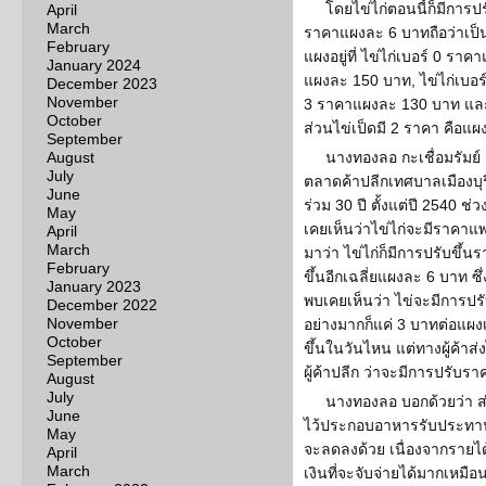
โดยไข่ไก่ตอนนี้ก็มีการป
April
March
ราคาแผงละ 6 บาทถือว่าเป็นร
February
แผงอยู่ที่ ไข่ไก่เบอร์ 0 รา
January 2024
แผงละ 150 บาท, ไข่ไก่เบอร
December 2023
November
3 ราคาแผงละ 130 บาท และ
October
ส่วนไข่เป็ดมี 2 ราคา คือแ
September
August
นางทองลอ กะเชื่อมรัมย์
July
ตลาดค้าปลีกเทศบาลเมืองบุร
June
ร่วม 30 ปี ตั้งแต่ปี 2540 ช
May
เคยเห็นว่าไข่ไก่จะมีราคาแพ
April
March
มาว่า ไข่ไก่ก็มีการปรับขึ้
February
ขึ้นอีกเฉลี่ยแผงละ 6 บาท ซึ
January 2023
พบเคยเห็นว่า ไข่จะมีการปรั
December 2022
November
อย่างมากก็แค่ 3 บาทต่อแผงเท
October
ขึ้นในวันไหน แต่ทางผู้ค้าส
September
ผู้ค้าปลีก ว่าจะมีการปรับราค
August
July
นางทองลอ บอกด้วยว่า ส่ว
June
ไว้ประกอบอาหารรับประทานเช
May
จะลดลงด้วย เนื่องจากรายได้
April
March
เงินที่จะจับจ่ายได้มากเหมือ