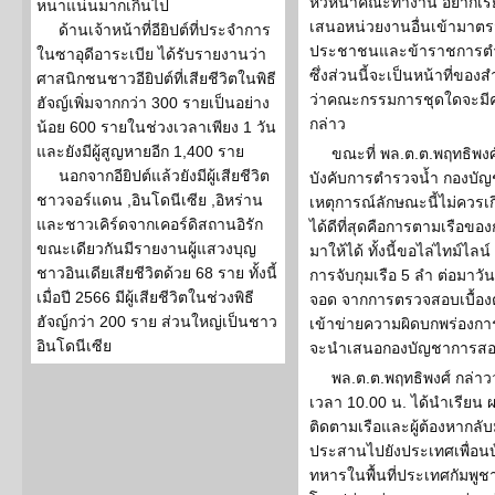
หัวหน้าคณะทำงาน อยากเรี
หนาแน่นมากเกินไป
เสนอหน่วยงานอื่นเข้ามาตรว
ด้านเจ้าหน้าที่อียิปต์ที่ประจำการ
ประชาชนและข้าราชการตำรวจ
ในซาอุดีอาระเบีย ได้รับรายงานว่า
ซึ่งส่วนนี้จะเป็นหน้าที่ขอ
ศาสนิกชนชาวอียิปต์ที่เสียชีวิตในพิธี
ว่าคณะกรรมการชุดใดจะมีค
ฮัจญ์เพิ่มจากกว่า 300 รายเป็นอย่าง
กล่าว
น้อย 600 รายในช่วงเวลาเพียง 1 วัน
และยังมีผู้สูญหายอีก 1,400 ราย
ขณะที่ พล.ต.ต.พฤทธิพง
นอกจากอียิปต์แล้วยังมีผู้เสียชีวิต
บังคับการตำรวจน้ำ กองบั
ชาวจอร์แดน ,อินโดนีเซีย ,อิหร่าน
เหตุการณ์ลักษณะนี้ไม่ควรเ
และชาวเคิร์ดจากเคอร์ดิสถานอิรัก
ได้ดีที่สุดคือการตามเรือขอ
ขณะเดียวกันมีรายงานผู้แสวงบุญ
มาให้ได้ ทั้งนี้ขอไล่ไทม์ไลน์ 
ชาวอินเดียเสียชีวิตด้วย 68 ราย ทั้งนี้
การจับกุมเรือ 5 ลำ ต่อมาวัน
เมื่อปี 2566 มีผู้เสียชีวิตในช่วงพิธี
จอด จากการตรวจสอบเบื้องต้น
ฮัจญ์กว่า 200 ราย ส่วนใหญ่เป็นชาว
เข้าข่ายความผิดบกพร่องการป
อินโดนีเซีย
จะนำเสนอกองบัญชาการสอบ
พล.ต.ต.พฤทธิพงศ์ กล่าวว
เวลา 10.00 น. ได้นำเรียน 
ติดตามเรือและผู้ต้องหากลับม
ประสานไปยังประเทศเพื่อ
ทหารในพื้นที่ประเทศกัมพ