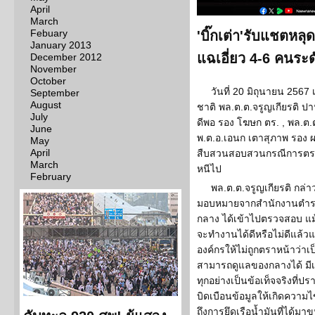
April
March
Febuary
'บิ๊กเต่า'รับแชตหลุด
January 2013
แฉเอี่ยว 4-6 คนระ
December 2012
November
October
วันที่ 20 มิถุนายน 256
September
August
ชาติ พล.ต.ต.จรูญเกียรติ ปา
July
ดีพอ รอง โฆษก ตร. , พล.ต
June
พ.ต.อ.เอนก เตาสุภาพ รอง 
May
April
สืบสวนสอบสวนกรณีการตรวจ
March
หนีไป
February
พล.ต.ต.จรูญเกียรติ กล่า
มอบหมายจากสำนักงานตำรว
กลาง ได้เข้าไปตรวจสอบ แ
จะทำงานได้ดีหรือไม่ดีแล้วแต
องค์กรให้ไม่ถูกตราหน้าว่าเป
สามารถดูแลของกลางได้ มีเสี
ทุกอย่างเป็นข้อเท็จจริงที่ปร
บิดเบือนข้อมูลให้เกิดควา
ถึงการยึดเรือน้ำมันที่ได้ม