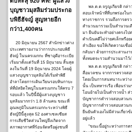
ดับทะลุ 920 ศพ! ผู้แสวง
พล.ต.ต.จรูญเกียรติ กล่าวว
บุญชาวมุสลิมร่วมประกอ
สอบเจ้าหน้าที่ที่บกพร่องใน
บพิธีฮัจญ์ สูญหายอีก
ทางราชการ รวมถึงการตรวจ
สำนวนมารวมเป็นสำนวนเดี
กว่า1,400คน
มา ยืนยันจะทำอย่างตรงไปตร
ดำเนินคดีไม่ว่ายศเล็กหรือ
20 มิถุนายน 2567 สำนักข่าวต่าง
ลำเอียง ขอให้เกิดความเชื่อ
ประเทศรายงานว่าการประกอบพิธี
กลับมา ด้วยการประสานงาน
ฮัจญ์ ในนครเมกกะ ที่ซาอุดีอาระเบีย
ทั้งหมดจะรวมสำนวนมาไว้เ
เริ่มมาตั้งแต่วันที่ 15 มิถุนายน สิ้นสุด
พล.ต.ต.จรูญเกียรติ กล่
ลงในวันที่ 19 มิถุนายน 2024 โดยผู้
สื่อมวลชน จากการตรวจสอบ เ
แสวงบุญชาวมุสลิมได้เริ่มทำพิธี
โดยเป็นการสนทนาระหว่างข
อำลาโดยการเดินเวียนรอบหินกาบะ
นั้น เป็นทหารเรือ เพื่อนร่วม
ห์ที่มัสยิดใหญ่ในนครเมกกะให้ครบ 7
โอนย้ายไปเป็นตำรวจน้ำ ส่วนท
รอบแล้ว ในปีนี้มีผู้แสวงบุญชาว
บัญชาการตำรวจสอบสวนกลาง 
มุสลิมมากกว่า 1.8 ล้านคน ขณะที่
บัญชาการตำรวจสอบสวนกลาง
อุณหภูมิในนครเมกกะระหว่างพิธี
ยืนยันตัวเองไม่มีส่วนเกี่ยวข้
ฮัจญ์ปีนี้สูงสุด 52 องศาเซลเซียส
อยู่แล้ว
การเสียชีวิตส่วนใหญ่จึงเกิดจาก
"ขณะนี้อยู่ระหว่างการ
สภาพอากาศที่ร้อนจัดหรือฝูงชนที่