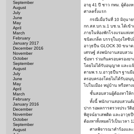
September
อายุ 41 ปี ชาว กทม. ผู้ต้อง
August
ศาลครั้งแรก
July
June
กรณีเมื่อวันที่ 10 มิถุน
May
กก.สส.บก.น.1 บช.น.ได้เข้าต
April
ภายในห้องพักโรงแรมแห่งหน
March
February
ชนิดเกล็ด บรรจุในถุงใสซิปล
January 2017
อาวุธปืน GLOCK 30 ขนาด.
December 2016
เศรษฐ์ ส่งพนักงานสอบสวน 
November
October
ข้อหา ร่วมกันครอบครองยาเ
September
โดยไม่ได้รับอนุญาต และแจ
August
ตามพ.ร.บ.อาวุธปืนฯ ฐานมีอ
July
June
ครอบครองโดยไม่ได้รับอนุญ
May
ไปในเมือง หมู่บ้าน หรือท
April
ชั้นสอบสวนผู้ต้องหาให้
March
February
ทั้งนี้ พนักงานสอบสวน
January 2016
ปาก รอผลการตรวจประวัติ
December
November
พิสูจน์ยาเสพติด และอาวุธปื
October
ต้องหาทั้งหมดไว้เป็นเวลา 12 
September
ศาลพิจารณาคำร้องและสอ
August