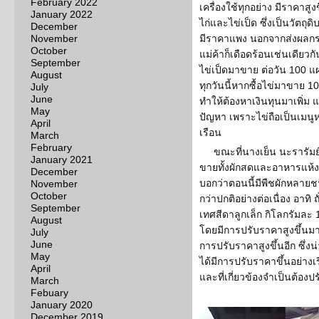
February 2022
เครื่องใช้ทุกอย่าง มีราคาสูง
January 2022
ไก่และไข่เป็ด ซึ่งเป็นวัตถ
December
November
มีราคาแพง นอกจากส่งผลกระ
October
แม่ค้าก็เดือดร้อนเช่นเดียวก
September
ไข่เป็ดมาขาย ต่อวัน 100 แผ
August
ทุกวันนี้หากซื้อไข่มาขาย 
July
June
ทำให้ต้องหาเงินทุนมาเพิ่ม 
May
ปัญหา เพราะไข่ถือเป็นเมนูห
April
เรือน
March
February
ขณะที่นางเย็น นะรารัมย
January 2021
ขายทั้งผักสดและอาหารแห้งใ
December
บอกว่าตอนนี้มีพืชผักหลายชน
November
October
กว่าปกติอย่างต่อเนื่อง อาทิ
September
เทศสีดาลูกเล็ก กิโลกรัมละ
August
โดยมีการปรับราคาสูงขึ้นม
July
June
การปรับราคาสูงขึ้นอีก ซึ่ง
May
ได้มีการปรับราคาขึ้นอย่างเ
April
และที่เกี่ยวข้องจำเป็นต้อง
March
Febuary
January 2020
December 2019