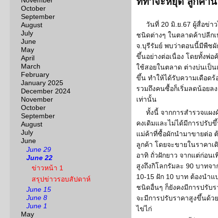
November
ทีท่าจะหยุด ลูกค้าน
October
September
วันที่ 20 มิ.ย.67 ผู้สื่อ
August
July
ชนิดต่างๆ ในตลาดค้าปลีกเทศ
June
จ.บุรีรัมย์ พบว่าตอนนี้มีพ
May
ขึ้นอย่างต่อเนื่อง โดยทั้งพ
April
March
ใช้สอยในตลาด ต่างบ่นเป็นเ
February
ขึ้น ทำให้ได้รับความเดือด
January 2025
รวมถึงคนซื้อก็เริ่มลดน้อยล
December 2024
November
เท่านั้น
October
ทั้งนี้ จากการสำรวจแผง
September
คงเดิมและไม่ได้มีการปรับข
August
July
แม่ค้าที่ซื้อผักนำมาขายต่อ ต
June
ลูกค้า โดยจะขายในราคาเ
June 29
อาทิ ถั่วฝักยาว จากแต่ก่อนเพ
June 22
สูงถึงกิโลกรัมละ 90 บาทจา
ข่าวหน้า 1
10-15 ฝัก 10 บาท ต้องนำแบ่
สรุปข่าวรอบสัปดาห์
ชนิดอื่นๆ ก็ยังคงมีการปรับ
June 15
June 8
จะมีการปรับราคาสูงขึ้นด้วยเ
June 1
ไข่ไก่
May