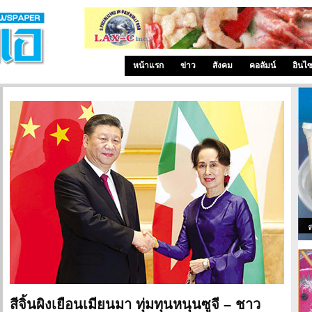
หน้าแรก
ข่าว
สังคม
คอลัมน์
อินไ
สีจิ้นผิงเยือนเมียนมา ทุ่มทุนหนุนซูจี – ชาว