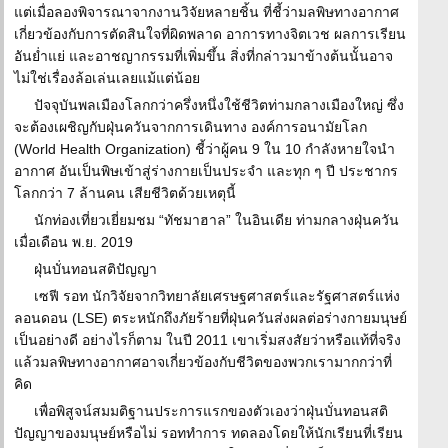
แต่เมื่อลองพิจารณาจากงานวิจัยหลายชิ้น ที่ชี้ว่ามลพิษทางอากาศ
เกี่ยวข้องกับการตัดสินใจที่ผิดพลาด อาการทางจิตเวช ผลการเรียน
อันย่ำแย่ และอาชญากรรมที่เพิ่มขึ้น สิ่งที่กล่าวมาข้างต้นนั้นอาจ
ไม่ใช่เรื่องล้อเล่นเลยแม้แต่น้อย
ปัจจุบันพลเมืองโลกกว่าครึ่งหนึ่งใช้ชีวิตท่ามกลางเมืองใหญ่ ซึ่ง
จะต้องเผชิญกับฝุ่นควันจากการเดินทาง องค์การอนามัยโลก
(World Health Organization) ชี้ว่าผู้คน 9 ใน 10 กำลังหายใจนำ
อากาศ อันเป็นพิษเข้าสู่ร่างกายเป็นประจำ และทุก ๆ ปี ประชากร
โลกกว่า 7 ล้านคน เสียชีวิตด้วยเหตุนี้
นักท่องเที่ยวเยี่ยมชม “ทัชมาฮาล” ในอินเดีย ท่ามกลางฝุ่นควัน
เมื่อเดือน พ.ย. 2019
ฝุ่นบั่นทอนสติปัญญา
เซฟี รอท นักวิจัยจากวิทยาลัยเศรษฐศาสตร์และรัฐศาสตร์แห่ง
ลอนดอน (LSE) ตระหนักถึงภัยร้ายที่ฝุ่นควันส่งผลต่อร่างกายมนุษย์
เป็นอย่างดี อย่างไรก็ตาม ในปี 2011 เขาเริ่มสงสัยว่าหรือแท้ที่จริง
แล้วมลพิษทางอากาศอาจเกี่ยวข้องกับชีวิตของพวกเรามากกว่าที่
คิด
เพื่อพิสูจน์สมมติฐานประการแรกของตัวเองว่าฝุ่นบั่นทอนสติ
ปัญญาของมนุษย์หรือไม่ รอททำการ ทดลองโดยให้นักเรียนที่เรียน