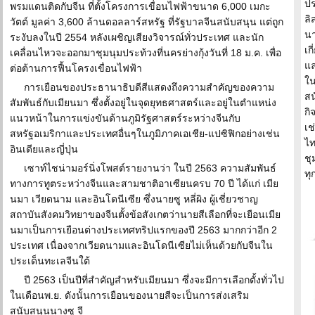
ปร
พรมแดนติดกับจีน ที่ตั้งโครงการเขื่อนไฟฟ้าขนาด 6,000 เมกะ
ลิ
วัตต์ มูลค่า 3,600 ล้านดอลลาร์สหรัฐ ที่รัฐบาลจีนสนับสนุน แต่ถูก
นา
ระงับลงในปี 2554 หลังเผชิญเสียงวิจารณ์ทั่วประเทศ และนัก
เก
เคลื่อนไหวจะออกมาชุมนุมประท้วงที่นครย่างกุ้งวันที่ 18 ม.ค. เพื่อ
แล
ต่อต้านการฟื้นโครงเขื่อนไฟฟ้า
ใน
การเยือนของประธานาธิบดีสีแสดงถึงความสำคัญของความ
สน
สัมพันธ์กับเมียนมา ซึ่งตั้งอยู่ในจุดยุทธศาสตร์และอยู่ในตำแหน่ง
กิ
แนวหน้าในการแข่งขันด้านภูมิรัฐศาสตร์ระหว่างจีนกับ
เช
สหรัฐอเมริกาและประเทศอื่นๆในภูมิภาคเอเชีย-แปซิฟิกอย่างเช่น
ไท
อินเดียและญี่ปุ่น
ชุ
เซาท์ไชน่ามอร์นิ่งโพสต์รายงานว่า ในปี 2563 ความสัมพันธ์
ทุ
ทางการทูตระหว่างจีนและสามชาติอาเซียนครบ 70 ปี ได้แก่ เมีย
นมา เวียดนาม และอินโดนีเซีย ซึ่งนายซู หลี่ผิง ผู้เชี่ยวชาญ
สถาบันสังคมวิทยาของจีนตั้งข้อสังเกตว่านายสีเลือกที่จะเยือนเมีย
นมาเป็นการเยือนต่างประเทศทริปแรกของปี 2563 มากกว่าอีก 2
ประเทศ เนื่องจากเวียดนามและอินโดนีเซียไม่เห็นด้วยกับจีนใน
ประเด็นทะเลจีนใต้
ปี 2563 เป็นปีที่สำคัญสำหรับเมียนมา ซึ่งจะมีการเลือกตั้งทั่วไป
ในเดือนพ.ย. ดังนั้นการเยือนของนายสีจะเป็นการส่งเสริม
สนับสนุนนางซู จี