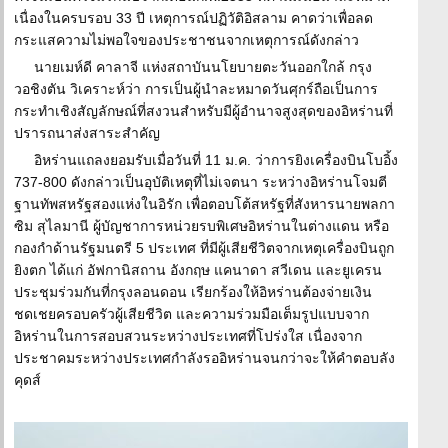
เนื่องในครบรอบ 33 ปี เหตุการณ์ปฏิวัติอิสลาม คาดว่าเพื่อลด
กระแสความไม่พอใจของประชาชนจากเหตุการณ์ดังกล่าว
นายเมห์ดี คาลาจี แห่งสถาบันนโยบายตะวันออกใกล้ กรุง
วอชิงตัน วิเคราะห์ว่า การเป็นผู้นำละหมาดวันศุกร์ถือเป็นการ
กระทำเชิงสัญลักษณ์ที่สงวนสำหรับมีผู้อำนาจสูงสุดของอิหร่านที่
ปรารถนาส่งสาระสำคัญ
อิหร่านแถลงยอมรับเมื่อวันที่ 11 ม.ค. ว่าการยิงเครื่องบินโบอิ้ง
737-800 ดังกล่าวเป็นอุบัติเหตุที่ไม่เจตนา ระหว่างอิหร่านโจมตี
ฐานทัพสหรัฐสองแห่งในอิรัก เพื่อตอบโต้สหรัฐที่สังหารนายพลกา
ซิม สุไลมานี ผู้บัญชาการหน่วยรบพิเศษอิหร่านในต่างแดน หรือ
กองกำด้านรัฐมนตรี 5 ประเทศ ที่มีผู้เสียชีวิตจากเหตุเครื่องบินถูก
ยิงตก ได้แก่ อัฟกานิสถาน อังกฤษ แคนาดา สวีเดน และยูเครน
ประชุมร่วมกันที่กรุงลอนดอน เรียกร้องให้อิหร่านต้องจ่ายเงิน
ชดเชยครอบครัวผู้เสียชีวิต และความร่วมมือเต็มรูปแบบจาก
อิหร่านในการสอบสวนระหว่างประเทศที่โปร่งใส เนื่องจาก
ประชาคมระหว่างประเทศกำลังรออิหร่านจนกว่าจะให้คำตอบลัง
คุดส์