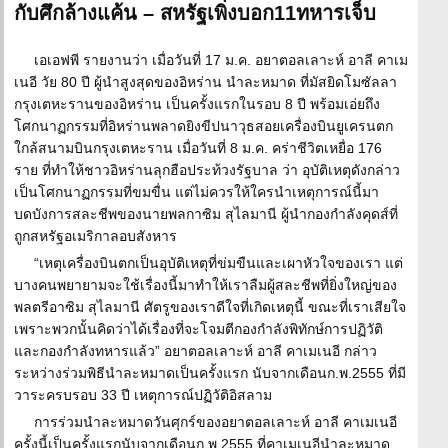
กับศึกล้างแค้น – สหรัฐเพิ่งบอก11ทหารเจ็บ
เอเอฟพี รายงานว่า เมื่อวันที่ 17 ม.ค. อยาตอลเลาะห์ อาลี คาเม
เนอี วัย 80 ปี ผู้นำสูงสุดของอิหร่าน นำละหมาด ที่มัสยิดโมซัลลา
กรุงเตหะรานของอิหร่าน เป็นครั้งแรกในรอบ 8 ปี พร้อมเอ่ยถึง
โศกนาฏกรรมที่อิหร่านพลาดยิงขีปนาวุธสอยเครื่องบินยูเครนตก
ใกล้สนามบินกรุงเตหะราน เมื่อวันที่ 8 ม.ค. คร่าชีวิตเหยื่อ 176
ราย ที่ทำให้ชาวอิหร่านลุกฮือประท้วงรัฐบาล ว่า อุบัติเหตุดังกล่าว
เป็นโศกนาฏกรรมที่ขมขื่น แต่ไม่ควรให้ใครนำเหตุการณ์นี้มา
บดบังการสละชีพของนายพลกาซิม สุไลมานี ผู้นำกองกำลังคุดส์ที่
ถูกสหรัฐอเมริกาลอบสังหาร
“เหตุเครื่องบินตกเป็นอุบัติเหตุที่ข่มขืนและเผาหัวใจของเรา แต่
บางคนพยายามจะใช้เรื่องนี้มาทำให้เราลืมผู้สละชีพที่ยิ่งใหญ่ของ
พลตรีอาซิม สุไลมานี ศัตรูของเราดีใจที่เกิดเหตุนี้ ขณะที่เราเสียใจ
เพราะพวกนั้นคิดว่าได้เรื่องที่จะโจมตีกองกำลังพิทักษ์การปฏิวัติ
และกองกำลังทหารแล้ว” อยาตอลเลาะห์ อาลี คาเมเนอี กล่าว
ระหว่างร่วมพิธีนำละหมาดเป็นครั้งแรก นับจากเดือนก.พ.2555 ที่มี
วาระครบรอบ 33 ปี เหตุการณ์ปฏิวัติอิสลาม
การร่วมนำละหมาดวันศุกร์ของอยาตอลเลาะห์ อาลี คาเมเนอี
ครั้งนี้เป็นครั้งแรกนับจากเดือนก.พ.2555 ที่คาเมเนอีนำละหมาด