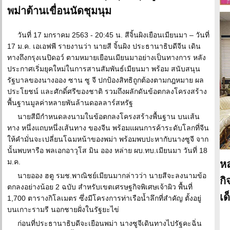
พม่าต้านเขื่อนนัดชุมนุม
วันที่ 17 มกราคม 2563 - 20:45 น. สีจิ้นผิงเยือนเมียนมา – วันที่
17 ม.ค. เอเอฟพี รายงานว่า นายสี จิ้นผิง ประธานาธิบดีจีน เดิน
ทางถึงกรุงเนปิดอว์ ตามหมายเยือนเมียนมาอย่างเป็นทางการ หลัง
ประกาศเริ่มยุคใหม่ในการสานสัมพันธ์เมียนมา พร้อม สนับสนุน
รัฐบาลของนางออง ซาน ซู จี ปกป้องสิทธิถูกต้องตามกฎหมาย ผล
ประโยชน์ และศักดิ์ศรีของชาติ รวมถึงผลักดันข้อตกลงโครงสร้าง
พื้นฐานมูลค่าหลายพันล้านดอลลาร์สหรัฐ
นายสีมีกำหนดลงนามในข้อตกลงโครงสร้างพื้นฐาน บนเส้น
ทาง หนึ่งแถบหนึ่งเส้นทาง ของจีน พร้อมแผนการค้าระดับโลกที่จีน
ให้คำมั่นจะเปลี่ยนโฉมหน้าของพม่า พร้อมพบปะหากับนางซูจี จาก
นั้นพบหารือ พลเอกอาวุโส มิน ออง หล่าย ผบ.ทบ.เมียนมา วันที่ 18
ม.ค.
หล
นายออง ฮตู รมช.พาณิชย์เมียนมากล่าวว่า นายสีจะลงนามข้อ
กิ
ตกลงอย่างน้อย 2 ฉบับ สำหรับเขตเศรษฐกิจพิเศษเจ้าผิว พื้นที่
เด
1,700 ตารางกิโลเมตร ซึ่งมีโครงการท่าเรือน้ำลึกที่สำคัญ ตั้งอยู่
บนเกาะรามรี นอกชายฝั่งในรัฐยะไข่
ก่อนที่ประธานาธิบดีจะเยือนพม่า นางซูจีเดินทางไปรัฐคะฉิ่น