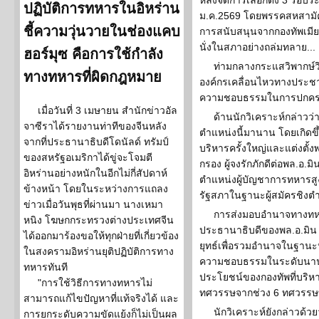
หลังจัดการเลือกตั้ง 3 รอบร
ปฏิบัติการทหารในอิหร่าน
ม.ค.2569 โดยพรรคสหสามัคคี
ชี้ความวุ่นวายในช่องแคบ
การสนับสนุนจากกองทัพเมีย
นั่งในสภาอย่างถล่มทลาย...
ฮอร์มุซ คือการใช้กำลัง
ท่ามกลางกระแสวิพากษ์ว
ทางทหารที่ผิดกฎหมาย
องค์กรเคลื่อนไหวทางประชาธิ
ความชอบธรรมในการปกคร
เมื่อวันที่ 3 เมษายน สำนักข่าวอัล
ด้านนักวิเคราะห์กล่าวว่
จาซีราได้รายงานท่าทีของจีนหลัง
ตำแหน่งนี้มานาน โดยเกิดขึ
จากที่ประธานาธิบดีโดนัลด์ ทรัมป์
บริหารครั้งใหญ่และแต่งตั้งพ
ของสหรัฐอเมริกาได้ขู่จะโจมตี
กรอง ผู้จงรักภักดีต่อพล.อ.มิ
อิหร่านอย่างหนักในอีกไม่กี่สัปดาห์
ตำแหน่งผู้บัญชาการทหารสูงส
ข้างหน้า โดยในระหว่างการแถลง
รัฐสภาในฐานะผู้สมัครชิงต
ข่าวเมื่อวันพุธที่ผ่านมา นางเหมา
การส่งมอบอำนาจทางทหา
หนิง โฆษกกระทรวงต่างประเทศจีน
ประธานาธิบดีของพล.อ.มิน อ่
ได้ออกมาร้องขอให้ทุกฝ่ายที่เกี่ยวข้อง
ยุทธ์เพื่อรวมอำนาจในฐานะ
ในสงครามอิหร่านยุติปฏิบัติการทาง
ความชอบธรรมในระดับนานา
ทหารทันที
ประโยชน์ของกองทัพที่บริ
"การใช้วิธีการทางทหารไม่
ทศวรรษจากช่วง 6 ทศวรรษท
สามารถแก้ไขปัญหาที่แท้จริงได้ และ
นักวิเคราะห์ยังกล่าวด้ว
การยกระดับความขัดแย้งก็ไม่เป็นผล