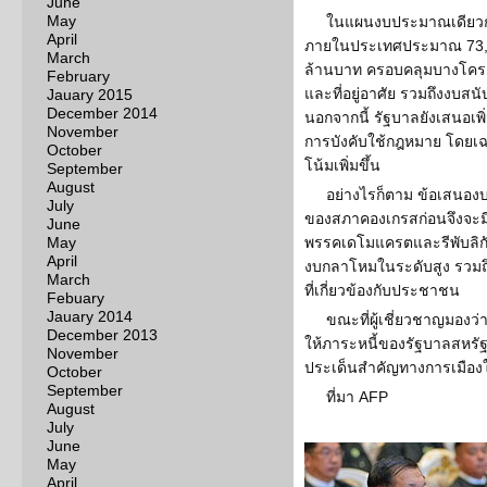
June
May
ในแผนงบประมาณเดียวก
April
ภายในประเทศประมาณ 73,00
March
ล้านบาท ครอบคลุมบางโคร
February
และที่อยู่อาศัย รวมถึงงบ
Jauary 2015
December 2014
นอกจากนี้ รัฐบาลยังเสนอเ
November
การบังคับใช้กฎหมาย โดยเ
October
โน้มเพิ่มขึ้น
September
August
อย่างไรก็ตาม ข้อเสนอง
July
ของสภาคองเกรสก่อนจึงจะมี
June
May
พรรคเดโมแครตและรีพับลิก
April
งบกลาโหมในระดับสูง รว
March
ที่เกี่ยวข้องกับประชาชน
Febuary
Jauary 2014
ขณะที่ผู้เชี่ยวชาญมองว่
December 2013
ให้ภาระหนี้ของรัฐบาลสหรั
November
ประเด็นสำคัญทางการเมือง
October
September
ที่มา AFP
August
July
June
May
April