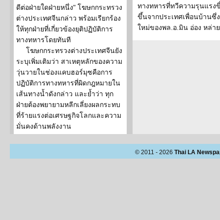
ทางทหารที่ทวีความรุนแรงข
ดีต่อฝ่ายใดฝ่ายหนึ่ง" โฆษกกระทรวง
ขึ้นจากประเทศเพื่อนบ้านซึ
ต่างประเทศจีนกล่าว พร้อมเรียกร้อง
ใหม่ของพล.อ.มิน อ่อง หล่าย
ให้ทุกฝ่ายที่เกี่ยวข้องยุติปฏิบัติการ
ทางทหารโดยทันที
โฆษกกระทรวงต่างประเทศจีนยัง
ระบุเพิ่มเติมว่า สาเหตุหลักของความ
วุ่นวายในช่องแคบฮอร์มุซคือการ
ปฏิบัติการทางทหารที่ผิดกฎหมายใน
เส้นทางน้ำดังกล่าว และย้ำว่า ทุก
ฝ่ายต้องพยายามหลีกเลี่ยงผลกระทบ
ที่ร้ายแรงต่อเศรษฐกิจโลกและความ
มั่นคงด้านพลังงาน
© 2011 - 2026
Thai LA Newspa