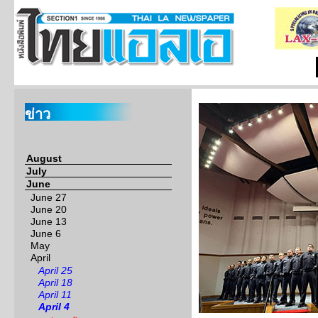
ข่าว
August
July
June
June 27
June 20
June 13
June 6
May
April
April 25
April 18
April 11
April 4