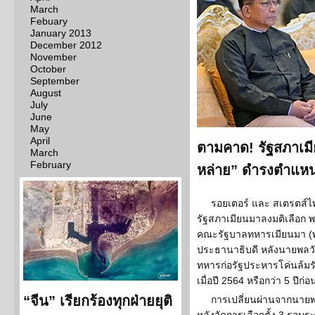
March
Febuary
January 2013
December 2012
November
October
September
August
July
June
May
April
ตามคาด! รัฐสภาเมี
March
February
หล่าย” ดำรงตำแหน
รอยเตอร์ และ สเตรตส์ไทม
รัฐสภาเมียนมาลงมติเลือก พล
คณะรัฐบาลทหารเมียนมา (พม
ประธานาธิบดี หลังนายพลวั
ทหารก่อรัฐประหารโค่นล้มร
เมื่อปี 2564 หรือกว่า 5 ปีก่อ
“จีน” เรียกร้องทุกฝ่ายยุติ
การเปลี่ยนผ่านจากนายพล