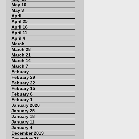
May 10
May 3
April
April 25
April 18
April 11
April 4
March
March 28
March 21
March 14
March 7
Febuary
Febuary 29
Febuary 22
Febuary 15
Febuary 8
Febuary 1
January 2020
January 25
January 18
January 11
January 4
December 2019
December 28