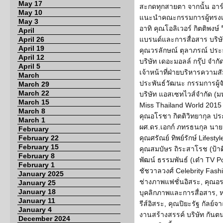
May 17
สะกดทุกสายตา จากนั้น อาร์ม
May 10
แนะนำคณะกรรมการผู้ทรงเก
May 3
อาทิ คุณโอลิเวอร์ กิตติพงษ
April
April 26
แบรนด์และการสื่อสาร บริษั
April 19
คุณวรลักษณ์ ตุลาภรณ์ ประธ
April 12
บริษัท เดอะมอลล์ กรุ๊ป จำ
April 5
เจ้าหน้าที่ฝ่ายบริหารความสั
March
ประพันธ์วัฒนะ กรรมการผู้จ
March 29
March 22
บริษัท แอสเซทไวส์จำกัด (ม
March 15
Miss Thailand World 2015 ต
March 8
คุณอโรชา กิตติวิทยากุล ปร
March 1
ผศ.ดร.เอกก์ ภทรธนกุล น
February
February 22
คุณศรัณย์ ทิพย์รักษ์ Lifest
February 15
คุณสมบัษร ถิระสาโรช (ป้าต
February 8
พัฒน์ ธรรมพันธ์ (เต๋า TV P
February 1
ชัชวาลวงศ์ Celebrity Fashio
January 2025
ช่างภาพแฟชั่นอิสระ, คุณอ
January 25
January 18
บุคลิกภาพและการสื่อสาร, หม
January 11
รีส์อิสระ, คุณปิยะรัฐ กัล
January 4
งานสร้างสรรค์ บริษัท กันตน
December 2024