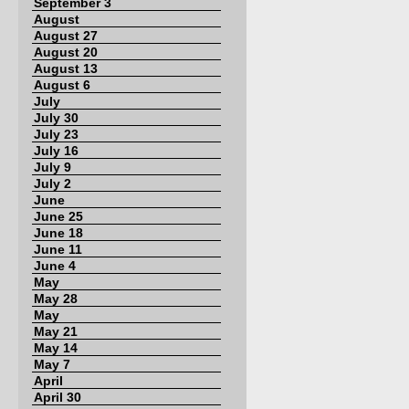
September 3
August
August 27
August 20
August 13
August 6
July
July 30
July 23
July 16
July 9
July 2
June
June 25
June 18
June 11
June 4
May
May 28
May
May 21
May 14
May 7
April
April 30