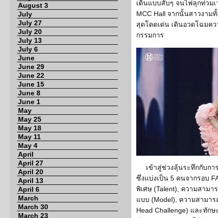
เดินแบบสับๆ จนไฟลุกท่วมเวที
August 3
MCC Hall จากนั้นสาวงามทั
July
July 27
สุดโดดเด่น เดินอวดโฉมคว
July 20
กรรมการ
July 13
July 6
June
June 29
June 22
June 15
June 8
June 1
May
May 25
May 18
May 11
May 4
April
April 27
เข้าสู่ช่วงลุ้นระทึกกับ
April 20
ซึ่งแบ่งเป็น 5 คนจากรอบ
April 13
พิเศษ (Talent), ความสามาร
April 6
March
แบบ (Model), ความสามารถ
March 30
Head Challenge) และทักษะ
March 23